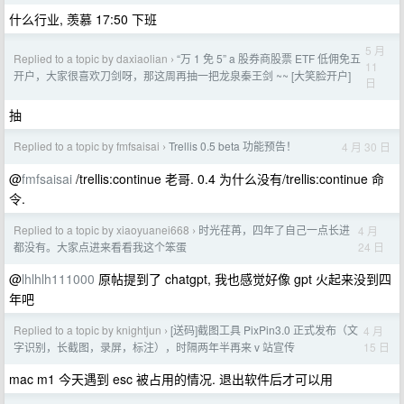
什么行业, 羡慕 17:50 下班
5 月
Replied to a topic by daxiaolian
“万 1 免 5” a 股券商股票 ETF 低佣免五
›
11
开户，大家很喜欢刀剑呀，那这周再抽一把龙泉秦王剑 ~~ [大笑脸开户]
日
抽
Replied to a topic by fmfsaisai
Trellis 0.5 beta 功能预告！
4 月 30 日
›
@
fmfsaisai
/trellis:continue 老哥. 0.4 为什么没有/trellis:continue 命
令.
Replied to a topic by xiaoyuanei668
时光荏苒，四年了自己一点长进
4 月
›
24 日
都没有。大家点进来看看我这个笨蛋
@
lhlhlh111000
原帖提到了 chatgpt, 我也感觉好像 gpt 火起来没到四
年吧
Replied to a topic by knightjun
[送码]截图工具 PixPin3.0 正式发布（文
4 月
›
15 日
字识别，长截图，录屏，标注），时隔两年半再来 v 站宣传
mac m1 今天遇到 esc 被占用的情况. 退出软件后才可以用