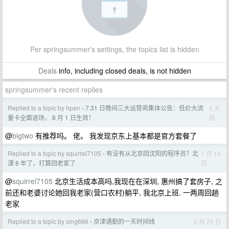
Per springsummer's settings, the topics list is hidden
Deals
info, including closed deals, is not hidden
springsummer's recent replies
Replied to a topic by hpan
7.31 日晚间三大运营商集体公告：低价大流
5 天
›
前
量卡全面退场， 8 月 1 日生效！
@
bigtwo
有推荐吗。 佬。 我发现京东上基本都是官方套餐了
Replied to a topic by squirrel7105
有没有从北京回沈阳的程序员？北
7 月 14
›
日
漂 8 年了，打算回老家了
@
squirrel7105
北京生活成本高吗,我现在在深圳, 惠州搞了套房子, 之
前还和老婆讨论她回我老家(营口农村)躺平, 我北京上班. 一两周回趟
老家
Replied to a topic by xing666
京津通勤的一天时间线
6 月 23 日
›