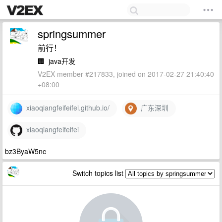
springsummer
前行！
🏢
java开发
V2EX member #217833, joined on 2017-02-27 21:40:40
+08:00
xiaoqiangfeifeifei.github.io/
广东深圳
xiaoqiangfeifeifei
bz3ByaW5nc
Switch topics list