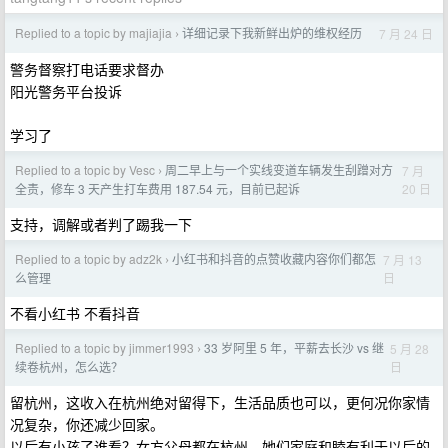
Replied to a topic by majiajia
详细记录下我新鲜出炉的维权经历
7 月 24 日
›
警务督察打电话要求督办
阳光警务平台投诉
学习了
Replied to a topic by Vesc
周二早上与一个实线变道车辆发生刮蹭对方
7 月
›
20 日
全责，修车 3 天产生打车费用 187.54 元，目前已起诉
支持，调解或者判了踢我一下
Replied to a topic by adz2k
小红书和抖音的点赞收藏内容你们都怎
7 月 13
›
日
么管理
不看小红书 不看抖音
Replied to a topic by jimmer1993
33 岁阿里 5 年，平薪去长沙 vs 继
5 月 28
›
日
续卷杭州，怎么选？
留杭州，这收入在杭州绝对留得下，生活品质也可以，更何况你家情
况复杂，你还减少回家。
以后有小孩了谁看？女方父母都在杭州，她们家庭和睦有利于以后的