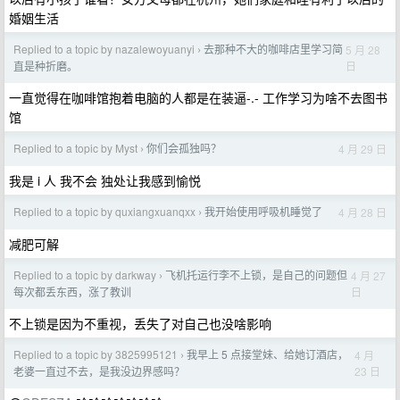
婚姻生活
Replied to a topic by nazalewoyuanyi
去那种不大的咖啡店里学习简
5 月 28
›
日
直是种折磨。
一直觉得在咖啡馆抱着电脑的人都是在装逼-.- 工作学习为啥不去图书
馆
Replied to a topic by Myst
你们会孤独吗？
4 月 29 日
›
我是 i 人 我不会 独处让我感到愉悦
Replied to a topic by quxiangxuanqxx
我开始使用呼吸机睡觉了
4 月 28 日
›
减肥可解
Replied to a topic by darkway
飞机托运行李不上锁，是自己的问题但
4 月 27
›
日
每次都丢东西，涨了教训
不上锁是因为不重视，丢失了对自己也没啥影响
Replied to a topic by 3825995121
我早上 5 点接堂妹、给她订酒店，
4 月
›
23 日
老婆一直过不去，是我没边界感吗？