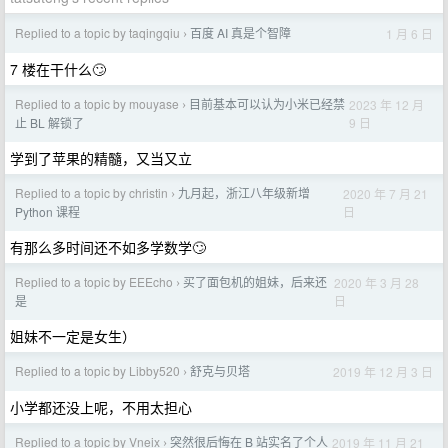
Replied to a topic by taqingqiu
百度 AI 真是个智障
1 月 6 日
›
7 楼在干什么🙄
Replied to a topic by mouyase
目前基本可以认为小米已经禁
2023 年 12 月
›
9 日
止 BL 解锁了
学到了苹果的精髓，又当又立
Replied to a topic by christin
九月起，浙江八年级新增
2020 年 7 月 21
›
日
Python 课程
有那么多时间还不如多学数学🙄
Replied to a topic by EEEcho
买了面包机的姐妹，后来还
2020 年 3 月 28
›
日
是
姐妹不一定是女生）
Replied to a topic by Libby520
舒克与贝塔
2019 年 12 月 3 日
›
小学都还没上呢，不用太担心
Replied to a topic by Vneix
突然很后悔在 B 站实名了个人
2019 年 11 月 21
›