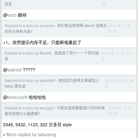
日
信息
@
vazo
脚持
Replied to a topic by sunziren
你们有没有觉得 Win10 这两天
2019 年 11 月
›
19 日
内存占用有点高？
+1，突然提示内存不足，只能断电重启了
Replied to a topic by Bestda
我发现了双十一一个惊天秘
2019 年 11 月 10
›
日
密
@
zsdroid
?????
Replied to a topic by aptx4689
微信因为效率太差被加入
2019 年 10 月 28
›
日
90Hz 黑名单
@
laminux29
哈哈哈哈
Replied to a topic by wangyzj
大家在选择暴露端口号的时候
2019 年 10 月
›
23 日
喜欢使用什么骚逻辑？
3345, 5432, 1123, 322 贝多芬 style
More replies by tatsuteng
»