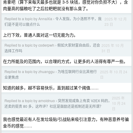
肯拿吧（算下来每天最多也就是 3-5 块钱，感觉对你负担不大），含
肉量高的猫粮吃了之后拉粑粑就没有那么臭了。
Replied to a topic by AnnaXia
令人发指，为小洛熙不平，我
2025 年 12 月
›
23 日
们是不是可以做点什么
上行下效，普通人面对这一切无能为力。
Replied to a topic by coderpwh
假如大家财富自由后，还会
2025 年 10 月
›
31 日
选择工作吗
在力所能及的范围内，以合理的方式，让更多的人活得有尊严一些。
Replied to a topic by zhuanggu
为啥互联网行业比其他行
2025 年 10 月 24
›
日
业更焦虑
知道的越多，越不容易快乐，直到超过某个阈值……
2025 年
Replied to a topic by arnoldnuo
突然发现咸鱼上有卖 V2EX 码的，
›
10 月 24
还卖的挺贵 80 多，这咋评？社区是鼓励还是抵制还是无所谓？
日
我也感觉最近有人在发垃圾贴/引战贴来吸引注意力，有种恶意养号骗
金币的感觉……