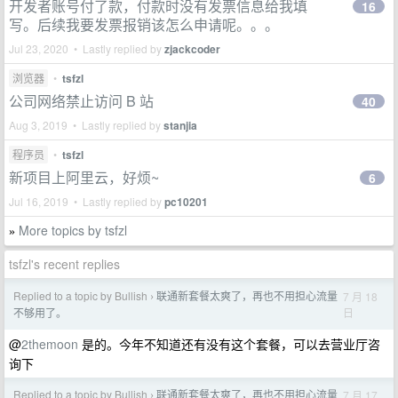
开发者账号付了款，付款时没有发票信息给我填
16
写。后续我要发票报销该怎么申请呢。。。
Jul 23, 2020 • Lastly replied by
zjackcoder
浏览器
•
tsfzl
公司网络禁止访问 B 站
40
Aug 3, 2019 • Lastly replied by
stanjia
程序员
•
tsfzl
新项目上阿里云，好烦~
6
Jul 16, 2019 • Lastly replied by
pc10201
More topics by tsfzl
»
tsfzl's recent replies
Replied to a topic by Bullish
联通新套餐太爽了，再也不用担心流量
7 月 18
›
日
不够用了。
@
2themoon
是的。今年不知道还有没有这个套餐，可以去营业厅咨
询下
Replied to a topic by Bullish
联通新套餐太爽了，再也不用担心流量
7 月 17
›