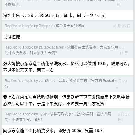
日
不够用了。
深圳电信卡，29 元/235G,可以开副卡，副卡一张 10 元
Replied to a topic by Bologna
这个夏天疯狂爆痘
6 月 25 日
›
试试控糖
Replied to a topic by zaitaoxiaoairen
求推荐男士洗发水，大家现在用
6 月
›
11 日
的什么洗发水，针对油头？去屑？
张大妈搜京东京造二硫化硒洗发水，价格可以做到 19.9 ，效果可以，
不过不能天天用，两天一次
Replied to a topic by voidGhost
怎么才能抢到京东里官方的 Pocket
5 月 29
›
日
4？
我上次在京东准点抢购没抢到，但是刷新了页面发现商品上采购中状
态然后可以下单，于是下单支付，不过要一周后才发货
Replied to a topic by LySir
求推荐洗发水：控油效果好、能去头屑
5 月 27
›
日
的，不要求生发。谢谢！
同京东京造二硫化硒洗发水，蹲好价 500ml 只需 19.9