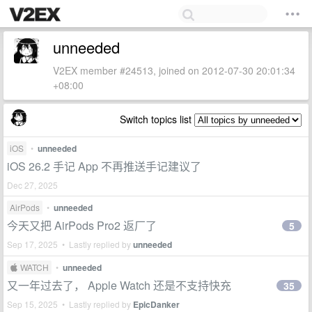
unneeded
V2EX member #24513, joined on 2012-07-30 20:01:34
+08:00
Switch topics list
iOS
•
unneeded
iOS 26.2 手记 App 不再推送手记建议了
Dec 27, 2025
AirPods
•
unneeded
今天又把 AirPods Pro2 返厂了
5
Sep 17, 2025 • Lastly replied by
unneeded
 WATCH
•
unneeded
又一年过去了， Apple Watch 还是不支持快充
35
Sep 15, 2025 • Lastly replied by
EpicDanker