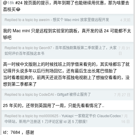
@
18k
#24 按页面的提示，两年到期了也能继续用优惠，那为啥要去
荔枝买😂
Replied to a topic by aweim
想买个 Mac mini 放家里做远程开发
4 天前
›
我的 Mac mini 只是远程到实验室的跳板，真开发的话 24 可能都不太
够吧
Replied to a topic by Geon97
百年孤独剧集版第二季就要上了，大家
7 月 31
›
日
如何评价百年孤独这本书
高一时候中文版刚上的时候找班上同学借来看完的，其实啥都忘了就
记得开头说多年以后行刑场回忆，还有最后生出长尾巴怪胎了
当时看着挺爽的，前两天还说百年孤独电视剧上了想抽空看看的，没
想到第二季都来了
Replied to a topic by CodeDAI
Giffgaff 被停止服务了
7 月 27 日
›
25 年买的，还带到英国用了一周，只能先看看情况了..
Replied to a topic by moli000625
Yukiapi 一家稳定平价 Claude/Codex
7 月
›
16 日
中转站，新用户注册送 1 刀评论区留 id 送 5 刀额度！
id：7684 ，感谢