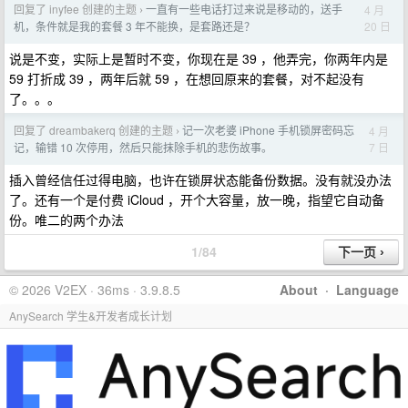
回复了 inyfee 创建的主题
一直有一些电话打过来说是移动的，送手
4 月
›
20 日
机，条件就是我的套餐 3 年不能换，是套路还是？
说是不变，实际上是暂时不变，你现在是 39 ，他弄完，你两年内是
59 打折成 39 ，两年后就 59 ，在想回原来的套餐，对不起没有
了。。。
回复了 dreambakerq 创建的主题
记一次老婆 iPhone 手机锁屏密码忘
4 月
›
7 日
记，输错 10 次停用，然后只能抹除手机的悲伤故事。
插入曾经信任过得电脑，也许在锁屏状态能备份数据。没有就没办法
了。还有一个是付费 iCloud ，开个大容量，放一晚，指望它自动备
份。唯二的两个办法
1/84
© 2026 V2EX · 36ms · 3.9.8.5
About
·
Language
AnySearch 学生&开发者成长计划