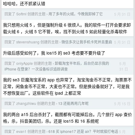
哈哈哈，还不抓紧认错
回复了 Softml 创建的主题
用了多年的火绒，今晚我卸掉了它
5 月 31 日
›
我只想用火绒 5 ，但是强制升级 6 很烦人。我的软件一打开会要求卸
载火绒 6 ，火绒 5 它不管，唉，找不到火绒 5 如此轻量化杀毒软件
回复了 stevenshuang 创建的主题
微信多次让我手机卡死并且重启
5 月 31 日
›
升级后感受如何了，我 ios15 的 se3 考虑要不要升级了
回复了 onlyApple 创建的主题
卸载淘宝半年后，后台仍显示我的
5 月
›
31 日
iPhone 在登录？一次设备标识追踪调查
我的 se3 巨魔淘宝系的 app 也异常了，淘宝淘金币不正常，淘票票不
正常，闲鱼金币不正常，大麦也不正常。但是换设备就好了，可是我
不想恢复出厂。这些软件在 ipad 上都正常
回复了 zhangzhiwu 创建的主题
13 还能再用几年呢
5 月 15 日
›
我的两台 a15 后台杀封了，截图都有可能掉后台。几个旅行 app 查价
格，杀，抖音美团切，杀。还是 ios15 和 16 系统呢
回复了 evan1 创建的主题
618 买 iphone17 还是 air？平时就接打电话
5 月
›