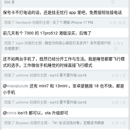
日
500 多
保号卡不打电话的话，还是挂无忧行 app 里吧，免费接短信接电话
回复了 handwork 创建的主题
买了个港版 iPhone 17 PM
6 月 18 日
›
前几天有个 7300 的 17pro512 港版没买，后悔了
回复了 xcjzv 创建的主题
微信为何丧心病狂打击多开？多开是用户的
6 月 8
›
日
合理需求！
还不如两台手机了，既然已经分开工作与生活。我是睡觉都要飞行模
式的选手。工作微信手机睡觉的时候直接飞行模式
回复了 uuhhme 创建的主题
ios15 要不要升级 ios18
6 月 1 日
›
@
maoqiucute
还有 mini7 和 13mini 。安卓是魅族 18 也不快，都是
小手机
回复了 uuhhme 创建的主题
ios15 要不要升级 ios18
6 月 1 日
›
@
roma
ios15 都可以，ota 升级即可
回复了 Boyasec 创建的主题
「91 女试试找对象」豆瓣读书摘录
6 月 1 日
›