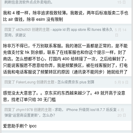
15 日
刷刷信息流软件点点外卖啥的。
我和 4 楼一样，除非追求极致轻薄。我敢说，两年后标准版卖二手也
比 air 值钱，除非 esim 没有限制
回复了 s82kd92l 创建的主题
apple id 的 app store 和 itunes 被永久
5 月 14
›
日
禁用，求建议
除非万不得已，千万别联系客服。我的港区一直都是正常的，是不能
充值支付宝 hk 到余额，联系了在线客服也和你这个提示一样，封了
商店。怎么想都不甘心，打国内 400 给转接了一次，之后给解封了，
只能说客服愿不愿意给你弄，我是频繁换区，被在线客服封了，打电
话我和电话客服说了频繁转区的原因（通讯录不能同步）她就给开了
回复了 FakerLeung 创建的主题
怎么续费京东 plus 划算
5 月 9 日
›
感觉没太大意思了。。京东买的东西越来越少了。49 就开高于没意
思，找老订单只给 30 无门槛
回复了 zhym1978 创建的主题
求助， iPhone 升级到 ios18.7.7 后反复
4 月
›
20 日
弹窗“运营商设置更新”，怎么办？
爱思助手刷个 ipcc