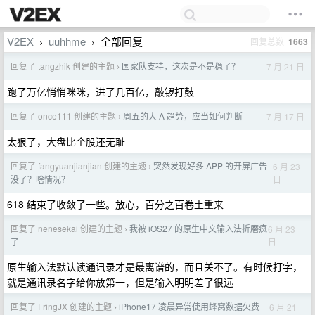
V2EX
uuhhme
全部回复
回复总数
1663
›
›
回复了 tangzhik 创建的主题
国家队支持，这次是不是稳了？
7 月 21 日
›
跑了万亿悄悄咪咪，进了几百亿，敲锣打鼓
回复了 once111 创建的主题
周五的大 A 趋势，应当如何判断
7 月 17 日
›
太狠了，大盘比个股还无耻
回复了 fangyuanjianjian 创建的主题
突然发现好多 APP 的开屏广告
6 月 23
›
日
没了？啥情况？
618 结束了收敛了一些。放心，百分之百卷土重来
回复了 nenesekai 创建的主题
我被 iOS27 的原生中文输入法折磨疯
6 月 23
›
日
了
原生输入法默认读通讯录才是最离谱的，而且关不了。有时候打字，
就是通讯录名字给你放第一，但是输入明明差了很远
回复了 FringJX 创建的主题
iPhone17 凌晨异常使用蜂窝数据欠费
6 月 21
›