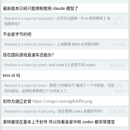
最新版本已经只能限制使用 claude 模型了
Replied to a topic by decade0q
公司可以报销一半 ai 使用费用了 有
4 月 6
›
日
啥推荐吗？
不会是字节的吧
Replied to a topic by shenjialun
上海联通 9929 必须接内网？
4 月 6 日
›
现在国际游戏直通车还能办？
Replied to a topic by jedeft
kimi code 2.5 还是不如 cursor
3 月 24 日
›
kimi cli 吗
Replied to a topic by hresh
我把“小约翰可汗”做成了一个可回查、可逛
3 月
›
24 日
的内容站，这两轮更新把几个大坑补上了
封你为通辽史官
https://i.imgur.com/agAJ0Rd.png
Replied to a topic by HughLiang
现在使用 codex 会被封号吗？
3 月 24 日
›
奥特曼现在基本上不封号 所以你看各家中转 codex 都非常便宜