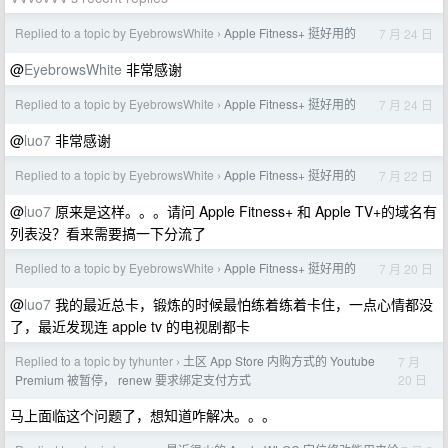
Replied to a topic by EyebrowsWhite
Apple Fitness+ 挺好用的
7 月 24 日
›
@
EyebrowsWhite
非常感谢
Replied to a topic by EyebrowsWhite
Apple Fitness+ 挺好用的
7 月 24 日
›
@
luo7
非常感谢
Replied to a topic by EyebrowsWhite
Apple Fitness+ 挺好用的
7 月 22 日
›
@
luo7
原来是这样。。。请问 Apple Fitness+ 和 Apple TV+的域名有
列表没？看来需要搞一下分流了
Replied to a topic by EyebrowsWhite
Apple Fitness+ 挺好用的
7 月 20 日
›
@
luo7
我的最近总卡，锻炼的时候最怕练着练着卡住，一点心情都没
了，最近发现连 apple tv 的电视剧都卡
Replied to a topic by tyhunter
土区 App Store 内购方式的 Youtube
7 月
›
20 日
Premium 被暂停， renew 要求绑定支付方式
马上面临这个问题了，想知道咋解决。。。