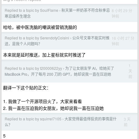
Replied to a topic by SoulFlame
秋天第一杯奶茶不符合秋季忌
8 小时 29 分
›
钟前
寒忌燥养生理念
哈哈，被中医洗脑的嘲讽被营销洗脑的
Replied to a topic by SerendotyCoisini
公众号文章不能实时推
16 小时 27 分
›
钟前
送，是我个人问题吗？
本来就是延时推送，加上星标就实时推送了
1
Replied to a topic by t20000622yy
为了让女朋友学 AI，给她买了
›
天
MacBook Pro，开了每月 200 刀的 GPT，她却说我一直在压迫她
前
翻译一下这个贴的正文：
1. 我做了一个开源项目火了，大家来看看
2. 我一直在压迫我的女朋友，她却说我一直在压迫她
Replied to a topic by squirrel7105
大家觉得最值得投资的事情是什
3 天
›
前
么？
5