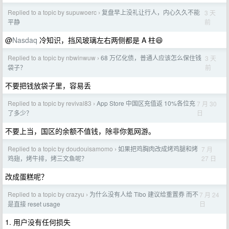
Replied to a topic by supuwoerc
复盘早上没礼让行人，内心久久不能
3 天
›
前
平静
@
Nasdaq
冷知识，挡风玻璃左右两侧都是 A 柱😄
Replied to a topic by nbwinwuw
68 万亿化债，普通人应该怎么保住钱
3 天
›
前
袋子？
不要把钱放袋子里，容易丢
Replied to a topic by revival83
App Store 中国区充值返 10%各位充
7 月 30
›
日
了多少？
不要上当，国区的余额不值钱，除非你氪网游。
Replied to a topic by doudouisamomo
如果把鸡胸肉改成烤鸡腿和烤
7 月
›
27 日
鸡翅，烤牛排，烤三文鱼呢？
改成蛋糕呢？
Replied to a topic by crazyu
为什么没有人给 Tibo 建议给重置券 而不
7 月 24
›
日
是直接 reset usage
1. 用户没有任何损失