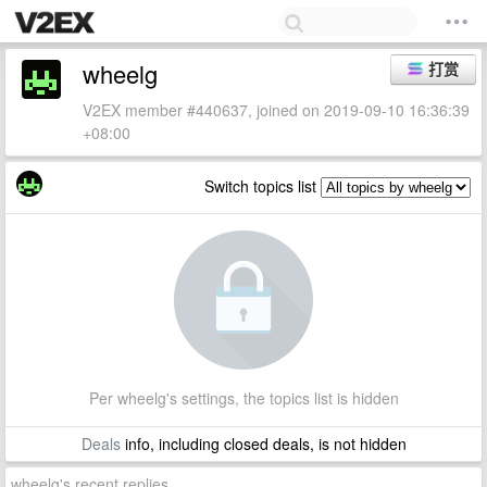
wheelg
打赏
V2EX member #440637, joined on 2019-09-10 16:36:39
+08:00
Switch topics list
Per wheelg's settings, the topics list is hidden
Deals
info, including closed deals, is not hidden
wheelg's recent replies