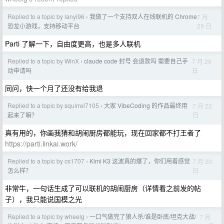
Replied to a topic by lanyi96
我做了一个支持双人在线联机的 Chrome
7 月
›
29 日
恐龙小游戏，支持移动平台
Parti 了解一下，自由度更高，也是多人联机
Replied to a topic by WinX
claude code 封号 会退款吗 需要自己手
7 月 29
›
日
动申请吗
同问，快一个月了还没有给我退
Replied to a topic by squirrel7105
大家 VibeCoding 的作品最终用
7 月 22
›
日
起来了嘛？
真有用的，你画我猜和胡闹厨房都能玩，现在回家都不打王者了
https://parti.linkai.work/
Replied to a topic by cs1707
Kimi K3 这波真的爆了，你们用着感觉
7 月 20
›
日
怎么样？
非常牛，一句话生成了可以联机的胡闹厨房（详情看之前发的帖
子），我只能说国模之光
Replied to a topic by wheelg
一口气做完了狼人杀/谁是卧底/坦克大战/
7 月
›