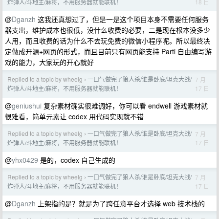
18 日
炸弹人/斗地主/麻将，不用服务器就能联机！
@
Dganzh
这我还真想过了，但是一是这个项目本身不需要任何服务
器支出，维护成本也很低，没什么收费的必要，二是现在根本没多少
人用，而且收费的话为什么不去玩免费的微信小程序呢。所以最终决
定做成开源+网页的形式，而且目前只有网页能支持 Parti 自由编写游
戏的能力，大家玩的开心就好
Replied to a topic by wheelg
一口气做完了狼人杀/谁是卧底/坦克大战/
7 月
›
17 日
炸弹人/斗地主/麻将，不用服务器就能联机！
@
geniushui
复杂素材确实很难调好，你可以看 endwell 游戏素材就
很难看，简单元素让 codex 用代码实现就不错
Replied to a topic by wheelg
一口气做完了狼人杀/谁是卧底/坦克大战/
7 月
›
17 日
炸弹人/斗地主/麻将，不用服务器就能联机！
@
yhx0429
是的，codex 自己生成的
Replied to a topic by wheelg
一口气做完了狼人杀/谁是卧底/坦克大战/
7 月
›
17 日
炸弹人/斗地主/麻将，不用服务器就能联机！
@
Dganzh
上架指的是？就是为了跨任意平台才选择 web 技术栈的