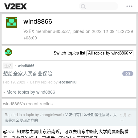
wind8866
V2EX member #605527, joined on 2022-12-09 15:27:29
+08:00
Switch topics list
生活
•
wind8866
想给全家人买商业保险
23
Feb 19, 2023 • Lastly replied by
leochenliu
More topics by wind8866
»
wind8866's recent replies
Replied to a topic by zhangfeiwudi
V 友们有什么长期慢性病吗，大
5 月 21
›
日
家是怎么发现治疗的
@
azal
如果楼主离山东济南近，可以去山东中医药大学附属医院看