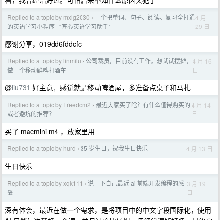
看，我曾经治好过。可惜后来不知什么原因又犯了
Replied to a topic by mxlg2030
一个把单词、句子、阅读、复习全打通
4 月
›
29 日
的英语学习小程序 - “匠心英语学习助手”
感谢分享，019dd6fddcfc
Replied to a topic by linmilu
公司裁员，目前没有工作。想试试摆摊，
4 月 16
›
日
做一个移动鲜啤打酒车
@
liu731
好主意，感觉就是移动啤酒屋，多准备点桌子和马扎
Replied to a topic by Freedom2
最近大家买了啥？有什么值得购买的
4 月 14
›
日
或者避坑的推荐？
买了 macmini m4 ，放家里用
Replied to a topic by hurd
35 岁生日，祝我生日快乐
4 月 13 日
›
生日快乐
Replied to a topic by xqk111
说一下自己最近 ai 前端开发编程的感
3 月 19
›
日
受
深有体会，最近在做一个需求，是将项目中的中文字段国际化，使用