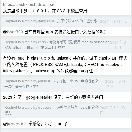
https://clashx.tech/download
从这里能下到 1.118.0.1 ，在 26.3 下能正常用
Replied to a topic by denganjia
关于记账 App 的一些设想
2024 年 8 月 7 日
›
@
Soar360
目前有哪些 app 支持通过接口导入数据的呢？
Replied to a topic by k1rin
有没有老哥成功使用 magisk-tailscaled
2024 年 8
›
月 1 日
实现 tailscale 和 clash 在安卓上共存的
有没有 mac 上 clashx pro 和 tailscale 共存的，试了 clashx tun 模式
下的各种配置（ PROCESS-NAME,tailscale,DIRECT,no-resolve 、
fake-ip-filter ），tailscale up 的时候都会 hang 住
Replied to a topic by paulsusu
怎样把一个RSS点的所有文章
2023 年 5 月
›
17 日
一次性全部保存下来？
2023 年了，google reader 没了，有新的方案吗老铁们
Replied to a topic by wubowen
请教怎么解释 hosts 的这种
2022 年 5 月 23
›
日
行为
@
julyclyde
非常感谢，忘了 man 了