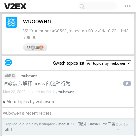
wubowen
V2EX member #60523, joined on 2014-04-16 23:11:48
+08:00
37
39
Switch topics list
问与答
•
wubowen
请教怎么解释 hosts 的这种行为
5
May 22, 2022 • Lastly replied by
wubowen
More topics by wubowen
»
wubowen's recent replies
Replied to a topic by hisimplee
macOS 26 旧版本 ClashX Pro 正常
2 月 15
›
日
可用