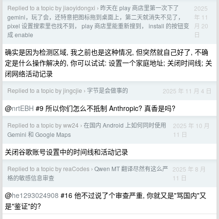
Replied to a topic by jiaoyidongxi
昨天在 play 商店里第一次下了
2025
›
年 11
gemini，玩了会，还特意把图标拖到桌面上，第二天就消失不见了，
月 20
pixel 设置搜索里也找不到， play 商店里能重新搜到， install 的按钮变
日
成 enable
确实是因为检测区域, 我之前也是这种情况, 但突然就自己好了, 不确
定是什么操作解决的, 你可以试试: 设置一个家庭地址; 关闭时间线; 关
闭网络活动记录
Replied to a topic by jingcjie
字节是会做事的
2025 年 11 月 4 日
›
@
nrtEBH
#9 所以你们怎么不抵制 Anthropic? 真香是吗?
Replied to a topic by ww24
在国内 Android 上如何同时使用
2025 年 10 月
›
11 日
Gemini 和 Google Maps
关闭谷歌账号设置中的时间线和活动记录
Replied to a topic by reaCodes
Qwen MT 翻译尽然有这么严
2025 年 8 月
›
11 日
格的敏感信息审查
@
he1293024908
#16 他不过说了个审查严重, 你就又是"骂国内"又
是"鉴证"的?