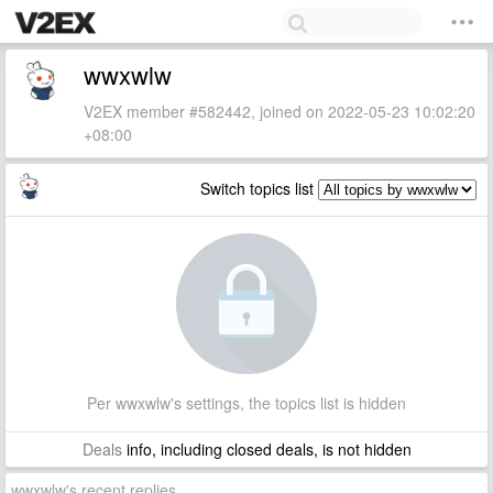
wwxwlw
V2EX member #582442, joined on 2022-05-23 10:02:20
+08:00
Switch topics list
Per wwxwlw's settings, the topics list is hidden
Deals
info, including closed deals, is not hidden
wwxwlw's recent replies