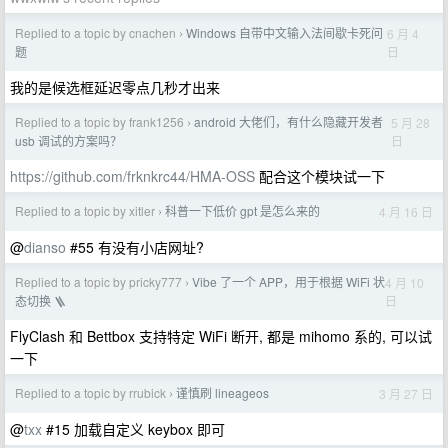
Replied to a topic by cnachen
Windows 自带中文输入法间歇卡死问
6 月 4
›
日
题
我的是候选框延迟零点几秒才出来
Replied to a topic by frank1256
android 大佬们，有什么隐藏开发者
5 月 28
›
日
usb 调试的方案吗？
https://github.com/frknkrc44/HMA-OSS
配合这个模块试一下
Replied to a topic by xitler
科普一下低价 gpt 是怎么来的
4 月 16 日
›
@
dianso
#55 有没有小店网址?
Replied to a topic by pricky777
Vibe 了一个 APP，用于根据 WiFi 状
4 月 10
›
日
态切换 🪜
FlyClash 和 Bettbox 支持特定 WiFi 断开, 都是 mihomo 系的, 可以试
一下
Replied to a topic by rrubick
谨慎刷 lineageos
3 月 27 日
›
@
txx
#15 加载自定义 keybox 即可