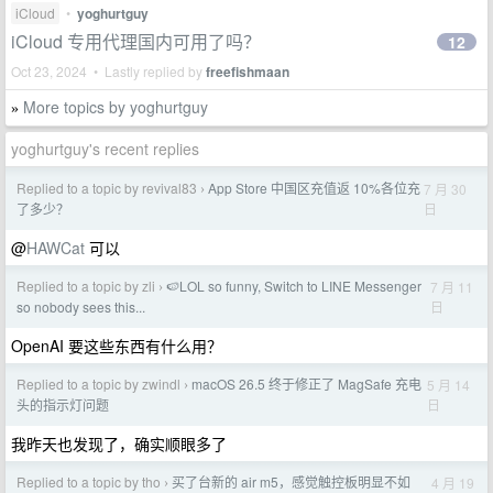
iCloud
•
yoghurtguy
iCloud 专用代理国内可用了吗？
12
Oct 23, 2024 • Lastly replied by
freefishmaan
More topics by yoghurtguy
»
yoghurtguy's recent replies
Replied to a topic by revival83
App Store 中国区充值返 10%各位充
7 月 30
›
日
了多少？
@
HAWCat
可以
Replied to a topic by zli
🍉LOL so funny, Switch to LINE Messenger
7 月 11
›
日
so nobody sees this...
OpenAI 要这些东西有什么用？
Replied to a topic by zwindl
macOS 26.5 终于修正了 MagSafe 充电
5 月 14
›
日
头的指示灯问题
我昨天也发现了，确实顺眼多了
Replied to a topic by tho
买了台新的 air m5，感觉触控板明显不如
4 月 19
›