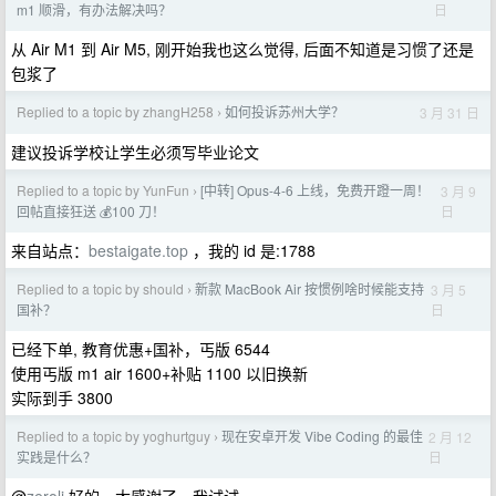
日
m1 顺滑，有办法解决吗？
从 Air M1 到 Air M5, 刚开始我也这么觉得, 后面不知道是习惯了还是
包浆了
Replied to a topic by zhangH258
如何投诉苏州大学？
3 月 31 日
›
建议投诉学校让学生必须写毕业论文
Replied to a topic by YunFun
[中转] Opus-4-6 上线，免费开蹬一周！
3 月 9
›
日
回帖直接狂送 💰100 刀！
来自站点：
bestaigate.top
，我的 id 是:1788
Replied to a topic by should
新款 MacBook Air 按惯例啥时候能支持
3 月 5
›
日
国补？
已经下单, 教育优惠+国补，丐版 6544
使用丐版 m1 air 1600+补贴 1100 以旧换新
实际到手 3800
Replied to a topic by yoghurtguy
现在安卓开发 Vibe Coding 的最佳
2 月 12
›
日
实践是什么？