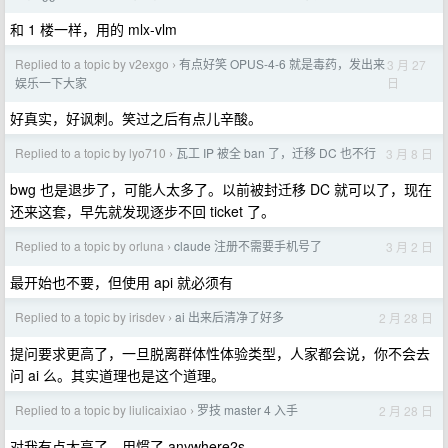
和 1 楼一样，用的 mlx-vlm
Replied to a topic by v2exgo
有点好笑 OPUS-4-6 就是毒药，发出来
3 月 27
›
日
娱乐一下大家
好真实，好讽刺。笑过之后有点儿辛酸。
Replied to a topic by lyo710
瓦工 IP 被全 ban 了，迁移 DC 也不行
3 月 8 日
›
bwg 也是退步了，可能人太多了。以前被封迁移 DC 就可以了，现在
还来这套，早先就发现逐步不回 ticket 了。
Replied to a topic by orluna
claude 注册不需要手机号了
3 月 2 日
›
最开始也不要，但使用 api 就必须有
Replied to a topic by irisdev
ai 出来后清净了好多
2 月 28 日
›
提问要求更高了，一旦脱离群体性体验类型，人家都会说，你不会去
问 ai 么。其实道理也是这个道理。
Replied to a topic by liulicaixiao
罗技 master 4 入手
2 月 28 日
›
对我有点太高了，用惯了 anywhere2s