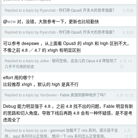
Replied to a topic by Ryanzlab
你们用 Opus5 开多大的思考强度？
5 天前
›
@
wzw
对，没错，大致参考一下，更新也比较勤快
Replied to a topic by Ryanzlab
你们用 Opus5 开多大的思考强度？
6 天前
›
可以参考 deepswe ，从上面看 Opus5 的 xhigh 和 high 区别不大，
不像之前 4.8 ／ 4.7 的 xhigh 有明显区别
Replied to a topic by Jafee
郁闷至极，这会儿的 Opus 4.8 降智到了
6 月 14
›
日
几乎不可用的状态
effort 用的哪个？
比较推荐 xhigh ，默认的 high 是真不行
Replied to a topic by YanSeven
Fable 真强到那种地步了吗？
6 月 13 日
›
Debug 能力明显强于 4.8 ，之前 4.8 找不出的问题，Fable 明显有新
的思路和切入角度。导致下线后再跑 4.8 会有一种怀疑感，是不是考
虑周全了
Replied to a topic by zyxk
gemma4 加载不了 mlx 系列，提示是不支
4 月
›
13 日
持， gguf 系列可以正常用， 想问一下 mlx 系列怎么正常使用。