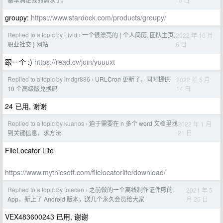
groupy:
https://www.stardock.com/products/groupy/
Replied to a topic by Livid
一个很漂亮的 { 个人简历, 团队主页,
2022 年 10 月
›
6 日
职业社交 } 网站
跟一个 :)
https://read.cv/join/yuuuxt
Replied to a topic by imdgr886
URLCron 更新了，同时提供
2022 年 5 月
›
14 日
10 个高级版兑换码
24 已用, 谢谢
Replied to a topic by kuanos
迫于需要在 n 多个 word 文档里找
2022 年 1 月
›
21 日
到关键信息，求方法
FileLocator Lite
https://www.mythicsoft.com/filelocatorlite/download/
Replied to a topic by tolecen
之前做的一个离线制作证件照的
2021 年 5
›
月 25 日
App，新上了 Android 版本，送几个永久会员给大家
VEX483600243 已用, 谢谢