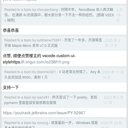
Replied to a topic by zhouyanliang
时隔半年， NocoBase 收入再次翻
6 月
›
16
倍。 在满屏 AI 的氛围中，跟大家分享一下不太一样的经历。 [感谢 V2EX
日
+ 抽奖]
恭喜恭喜
Replied to a topic by subframe75361
开发了一年多，开源等宽
2025 年 3
›
月 17 日
字体 Maple Mono 发布 v7.0 正式版
点赞, 顺便点赞楼主的 vscode-custom-ui-
stylehttps://
i.imgur.com/io2SM1h.png
Replied to a topic by lijianmin321
V 站老哥太热情了， Airy 永
2023 年 11 月
›
14 日
久会员加送 9000，凑到 1 万
支持一下
Replied to a topic by ryanz91
昨天尝试了一下 poetry，发现
2023 年 5 月
›
11 日
pycharm 里面直接安装依赖会报错
https://youtrack.jetbrains.com/issue/PY-52967
Replied to a topic by cocong
就差最后一步， Windows 就能
2022 年 10 月
›
15 日
基本满足我的需求了。