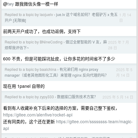
@
twy
跟我微信头像一模一样
Replied to a topic by laojuelv
jue.lv 这个域名如何？老倔驴万 x 免五
1 月 14
›
日
开户 [无限抽]
前两天开户成功了，也成功返佣，支持下
Replied to a topic by BNineCoding
做过全屋智能的 V 友，麻
2025 年 7 月
›
28 日
烦帮我评估下~
600 不贵，但是可能踩坑扯皮，让你多花的时间省不了多少
Replied to a topic by baalchina
有兄弟们用 nginx proxy
2025 年 5
›
月 14 日
manager（或者其他图形化工具）来管理 nginx 反向代理的吗？
现在用 1panel 自带的
Replied to a topic by zypy333
数据接口服务技术方案？
2025 年 5 月 14 日
›
看到有人收藏补充下后来的选择的方案，需要自己整下鉴权，
https://gitee.com/alenfive/rocket-api
还有同类的，这个还在更新
https://gitee.com/ssssssss-team/magic-
api