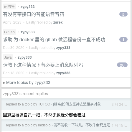
问与答
•
zypy333
有没有带接口的智能语音音箱
5
Apr 3, 2023 • Lastly replied by
zsrex
GitLab
•
zypy333
求助!为 docker 里的 gitlab 做远程备份一直不成功
1
Dec 30, 2020 • Lastly replied by
zypy333
Java
•
zypy333
请教下这种情况下有必要上消息队列吗
20
Dec 18, 2020 • Lastly replied by
zypy333
More topics by zypy333
»
zypy333's recent replies
Replied to a topic by TUTOO
[相亲]如何去坚持去追相亲对象
3 月 24 日
›
回避型得逼自己一把，不然无数缘分都会错过
Replied to a topic by midsolo
能不能收一下味儿，不吹牛会死是吧
1 月 15 日
›