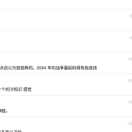
8
9
10
点窃以为就挺粹的。2024 年的战争最起码得有些底线
11
十个的冷知识 感觉
12
神棍。
13