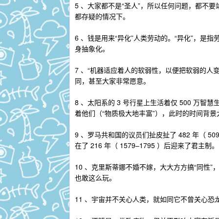
5 、大家都不是“圣人”，所以任何问题，都不要
都存疑的情况下。
6 、钱是用来“异化”人类劳动的。“异化”，
身抽象化。
7 、“机器适应着人的软弱性，以便把软弱的人
同，甚至大家非常愿意。
8 、太阳系的 3 号行星上生活着仅 500 万
着他们（“物质极大地丰富”），此时的时间背景大约是 
9 、罗马共和国的议员们扯皮扯了 482 年（ 5
在了 216 年（ 1579–1795 ）后迎来了君主制。
10 、克里斯蒂娜不婚不嫁，大大方方搞“同性”
也敢这么玩。
11 、宇宙并不关心人类，就如同它不曾关心恐