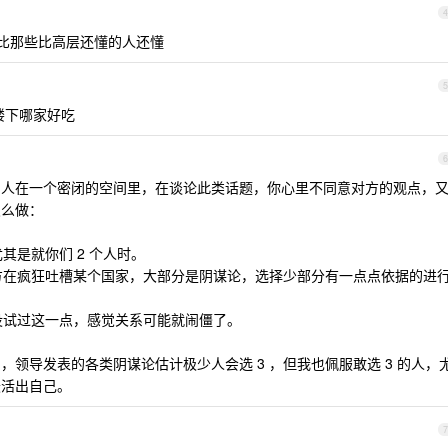
4
比那些比高层还懂的人还懂
5
楼下哪家好吃
6
的人在一个密闭的空间里，在谈论此类话题，你心里不同意对方的观点，
怎么做：
其是就你们 2 个人时。
对方在疯狂吐槽某个国家，大部分是阴谋论，选择少部分有一点点依据的进
我没试过这一点，感觉关系可能就闹僵了。
领导发表的各类阴谋论估计极少人会选 3 ，但我也佩服敢选 3 的人，
最活出自己。
7