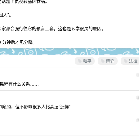
局话题上仇视转基因食品。
国人”。
，大家都会强行往它的预言上套，这也是玄学很灵的原因。
8 分钟后才见分晓。
和平
博弈
法律
1
这和民粹有什么关系……
2
窥豹，但不影响很多人比高层“还懂”
3