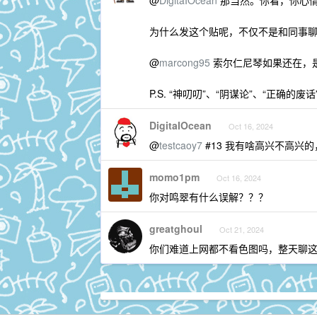
@
DigitaIOcean
那当然。你看，你心
为什么发这个贴呢，不仅不是和同事
@
marcong95
索尔仁尼琴如果还在，
P.S. “神叨叨”、“阴谋论”、“正
DigitaIOcean
Oct 16, 2024
@
testcaoy7
#13 我有啥高兴不高兴
momo1pm
Oct 16, 2024
你对鸣翠有什么误解？？？
greatghoul
Oct 21, 2024
你们难道上网都不看色图吗，整天聊