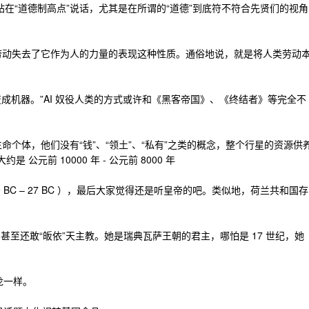
站在“道德制高点”说话，尤其是在所谓的“道德”到底符不符合先贤们的视角
是指劳动失去了它作为人的力量的表现这种性质。通俗地说，就是将人类劳动
变成机器。”AI 奴役人类的方式或许和《黑客帝国》、《终结者》等完全不
智慧生命个体，他们没有“钱”、“领土”、“私有”之类的概念，整个行星的资源供
公元前 10000 年 - 公元前 8000 年
09 BC – 27 BC ），最后大家觉得还是听皇帝的吧。类似地，荷兰共和国存
，甚至还敢“皈依”天主教。她是瑞典瓦萨王朝的君主，哪怕是 17 世纪，她
龙一样。