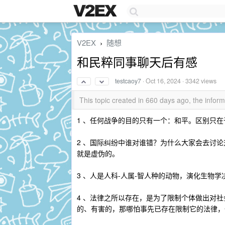
V2EX
随想
›
和民粹同事聊天后有感
testcaoy7
·
Oct 16, 2024
· 3342 views
This topic created in 660 days ago, the info
1 、任何战争的目的只有一个：和平。区别只
2 、国际纠纷中谁对谁错？为什么大家会去讨
就是虚伪的。
3 、人是人科-人属-智人种的动物，演化生物
4 、法律之所以存在，是为了限制个体做出对
的、有害的，那哪怕事先已存在限制它的法律，