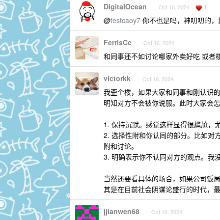
DigitaIOcean
1
Oct 16, 2024
@
testcaoy7
你不也是吗，神叨叨的，
FerrisCc
Oct 16, 2024
和同事还不如讨论哪家外卖好吃 或者
victorkk
Oct 16, 2024
我歪个楼，如果大家和同事和刚认识
明知对方不会被你说服。此时大家会
1. 保持沉默。感觉这样显得很尴尬，尤
2. 选择性附和你认同的部分。比如
附和讨论。
3. 明确表示你不认同对方的观点。
当然还要看具体的场合，如果公司饭局，
其是在目前社会阴谋论盛行的时代，
jjianwen68
Oct 16, 2024