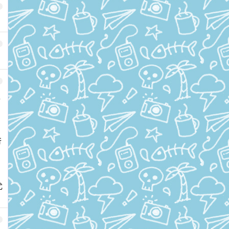
又
行
尤