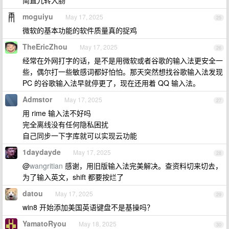
简直九转大肠
moguiyu
May 17, 2025
25
微软的基本功能的软件质量真的捉鸡
TheEricZhou
May 17, 2025
26
经常在外网打字的话，是不是用微软或者谷歌的输入法更安全一
些，偶尔打一些敏感词都好怕怕。那天突然想找谷歌输入法发现
PC 的谷歌输入法早就停更了，现在还用着 QQ 输入法。
Admstor
May 17, 2025
27
用 rime 输入法不好吗
完全离线没有任何隐私困扰
自己同步一下字库就可以实现云功能
1daydayde
May 17, 2025
28
@
wangritian
感谢，用旧版输入法完美解决。查资料切来切去，
为了输入英文，shift 都要按烂了
datou
May 17, 2025
29
win8 开始添加美国英语键盘不是基操吗？
YamatoRyou
May 18, 2025
30