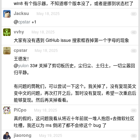
win8 有个指示器，不知道哪个版本没了，或者是挪到状态栏了
Jacksu
May 18, 2025
41
@
cpstar
+1
vvhy
May 18, 2025
42
大家有没有遇到 GitHub issue 搜索框吞掉第一个字母的现象
cpstar
May 18, 2025
43
王德发！
@
yulon
33# 关掉了剪切板历史，尘归尘、土归土，一切尘嚣回
归平静。
有问题的筒靴们，可以尝试一下这个。我关掉了，没有复现英文
变中文的问题，再次打开之后，暂时没有复现，希望一次重启后
能够复现。然后再关掉看看。
PiCpo
May 18, 2025
44
真的假的，这问题我看从将近十年前就一堆人抱怨+去微软社区
吐槽，我还以为 ms 倒闭了都不会修这个 bug 了
jiaorong
May 19, 2025
45