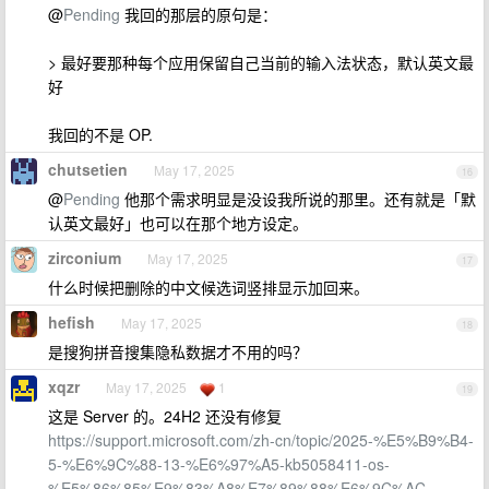
@
Pending
我回的那层的原句是：
> 最好要那种每个应用保留自己当前的输入法状态，默认英文最
好
我回的不是 OP.
chutsetien
May 17, 2025
16
@
Pending
他那个需求明显是没设我所说的那里。还有就是「默
认英文最好」也可以在那个地方设定。
zirconium
May 17, 2025
17
什么时候把删除的中文候选词竖排显示加回来。
hefish
May 17, 2025
18
是搜狗拼音搜集隐私数据才不用的吗？
xqzr
May 17, 2025
1
19
这是 Server 的。24H2 还没有修复
https://support.microsoft.com/zh-cn/topic/2025-%E5%B9%B4-
5-%E6%9C%88-13-%E6%97%A5-kb5058411-os-
%E5%86%85%E9%83%A8%E7%89%88%E6%9C%AC-