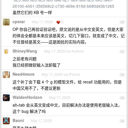
26100-4061-356568c2-c730-469e-819d-b680d43b1265
虽然它们的 KB 号一样
cpstar
May 17, 2025
3
20
OP 你自己再验证验证吧，原文说的是从中文变英文，但是大家
的体会全都是本来应该是英文，切几下窗口，就变成了中文，记
不住曾经是英文——这是困扰的实际内容。
ShineyWang
May 17, 2025 via Android
21
之前老有问题
我已经把微软输入法卸载了
Need4more
May 17, 2025 via iPhone
22
这个补丁会下载 4 个 g 的模型文件，给 recall 功能用的，但是
中国又用不了，不建议更新
WaldenHorizon
May 17, 2025
23
alt+tab 会从英文变成中文，目前解决办法是使用老版输入法，
这个 bug 解决了吗
Baoni
May 17, 2025
24