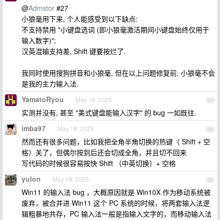
@
Admstor
#27
小狼毫用下来, 个人能感受到以下缺点:
不支持禁用 "小键盘选词 (即小狼毫激活期间小键盘始终仅用于
输入数字)";
汉英混输支持差, Shift 键要按烂了.
我同时使用搜狗拼音和小狼毫, 但在以上问题修复前, 小狼毫不会
是我的主力输入法.
YamatoRyou
May 18, 2025
31
实测并没有, 甚至 "美式键盘能输入汉字" 的 bug 一如既往.
imba97
May 18, 2025
32
然而还有很多问题，比如我把全角半角切换的热键（ Shift + 空
格）关了，但偶尔按到后还会切成全角，并且切不回来
写代码的时候很容易按快 Shift （中英切换）+ 空格
yulon
May 18, 2025
33
Win11 的输入法 bug ，大概原因就是 Win10X 作为移动系统被
废弃，被合并进 Win11 这个 PC 系统的时候，将两套输入法逻
辑粗暴地共存，PC 输入法一般是指输入文字的，而移动输入法