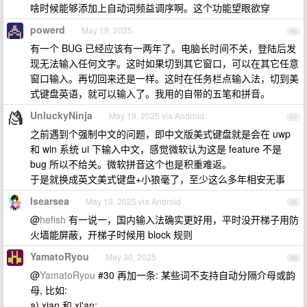
啥时候能够添加上自动词频益调序啊。这个功能望眼欲穿
powerd
May 19, 2025
46
有一个 BUG 已经应该有一两年了。电脑长时间不关，登陆后发
现无法输入任何文字。这时如果切到其它窗口，可以在其它任意
窗口输入。再切回来还是一样。这时在任务栏点输入法，切到美
式键盘英语，就可以输入了。我用的自带的五笔和拼音。
UnluckyNinja
May 19, 2025 via Android
47
之前遇到个强制中文的问题，即中文版美式键盘就是会在 uwp
和 win 系统 ui 下输入中文，感觉微软认为这是 feature 不是
bug 所以不给关。微软拼音这个也是积重难返。
于是就换成英文美式键盘+小狼毫了，至少这么多年相安无事
lsearsea
May 19, 2025 via Android
48
@
hefish
有一说一，国内输入法确实更好用，平时没开梯子用防
火墙能屏蔽，开梯子时候用 block 规则
YamatoRyou
May 30, 2025
49
@
YamatoRyou
#30 再加一条: 某些词不支持自动分隔介母或韵
母, 比如:
a) xian 和 xi'an;