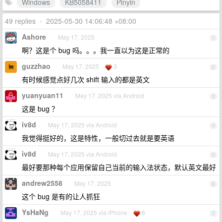
Windows
KB5058411
Pinyin
49 replies
•
2025-05-30 14:06:48 +08:00
Ashore
May 17, 2025
1
啊？这是个 bug 吗。。。我一直以为这是正常的
guzzhao
May 17, 2025
3
2
有时候感觉点好几次 shift 输入的都是英文
yuanyuan11
May 17, 2025 via Android
3
这是 bug ？
iv8d
May 17, 2025 via Android
4
我觉得挺好的，这是特性，一般切过去就是要英语
iv8d
May 17, 2025 via Android
5
最好要那种每个应用保留自己当前的输入法状态，默认英文最好
andrew2558
May 17, 2025
6
这个 bug 是有的让人抓狂
YsHaNg
May 17, 2025 via iPhone
6
7