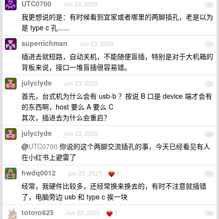
UTC0700
Jun 23, 2025
13
我更想说的是：有时候看到宜家或者哪里的两脚插孔，老是以为
是 type c 孔......
superrichman
Jun 23, 2025
14
插进去就短路，自动关机，不能随便盲插，特别是对于大机箱的
背板来说，接口一堆盲插很容易错。
julyclyde
Jun 23, 2025
15
首先，台式机为什么会有 usb-b ？按说 B 口是 device 端才会有
的东西啊，host 要么 A 要么 C
其次，插进去为什么会重启？
julyclyde
Jun 23, 2025
16
@
UTC0700
你说的这个两脚交流插孔的事，今天已经看见有人
在小红书上避雷了
hwdq0012
Jun 23, 2025
1
17
经常，我硬件比较多，还经常换来换去的，有时不注意就插错
了，电脑旁边 usb 和 type c 挨一块
totoro625
Jun 23, 2025
1
18