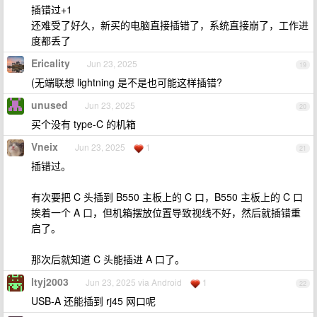
插错过+1
还难受了好久，新买的电脑直接插错了，系统直接崩了，工作进
度都丢了
Ericality
Jun 23, 2025
19
(无端联想 lightning 是不是也可能这样插错?
unused
Jun 23, 2025
20
买个没有 type-C 的机箱
Vneix
Jun 23, 2025
1
21
插错过。
有次要把 C 头插到 B550 主板上的 C 口，B550 主板上的 C 口
挨着一个 A 口，但机箱摆放位置导致视线不好，然后就插错重
启了。
那次后就知道 C 头能插进 A 口了。
ltyj2003
Jun 23, 2025 via Android
1
22
USB-A 还能插到 rj45 网口呢