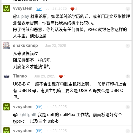
vvsystem
Jun 23, 2025
2
OP
3
@
allplay
就事论事，如果单纯论学历的话，或者用瑞文图形推理
测验表示智商，你智商比我高的概率比较小。
除了情绪和恶意，你的话没有任何价值，v2ex 就毁在你这样的
人手里，到处拉屎
shakukansp
Jun 23, 2025
4
从来没搞错过
阻尼感都不一样的吧
到底怎么才能搞错的
Tianao
Jun 23, 2025
1
5
USB-B 母一般不会出现在电脑主机箱上啊，一般是打印机上会
有 USB-B 母，电脑主机箱上要么是 USB-A 母要么是 USB-C
母。
vvsystem
Jun 23, 2025
OP
6
@
nightlight9
我是 dell 的 optiPlex 工作站，前面板刚好有个
type-c ，以及三个 usb-b
vvsystem
Jun 23, 2025
OP
7