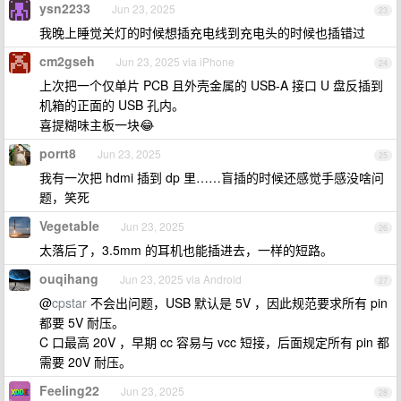
ysn2233
Jun 23, 2025
23
我晚上睡觉关灯的时候想插充电线到充电头的时候也插错过
cm2gseh
Jun 23, 2025 via iPhone
24
上次把一个仅单片 PCB 且外壳金属的 USB-A 接口 U 盘反插到
机箱的正面的 USB 孔内。
喜提糊味主板一块😂
porrt8
Jun 23, 2025
25
我有一次把 hdmi 插到 dp 里……盲插的时候还感觉手感没啥问
题，笑死
Vegetable
Jun 23, 2025
26
太落后了，3.5mm 的耳机也能插进去，一样的短路。
ouqihang
Jun 23, 2025 via Android
27
@
cpstar
不会出问题，USB 默认是 5V ，因此规范要求所有 pin
都要 5V 耐压。
C 口最高 20V ，早期 cc 容易与 vcc 短接，后面规定所有 pin 都
需要 20V 耐压。
Feeling22
Jun 23, 2025
28