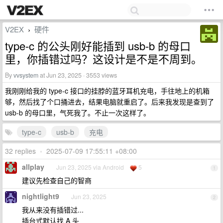
V2EX
硬件
›
type-c 的公头刚好能插到 usb-b 的母口
里，你插错过吗？这设计是不是不周到。
By
vvsystem
at Jun 23, 2025 · 3553 views
我刚刚给我的 type-c 接口的挂脖的蓝牙耳机充电，手往地上的机箱
够，然后找了个口捅进去，结果电脑就重启了。后来我发现是查到了
usb-b 的母口里，气死我了。不止一次这样了。
type-c
usb-b
充电
32 replies
•
2025-07-09 17:55:11 +08:00
allplay
Jun 23, 2025 via Android
5
1
建议先检查自己的智商
nightlight9
Jun 23, 2025
2
我从来没有插错过...
插台式默认找 A 头