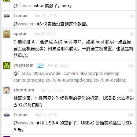
@
Tianao
usb-a 搞混了，sorry
Tianao
Jun 23, 2025
8
@
vvsystem
#6 说实话没查到这个款型。
cpstar
Jun 23, 2025
9
C 能捅进 A ，会造成 A 的 host 电涌，如果 host 聪明一点直接
罢工而机器没事；如果没那么聪明，干脆全主板重置，也就是机
器重启。
vvsystem
Jun 23, 2025
OP
10
@
Tianao
https://www.dell.com/en-hk/shop/pcs-desktop-
computers/optiplex-7000-tower/spd/optiplex-7000-desktop
zirconium
Jun 23, 2025
11
就事论事，1 楼回复的时候看到的是你的标题。USB-B 怎么插进
去 C 的母口呢？
Tianao
Jun 23, 2025
12
@
vvsystem
#10 USB-A 的查到了，USB-C 公确实能插进 USB-
A 母。