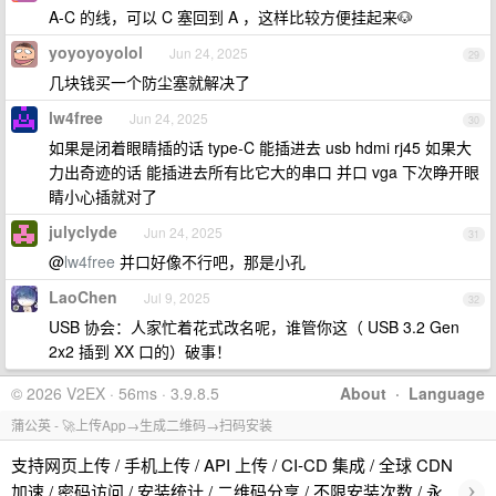
A-C 的线，可以 C 塞回到 A ，这样比较方便挂起来🐶
yoyoyoyolol
Jun 24, 2025
29
几块钱买一个防尘塞就解决了
lw4free
Jun 24, 2025
30
如果是闭着眼睛插的话 type-C 能插进去 usb hdmi rj45 如果大
力出奇迹的话 能插进去所有比它大的串口 并口 vga 下次睁开眼
睛小心插就对了
julyclyde
Jun 24, 2025
31
@
lw4free
并口好像不行吧，那是小孔
LaoChen
Jul 9, 2025
32
USB 协会：人家忙着花式改名呢，谁管你这（ USB 3.2 Gen
2x2 插到 XX 口的）破事！
© 2026 V2EX · 56ms · 3.9.8.5
About
·
Language
蒲公英 - 🚀上传App→生成二维码→扫码安装
支持网页上传 / 手机上传 / API 上传 / CI-CD 集成 / 全球 CDN
›
加速 / 密码访问 / 安装统计 / 二维码分享 / 不限安装次数 / 永