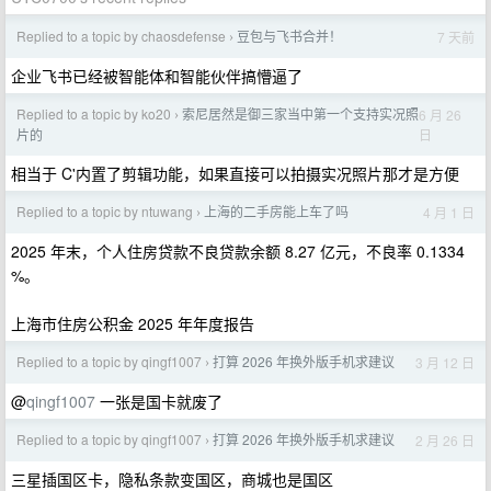
Replied to a topic by chaosdefense
豆包与飞书合并！
7 天前
›
企业飞书已经被智能体和智能伙伴搞懵逼了
Replied to a topic by ko20
索尼居然是御三家当中第一个支持实况照
6 月 26
›
日
片的
相当于 C'内置了剪辑功能，如果直接可以拍摄实况照片那才是方便
Replied to a topic by ntuwang
上海的二手房能上车了吗
4 月 1 日
›
2025 年末，个人住房贷款不良贷款余额 8.27 亿元，不良率 0.1334
%。
上海市住房公积金 2025 年年度报告
Replied to a topic by qingf1007
打算 2026 年换外版手机求建议
3 月 12 日
›
@
qingf1007
一张是国卡就废了
Replied to a topic by qingf1007
打算 2026 年换外版手机求建议
2 月 26 日
›
三星插国区卡，隐私条款变国区，商城也是国区