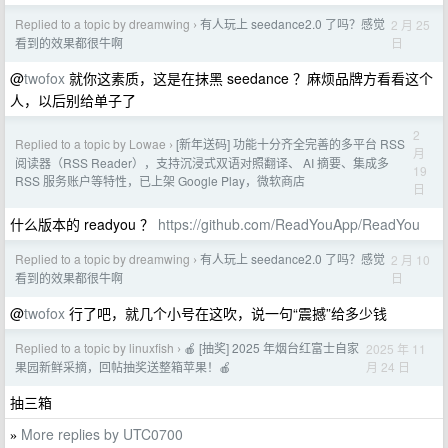
Replied to a topic by dreamwing
有人玩上 seedance2.0 了吗？感觉
2 月 25
›
日
看到的效果都很牛啊
@
twofox
就你这素质，这是在抹黑 seedance ？麻烦品牌方看看这个
人，以后别给单子了
2
Replied to a topic by Lowae
[新年送码] 功能十分齐全完善的多平台 RSS
›
月
阅读器（RSS Reader），支持沉浸式双语对照翻译、 AI 摘要、集成多
19
RSS 服务账户等特性，已上架 Google Play，微软商店
日
什么版本的 readyou ？
https://github.com/ReadYouApp/ReadYou
Replied to a topic by dreamwing
有人玩上 seedance2.0 了吗？感觉
2 月 10
›
日
看到的效果都很牛啊
@
twofox
行了吧，就几个小号在这吹，说一句“震撼”给多少钱
Replied to a topic by linuxfish
🍎 [抽奖] 2025 年烟台红富士自家
2025 年 11
›
月 24 日
果园新鲜采摘，回帖抽奖送整箱苹果！🍎
抽三箱
More replies by UTC0700
»