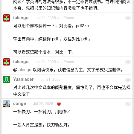
阅读？学英语的方法有很多，不一定非要靠读书。或许回归阅读
本身，先把书里的知识和内容吸收了也不错吧。
talengu
Jul 21, 2025 via iPhone
24
可以用个脚本翻译一下，对比看。pdf2zh
输出有两种，纯翻译 pdf ，双语对比 pdf 。
可以看双语那个版本，对比一下。
talengu
Jul 21, 2025 via iPhone
25
@
talengu
以阅读快乐，获取信息为主，文字形式只是载体。
Yuanlaoer
Jul 21, 2025
26
对比过几次中文译本的阉割程度，震惊到了，再也不会优先选择
中文版了
conge
Jul 22, 2025
1
27
一把快刀、一把钝刀，用哪把？
一般人肯定是想，快刀斩乱麻。