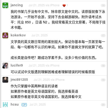
jancing
Jul 21, 2025 via iPhone
1
16
我的书架几乎没有中文书，除非原文是中文的。读原版就像下泳
池游泳，一开始不会游，坚持下去会越游越快。附外语考试水
平：托业 850 ，日语 N2 。我经常看英文日文原著，不局限于技
术书籍。
kokerkov
Jul 21, 2025
17
文学类的英文跟日常用的差别挺大。保证你基本每一页甚至每一
段、每一句都有不认识的单词。如果你不是搞文学的就算了吧。
成长类是自传吧？跟成功学差不多。没多少有价值的东西。
lucifer9
Jul 21, 2025 via iPhone
18
可以试试中文版遇到理解困难或者理解错误的时候看原版
jmc891205
Jul 21, 2025 via iPhone
19
作为只掌握中英两种语言的读者
如果原作者是英文母语国家的，我选择看英语
如果原作者是非英文母语国家的，我选择看中文
hcsu
Jul 21, 2025
OP
20