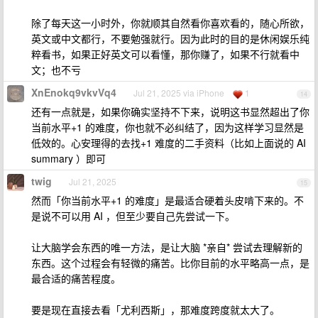
除了每天这一小时外，你就顺其自然看你喜欢看的，随心所欲，
英文或中文都行，不要勉强就行。因为此时的目的是休闲娱乐纯
粹看书，如果正好英文可以看懂，那你赚了，如果不行就看中
文；也不亏
XnEnokq9vkvVq4
Jul 21, 2025 via iPhone
1
14
还有一点就是，如果你确实坚持不下来，说明这书显然超出了你
当前水平+1 的难度，你也就不必纠结了，因为这样学习显然是
低效的。心安理得的去找+1 难度的二手资料（比如上面说的 AI
summary ）即可
twig
Jul 21, 2025
15
然而「你当前水平+1 的难度」是最适合硬着头皮啃下来的。不
是说不可以用 AI ，但至少要自己先尝试一下。
让大脑学会东西的唯一方法，是让大脑 *亲自* 尝试去理解新的
东西。这个过程会有轻微的痛苦。比你目前的水平略高一点，是
最合适的痛苦程度。
要是现在直接去看「尤利西斯」，那难度跨度就太大了。