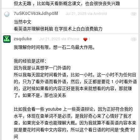
但太无趣 ，比如每天看新概念课文，也会很快丧失兴趣
7uSK0CV63kJdhp0M
Jul 21, 2025 via Android
12
当然中文
看英语并理解很耗脑 在学技术上白白浪费脑力
zsqduke
Jul 21, 2025 via iPhone
1
13
我理解你时间有限，想一石二鸟最大作用。
我的经验是这样：
因为我是认真想学一门外语的
所以我每天固定时间看外语，比如一小时。这一小时不为任何目
的，只为了看外语而看外语，然后，反正都是要花 1 小时看外语
的，这时候如果看的内容正好是我本来就想看的内容，那就赚
了。如果不是，那也没关系
比如我会看一些 youtube 上一些英语辩论，因为正好符合我的
水平，体现在查单词不是必须，是我好奇心来了心情好了我才
查，如果完全不查也能理解大概。因为我就算不看英语内容本来
就是要花时间看中文内容的，所以这个看日语的时间是“免费”时
间