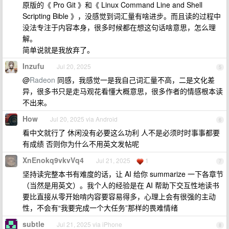
原版的《 Pro Git 》和《 Linux Command Line and Shell
Scripting Bible 》，没感觉到词汇量有啥进步。而且读的过程中
没法专注于内容本身，很多时候都在想这句话啥意思，怎么理
解。
简单说就是我放弃了。
Inzufu
Jul 20, 2025
5
@
Radeon
同感，我感觉一是我自己词汇量不高，二是文化差
异，很多书只是走马观花看懂大概意思，很多作者的情感根本读
不出来。
How
Jul 20, 2025 via Android
6
看中文就行了 休闲没有必要这么功利 人不是必须时时事事都要
有成绩 否则你为什么不用英文发帖呢
XnEnokq9vkvVq4
Jul 21, 2025
1
7
坚持读完整本书有难度的话，让 AI 给你 summarize 一下各章节
（当然是用英文）。我个人的经验是在 AI 帮助下交互性地读书
要比直接从零开始啃内容要容易得多，心理上会有很强的主动
性，不会有“我要完成一个大任务”那样的畏难情绪
subtle
Jul 21, 2025 via iPhone
8