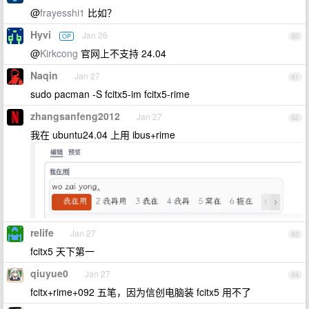
@
frayesshi1
比如？
Hyvi
Jan 26
OP
60
@
Kirkcong
官网上不支持 24.04
Naqin
Jan 27
61
sudo pacman -S fcitx5-im fcitx5-rime
zhangsanfeng2012
Jan 27
62
我在 ubuntu24.04 上用 ibus+rime
relife
Jan 27
63
fcitx5 天下第一
qiuyue0
Jan 27
64
fcitx+rime+092 五笔，因为信创电脑装 fcitx5 用不了