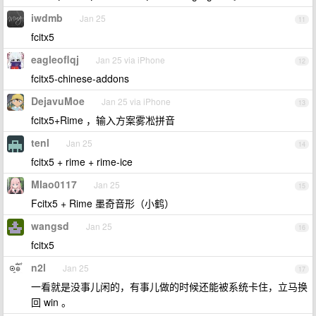
iwdmb
Jan 25
11
fcitx5
eagleoflqj
Jan 25 via iPhone
12
fcitx5-chinese-addons
DejavuMoe
Jan 25 via iPhone
13
fcitx5+Rime ，输入方案雾凇拼音
tenl
Jan 25
14
fcitx5 + rime + rime-ice
MIao0117
Jan 25
15
Fcitx5 + Rime 墨奇音形（小鹤）
wangsd
Jan 25
16
fcitx5
n2l
Jan 25
17
一看就是没事儿闲的，有事儿做的时候还能被系统卡住，立马换
回 win 。