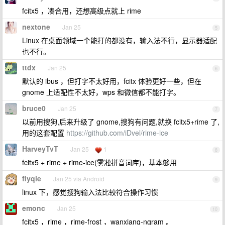
fcitx5 ，凑合用，还想高级点就上 rime
nextone
Jan 25
5
Linux 在桌面领域一个能打的都没有，输入法不行，显示器适配
也不行。
ttdx
Jan 25
6
默认的 ibus ，但打字不太好用，fcitx 体验更好一些，但在
gnome 上适配性不太好，wps 和微信都不能打字。
bruce0
Jan 25
7
以前用搜狗,后来升级了 gnome,搜狗有问题,就换 fcitx5+rime 了,
用的这套配置
https://github.com/iDvel/rime-ice
HarveyTvT
Jan 25
1
8
fcitx5 + rime + rime-ice(雾凇拼音词库)，基本够用
flyqie
Jan 25 via Android
9
linux 下，感觉搜狗输入法比较符合操作习惯
emonc
Jan 25
10
fcitx5 ，rime ，rime-frost ，wanxiang-ngram 。