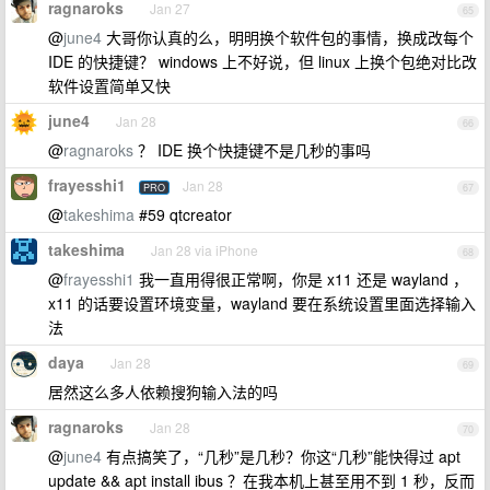
ragnaroks
Jan 27
65
@
june4
大哥你认真的么，明明换个软件包的事情，换成改每个
IDE 的快捷键？ windows 上不好说，但 linux 上换个包绝对比改
软件设置简单又快
june4
Jan 28
66
@
ragnaroks
？ IDE 换个快捷键不是几秒的事吗
frayesshi1
Jan 28
PRO
67
@
takeshima
#59 qtcreator
takeshima
Jan 28 via iPhone
68
@
frayesshi1
我一直用得很正常啊，你是 x11 还是 wayland ，
x11 的话要设置环境变量，wayland 要在系统设置里面选择输入
法
daya
Jan 28
69
居然这么多人依赖搜狗输入法的吗
ragnaroks
Jan 28
70
@
june4
有点搞笑了，“几秒”是几秒？你这“几秒”能快得过 apt
update && apt install ibus ？在我本机上甚至用不到 1 秒，反而