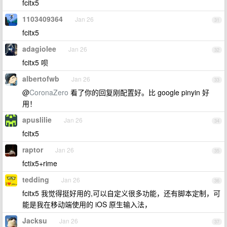
fcitx5
1103409364
Jan 26
31
fcitx5
adagiolee
Jan 26
32
fcitx5 呗
albertofwb
Jan 26
33
@
CoronaZero
看了你的回复刚配置好。比 google pinyin 好
用！
apuslilie
Jan 26
34
fcitx5
raptor
Jan 26
35
fctix5+rime
tedding
Jan 26
36
fcitx5 我觉得挺好用的,可以自定义很多功能，还有脚本定制，可
能是我在移动端使用的 iOS 原生输入法，
Jacksu
Jan 26
37