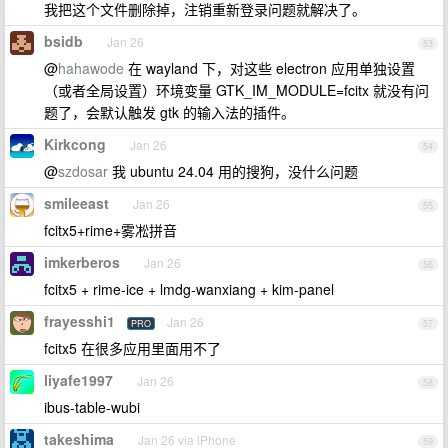
我把这个文件删除掉，注销重新登录问题就解决了。
bsidb
Jan 26
53
@
hahawode
在 wayland 下，对这些 electron 应用单独设置
（或者全局设置）环境变量 GTK_IM_MODULE=fcitx 就没有问
题了，会默认触发 gtk 的输入法的插件。
Kirkcong
Jan 26
54
@
szdosar
我 ubuntu 24.04 用的搜狗，没什么问题
smileeast
Jan 26
55
fcitx5+rime+雾凇拼音
imkerberos
Jan 26
56
fcitx5 + rime-ice + lmdg-wanxiang + kim-panel
frayesshi1
Jan 26
PRO
57
fcitx5 在很多应用里面用不了
liyafe1997
Jan 26
58
ibus-table-wubi
takeshima
Jan 26 via iPhone
59