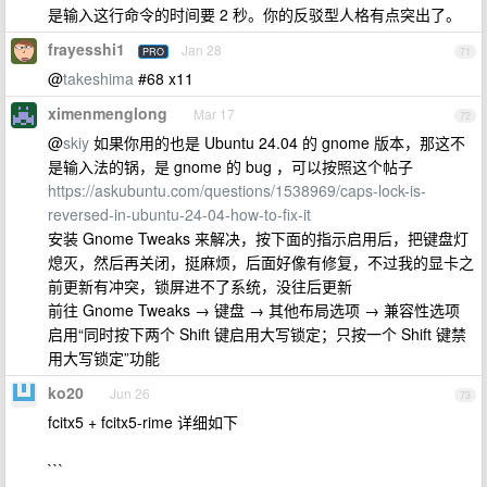
是输入这行命令的时间要 2 秒。你的反驳型人格有点突出了。
frayesshi1
Jan 28
PRO
71
@
takeshima
#68 x11
ximenmenglong
Mar 17
72
@
skiy
如果你用的也是 Ubuntu 24.04 的 gnome 版本，那这不
是输入法的锅，是 gnome 的 bug ，可以按照这个帖子
https://askubuntu.com/questions/1538969/caps-lock-is-
reversed-in-ubuntu-24-04-how-to-fix-it
安装 Gnome Tweaks 来解决，按下面的指示启用后，把键盘灯
熄灭，然后再关闭，挺麻烦，后面好像有修复，不过我的显卡之
前更新有冲突，锁屏进不了系统，没往后更新
前往 Gnome Tweaks → 键盘 → 其他布局选项 → 兼容性选项
启用“同时按下两个 Shift 键启用大写锁定；只按一个 Shift 键禁
用大写锁定”功能
ko20
Jun 26
73
fcitx5 + fcitx5-rime 详细如下
```