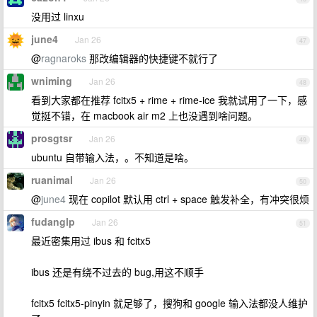
没用过 linxu
june4
Jan 26
47
@
ragnaroks
那改编辑器的快捷键不就行了
wniming
Jan 26
48
看到大家都在推荐 fcitx5 + rime + rime-ice 我就试用了一下，感
觉挺不错，在 macbook air m2 上也没遇到啥问题。
prosgtsr
Jan 26
49
ubuntu 自带输入法，。不知道是啥。
ruanimal
Jan 26
50
@
june4
现在 copilot 默认用 ctrl + space 触发补全，有冲突很烦
fudanglp
Jan 26
51
最近密集用过 ibus 和 fcitx5
ibus 还是有绕不过去的 bug,用这不顺手
fcitx5 fcitx5-pinyin 就足够了，搜狗和 google 输入法都没人维护