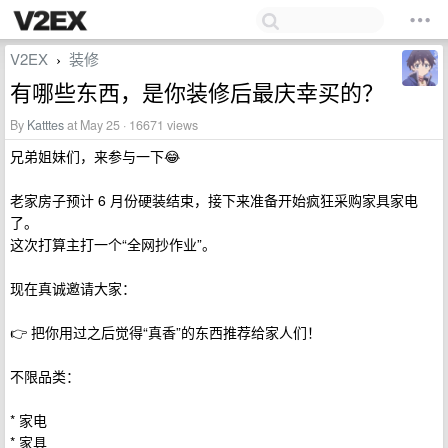
V2EX
装修
›
有哪些东西，是你装修后最庆幸买的？
By
Katttes
at May 25 · 16671 views
兄弟姐妹们，来参与一下😂
老家房子预计 6 月份硬装结束，接下来准备开始疯狂采购家具家电
了。
这次打算主打一个“全网抄作业”。
现在真诚邀请大家：
👉 把你用过之后觉得“真香”的东西推荐给家人们！
不限品类：
* 家电
* 家具