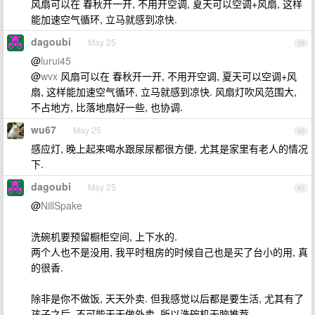
风扇可以在 春秋开一开, 不用开空调, 夏天可以空调+风扇, 这样
能加速空气循环, 立马就感到凉快.
dagoubi
May 25
39
@
lurui45
@
wvx
风扇可以在 春秋开一开, 不用开空调, 夏天可以空调+风
扇, 这样能加速空气循环, 立马就感到凉快. 风扇灯吹风范围大,
不占地方, 比落地扇好一些, 也协调.
wu67
May 25
40
感应灯, 晚上起来喝水跟尿尿都很方便, 尤其是家里有老人的情况
下.
dagoubi
May 25
41
@
NillSpake
洗碗机要预留橱柜空间, 上下水的.
两个人也不是没用, 我平时租房的时候自己也是买了台小的用, 真
的很香.
除非是你不做饭, 天天外卖. 但我感觉以后都是要生活, 尤其有了
孩子之后, 不可能天天做外卖, 所以洗碗机无脑推荐.