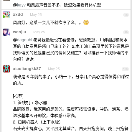
@
kayv
和风扇声音差不多，除湿效果看具体机型
xxdd
May 25
98
风扇灯，这菜一会儿不就吹凉了么。。
wenjiu
May 25
99
@
dagoubi
老哥我最近也在看装修，想请教您，1.刷墙固和防水
写的自助意思是您自己施工的？ 2.木工油工品项里线下的意思是
找师傅买的还是自己买的请师父施工？可以推荐一下找师傅的平
台吗？谢谢。
xiaoliangkk87
May 25
100
装修是 6 年前的事了，小结一下，分享几个真心觉得值得和踩过
的坑。
[推荐]
1. 管线机 + 净水器
品牌随意，我家用的是美的。温度可按需设定，冲奶、泡茶、喝
温水基本即开即饮，体验感非常高。
2. 扫拖机器人（上下水版）
石头确实挺省心，大平层尤其适合。白天扫拖房间，晚上扫拖餐