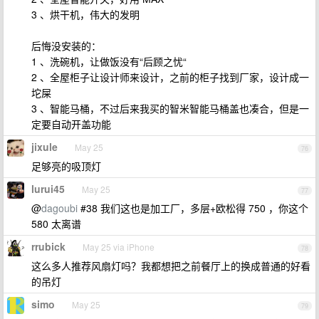
3 、烘干机，伟大的发明
后悔没安装的：
1 、洗碗机，让做饭没有“后顾之忧“
2 、全屋柜子让设计师来设计，之前的柜子找到厂家，设计成一
坨屎
3 、智能马桶，不过后来我买的智米智能马桶盖也凑合，但是一
定要自动开盖功能
jixule
May 25
76
足够亮的吸顶灯
lurui45
May 25
77
@
dagoubi
#38 我们这也是加工厂，多层+欧松得 750 ，你这个
580 太离谱
rrubick
May 25 via iPhone
78
这么多人推荐风扇灯吗？我都想把之前餐厅上的换成普通的好看
的吊灯
simo
May 25
79