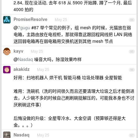
2.84, 现在没活动, 去年 618 从 5900 开始蹲, 蹲了一个月, 最后
4000 拍的
PromiseResolve
May 25
94
@
7gugu
#87 举个常见的例子，组 mesh 的时候，光猫放在弱
电箱，主路由放在电视柜，那就得靠这跟回程网线把 LAN 网络
送回弱电箱再在弱电箱用交换机送到其他 mesh 节点
kayv
May 25
95
@
Nasdaq
噪音大吗，除湿效果咋样
akakidz
May 25
96
好用：扫地机器人 烘干机 智能马桶 垃圾处理器 全屋智能
难用：洗碗机（洗的时间很久而且还要清理大垃圾之后才能倒进
去，人少碗不多的时候自己刷刷碗挺解压的，可能我本身也不讨
厌刷碗这件事）
后悔没做的升级：全屋零冷水、大金空调（预算够还得是大
金。。。）
Nasdaq
May 25
97