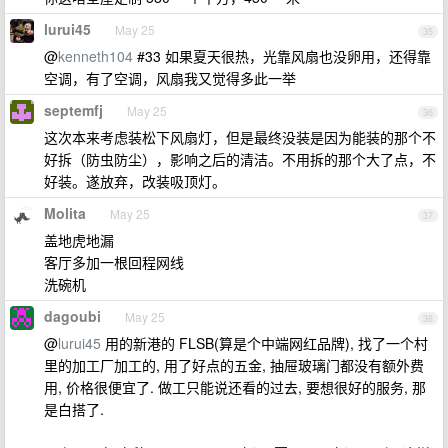
lurui45
May 25
35
@
kenneth104
#33 如果夏天很热，光靠风扇也没卵用，还得靠
空调，有了空调，风扇我又觉得多此一举
septemfj
May 25
36
这次本来考虑装松下风扇灯，但是最终没装是因为能装的那个不
好拆（防虫防尘），影响之后的清洁。不用拆的那个大了点，不
好装。遂放弃，改装吸顶灯。
Molita
May 25
37
盖地虎地漏
客厅多加一根回程网线
洗碗机
dagoubi
May 25
38
@
lurui45
用的新港的 FLSB(算是个中端网红品牌), 找了一个村
里的加工厂加工的, 用了好点的五金, 抽屉玻璃门都没有额外费
用, 价格很便宜了. 做工只能说还看的过去, 要想很好的服务, 那
是白搭了.