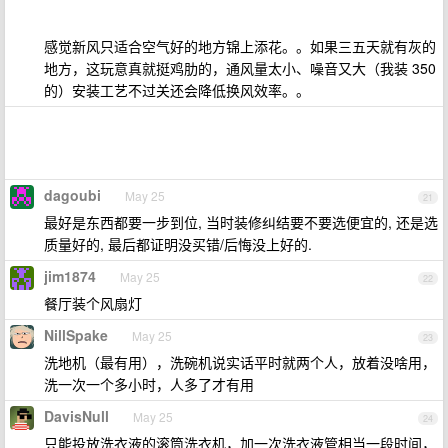
感觉新风只适合空气好的地方锦上添花。。如果三五天就有灰的
地方，这玩意真就挺鸡肋的，通风量太小、噪音又大（我装 350
的）安装工艺不过关还会降低换风效率。。
dagoubi
May 25
21
最好是东西都要一步到位, 当时装修纠结要不要选便宜的, 还是选
质量好的, 最后都证明没买错/后悔没上好的.
jim1874
May 25
22
餐厅装个风扇灯
NillSpake
May 25
23
洗地机（最有用），洗碗机说实话平时就两个人，放着没啥用，
洗一次一个多小时，人多了才有用
DavisNull
May 25
24
只能投放洗衣液的滚筒洗衣机，加一次洗衣液管相当一段时间，