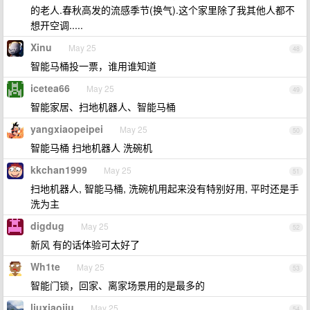
的老人.春秋高发的流感季节(换气).这个家里除了我其他人都不
想开空调.....
Xinu
May 25
48
智能马桶投一票，谁用谁知道
icetea66
May 25
49
智能家居、扫地机器人、智能马桶
yangxiaopeipei
May 25
50
智能马桶 扫地机器人 洗碗机
kkchan1999
May 25
51
扫地机器人, 智能马桶, 洗碗机用起来没有特别好用, 平时还是手
洗为主
digdug
May 25
52
新风 有的话体验可太好了
Wh1te
May 25
53
智能门锁，回家、离家场景用的是最多的
liuxiaojiu
May 25
54