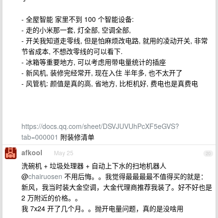
- 全屋智能 家里不到 100 个智能设备:
- 走的小米那一套, 灯全部, 空调全部,
- 开关我知道走零线, 但是怕麻烦改电路, 就用的凌动开关, 非常
节省成本, 不想改零线的可以看下.
- 冰箱等重要地方, 可以考虑用带电量统计的插座
- 新风机, 装修完经常开, 现在入住 半年多, 也不太开了
- 风管机: 颜值是真的高, 省地方, 比柜机好, 费电也是真费电
https://docs.qq.com/sheet/DSVJUVUhPcXF5eGVS?
tab=000001
附装修清单
afkool
May 25
20
洗碗机 + 垃圾处理器 + 自动上下水的扫地机器人
@
chairuosen
不用后悔。。我觉得最最最最不值得买的就是：
新风，我当时装大金空调，大金代理商推荐我装了。好不好也是
2 万附近的价格。。
我 7x24 开了几个月。。抛开电量问题，真的是没啥用