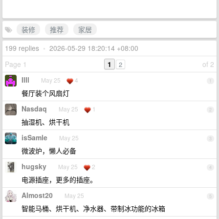
装修
推荐
家居
199 replies
•
2026-05-29 18:20:14 +08:00
Page 1
1
of 2
2
IlIl
May 25
4
1
餐厅装个风扇灯
Nasdaq
May 25
1
2
抽湿机、烘干机
isSamle
May 25
3
微波炉，懒人必备
hugsky
May 25
2
4
电源插座，更多的插座。
Almost20
May 25
5
智能马桶、烘干机、净水器、带制冰功能的冰箱