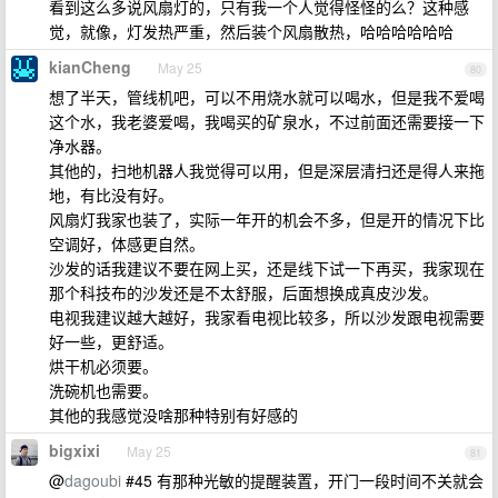
看到这么多说风扇灯的，只有我一个人觉得怪怪的么？这种感
觉，就像，灯发热严重，然后装个风扇散热，哈哈哈哈哈哈
kianCheng
May 25
80
想了半天，管线机吧，可以不用烧水就可以喝水，但是我不爱喝
这个水，我老婆爱喝，我喝买的矿泉水，不过前面还需要接一下
净水器。
其他的，扫地机器人我觉得可以用，但是深层清扫还是得人来拖
地，有比没有好。
风扇灯我家也装了，实际一年开的机会不多，但是开的情况下比
空调好，体感更自然。
沙发的话我建议不要在网上买，还是线下试一下再买，我家现在
那个科技布的沙发还是不太舒服，后面想换成真皮沙发。
电视我建议越大越好，我家看电视比较多，所以沙发跟电视需要
好一些，更舒适。
烘干机必须要。
洗碗机也需要。
其他的我感觉没啥那种特别有好感的
bigxixi
May 25
81
@
dagoubi
#45 有那种光敏的提醒装置，开门一段时间不关就会