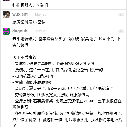
扫拖机器人，洗碗机
wuxie01
May 25
18
厨房装风扇灯/空调
dagoubi
May 25
19
去年刚装修完, 基本设备都买了, 软+硬+家具花了 10w 不到, 不
含门瓷砖.
买了不后悔的:
- 集成灶: 效果是真的好, 比普通的灶强太多太多
- 洗碗机: 这个一直在用, 有点后悔是没选开门烘干的
- 扫地机器人: 自动拖地
- 智能马桶: 冲屁屁很好
- 风扇灯: 夏天来了用起来太爽, 开空调也能用, 很快就凉了
- 劳伦斯沙发: 比沙发宽大, 还矮, 舒服颜值高
- 全屋定制: 石英质餐桌, 比网上买还便宜 300/m, 坐下来很便宜,
颜值也高
- 多打柜子, 抽屉绝对没错. 为了打餐边柜, 把餐厅的地方都占了,
然后做了餐桌, 和餐边柜一体, 用起来很实用, 我装修清单附照片
了