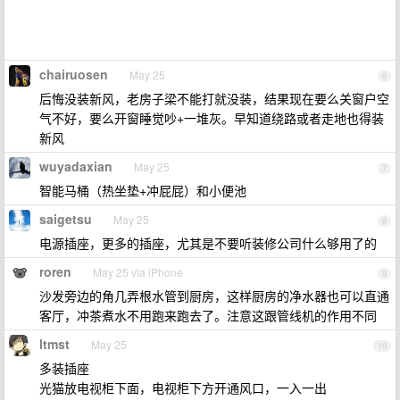
chairuosen
May 25
6
后悔没装新风，老房子梁不能打就没装，结果现在要么关窗户空
气不好，要么开窗睡觉吵+一堆灰。早知道绕路或者走地也得装
新风
wuyadaxian
May 25
7
智能马桶（热坐垫+冲屁屁）和小便池
saigetsu
May 25
8
电源插座，更多的插座，尤其是不要听装修公司什么够用了的
roren
May 25 via iPhone
9
沙发旁边的角几弄根水管到厨房，这样厨房的净水器也可以直通
客厅，冲茶煮水不用跑来跑去了。注意这跟管线机的作用不同
ltmst
May 25
10
多装插座
光猫放电视柜下面，电视柜下方开通风口，一入一出