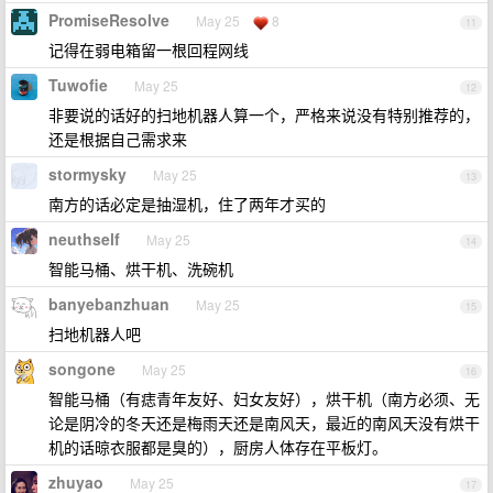
PromiseResolve
May 25
8
11
记得在弱电箱留一根回程网线
Tuwofie
May 25
12
非要说的话好的扫地机器人算一个，严格来说没有特别推荐的，
还是根据自己需求来
stormysky
May 25
13
南方的话必定是抽湿机，住了两年才买的
neuthself
May 25
14
智能马桶、烘干机、洗碗机
banyebanzhuan
May 25
15
扫地机器人吧
songone
May 25
16
智能马桶（有痣青年友好、妇女友好），烘干机（南方必须、无
论是阴冷的冬天还是梅雨天还是南风天，最近的南风天没有烘干
机的话晾衣服都是臭的），厨房人体存在平板灯。
zhuyao
May 25
17