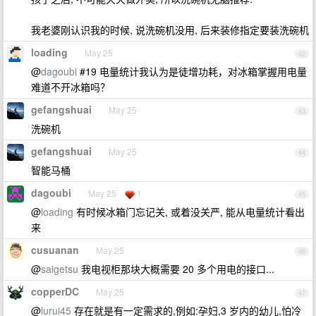
我老婆刚认识我的时候, 说洗碗机没用, 后来装修指定要装洗碗机
loading
May 25
42
@
dagoubi
#19 电量统计我认为是徒增功耗，对冰箱掌握用电量
难道不开冰箱吗？
gefangshuai
May 25
43
洗碗机
gefangshuai
May 25
44
智能马桶
dagoubi
May 25
1
45
@
loading
有时候冰箱门忘记关, 或着没关严, 能从电量统计看出
来
cusuanan
May 25
46
@
saigetsu
我电视柜那块大概需要 20 多个用电的接口...
copperDC
May 25
47
@
lurui45
存在就是有一定需求的,例如:孕妇,3 岁内的幼儿,怕冷