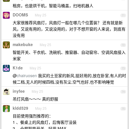
租房，也是烘干机，智能马桶盖，扫地机器人
DOOMS
May 25
71
大家很推荐风扇灯，风扇灯一般在哪几个位置装？ 还有就是新
风，又说有用的，又说没用的，对于不想开窗的人来说，到底有
没有用
makebuke
May 25
72
智能开关、干衣机、洗碗机、推窗器、自动窗帘、空调风扇接入
米家
K1de
May 25
73
@
chairuosen
我买的土豆家的新风,挺好用的,放在卧室,有人的时
候二档,无人的时候四档,没有灰尘,空气也好,也不影响睡觉
inyfee
May 25
74
吊灯风扇～～～ 真的舒服
kldd529
May 25
75
目前使用强烈推荐的：
1 、餐桌上的风扇灯，后悔客厅没装
2 、全屋智能开关，好用 MAX