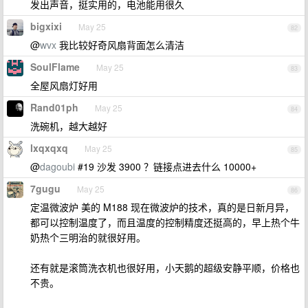
发出声音，挺实用的，电池能用很久
bigxixi
May 25
82
@
wvx
我比较好奇风扇背面怎么清洁
SoulFlame
May 25
83
全屋风扇灯好用
Rand01ph
May 25
84
洗碗机，越大越好
lxqxqxq
May 25
85
@
dagoubi
#19 沙发 3900 ？链接点进去什么 10000+
7gugu
May 25
86
定温微波炉 美的 M188 现在微波炉的技术，真的是日新月异，
都可以控制温度了，而且温度的控制精度还挺高的，早上热个牛
奶热个三明治的就很好用。
还有就是滚筒洗衣机也很好用，小天鹅的超级安静平顺，价格也
不贵。