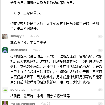
新风有用，但是绝对没有到你想的那种有用。
一是吵，二是风量小。
整夜整夜开还是不太行，家里单反有个睡眠质量不好的，别想
了，根本不可能开。
llmmyytt
May 25
67
戴森吸尘器，早买早享受
chenshiok
May 25
68
扫地机器人（带自动上下水的）、垃圾处理器、智能马桶、洗碗
机、嵌入式蒸烤机、洗衣机（自动投放洗衣液）、烟灶联动吸油
烟机，其他的小玩意：水浸卫士（放在可能漏水的地方）、天然
气卫士（浓度超标自动报警），空间够的话加个烘干机，不够可
以买便携式烘干，用完收起来，另外就是计划好用哪家的智能家
居；目前比较后悔的是没装新风，睡一晚上房间比较闷。
peteretep
May 25
69
相信我，微蒸烤一体机 + 厨余垃圾处理器
wangcongming
May 25
70