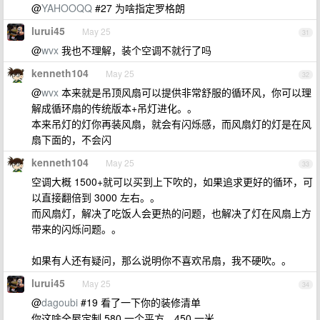
@
YAHOOQQ
#27 为啥指定罗格朗
lurui45
May 25
31
@
wvx
我也不理解，装个空调不就行了吗
kenneth104
May 25
32
@
wvx
本来就是吊顶风扇可以提供非常舒服的循环风，你可以理
解成循环扇的传统版本+吊灯进化。。
本来吊灯的灯你再装风扇，就会有闪烁感，而风扇灯的灯是在风
扇下面的，不会闪
kenneth104
May 25
33
空调大概 1500+就可以买到上下吹的，如果追求更好的循环，可
以直接翻倍到 3000 左右。。
而风扇灯，解决了吃饭人会更热的问题，也解决了灯在风扇上方
带来的闪烁问题。。
如果有人还有疑问，那么说明你不喜欢吊扇，我不硬吹。。
lurui45
May 25
34
@
dagoubi
#19 看了一下你的装修清单
你这啥全屋定制 580 一个平方，450 一米