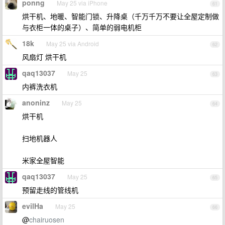
ponng
May 25 via iPhone
61
烘干机、地暖、智能门锁、升降桌（千万千万不要让全屋定制做
与衣柜一体的桌子）、简单的弱电机柜
18k
May 25 via Android
62
风扇灯 烘干机
qaq13037
May 25
63
内裤洗衣机
anoninz
May 25
64
烘干机
扫地机器人
米家全屋智能
qaq13037
May 25
65
预留走线的管线机
evilHa
May 25
66
@
chairuosen