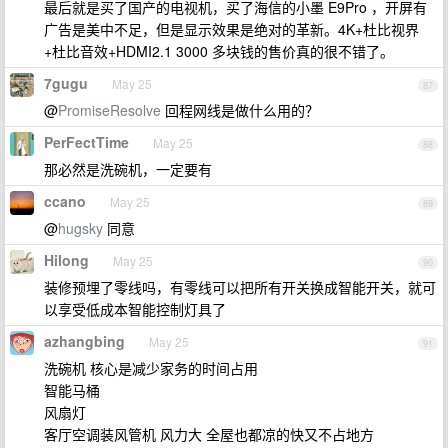
最后就是买了国产的电视机，买了海信的小墨 E9Pro ，开屏有
广告是美中不足，但是显示效果是绝对的革新。4K+杜比视界
+杜比音效+HDMI2.1 3000 多块钱的售价真的很不错了。
7gugu
May 25
87
@
PromiseResolve
回程网线是做什么用的？
PerFectTime
May 25
88
那必然是洗碗机，一定要有
ccano
May 25
89
@
hugsky
同意
Hilong
May 25
90
装修预埋了零线吗，有零线可以把所有开关换成智能开关，就可
以享受低成本智能控制灯具了
azhangbing
May 25
91
洗碗机 核心是减少家务的时间占用
智能马桶
风扇灯
客厅空调装风管机 风力大 全屋也都凉的快又不占地方