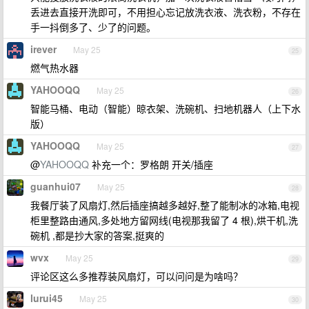
丢进去直接开洗即可，不用担心忘记放洗衣液、洗衣粉，不存在
手一抖倒多了、少了的问题。
irever
May 25
25
燃气热水器
YAHOOQQ
May 25
26
智能马桶、电动（智能）晾衣架、洗碗机、扫地机器人（上下水
版）
YAHOOQQ
May 25
27
@
YAHOOQQ
补充一个：罗格朗 开关/插座
guanhui07
May 25
28
我餐厅装了风扇灯,然后插座搞越多越好,整了能制冰的冰箱,电视
柜里整路由通风,多处地方留网线(电视那我留了 4 根),烘干机,洗
碗机 ,都是抄大家的答案,挺爽的
wvx
May 25
29
评论区这么多推荐装风扇灯，可以问问是为啥吗？
lurui45
May 25
30