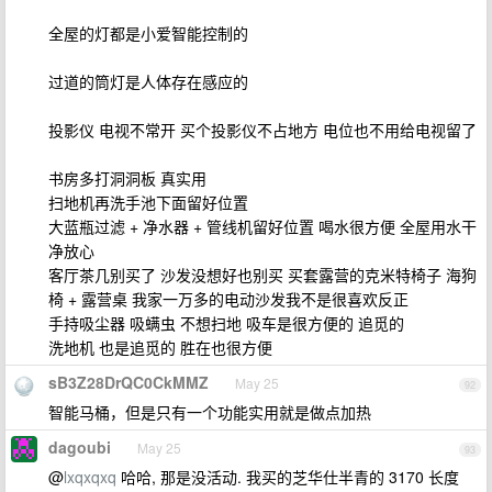
全屋的灯都是小爱智能控制的
过道的筒灯是人体存在感应的
投影仪 电视不常开 买个投影仪不占地方 电位也不用给电视留了
书房多打洞洞板 真实用
扫地机再洗手池下面留好位置
大蓝瓶过滤 + 净水器 + 管线机留好位置 喝水很方便 全屋用水干
净放心
客厅茶几别买了 沙发没想好也别买 买套露营的克米特椅子 海狗
椅 + 露营桌 我家一万多的电动沙发我不是很喜欢反正
手持吸尘器 吸螨虫 不想扫地 吸车是很方便的 追觅的
洗地机 也是追觅的 胜在也很方便
sB3Z28DrQC0CkMMZ
May 25
92
智能马桶，但是只有一个功能实用就是做点加热
dagoubi
May 25
93
@
lxqxqxq
哈哈, 那是没活动. 我买的芝华仕半青的 3170 长度