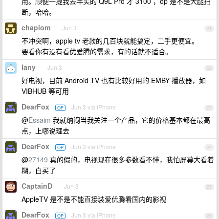
用。顺便一提我去年买的 Q9L Pro 才 3100 ，op 是不是大腿拍
断，哈哈。
chapiom
Jun 3
21
不冲突啊，apple tv 老款的几百块就能搞定，二手更便宜。
要看你有没有看优爱腾的需求，有的话就不适合。
lany
Jun 3
22
好电视，目前 Android TV 也有比较好用的 EMBY 播放器，如
VIBHUB 等可用
DearFox
Jun 3 via iPhone
OP
23
@
Essaim
我就纳闷当我关注一个产品，它的价格基本都在最高
点，上哪说理去
DearFox
Jun 3 via iPhone
OP
24
@
27149
真的假的，电视现在很多参数看不懂，我怕屏幕大看着
糊，白买了
CaptainD
Jun 3
25
AppleTV 是不是不能直接装爱优腾看国内的影视
DearFox
Jun 3 via iPhone
OP
26