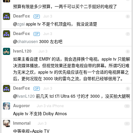
预算有限是多少预算，一两千可以买个二手挺好的电视了
DearFox
Jun 3
OP
6
@
zgsi
apple tv 不是个机顶盒吗， 我没说清楚
DearFox
Jun 3
OP
7
@
chairuosen
3000 左右吧
IvanL120
Jun 3
8
如果主看自建 EMBY 的话，我会选择换个电视。apple tv 只能解
决流媒体播放，但视觉效果还是靠电视自带的屏幕。所谓巧妇难
为无米之炊，apple tv 的优先级应该在有一个合适的电视屏幕之
后，更何况现在 3000 块的雷鸟之流，自带机已经够很用了。
DearFox
Jun 3
OP
9
@
IvanL120
前几天 tcl t7l Ultra 65 寸的才 3000 ，没买拍大腿啊
Augoror
Jun 3 via iPhone
10
Apple tv 不支持 Dolby Atmos
Immortal
Jun 3
11
中等电视+Apple TV