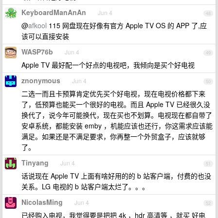
KeyboardManAnAn
Jun 4
48
@
afkool
115 网盘现在好像有官方 Apple TV OS 的 APP 了,应
该可以直接安装
WASP76b
Jun 4
49
Apple TV 最好配一个好点的电视吧，我倾向是买个好电视
znonymous
Jun 4
50
二选一而且卡预算肯定优先买个好电视，现在电视价格都下来
了，低预算也能买一个很好的电视。而且 Apple TV 已经很久没
换代了，说今年可能换代，现在买也不划算。电视现在都自带了
安卓系统，都能安装 emby ，机能应该也还行，你这需求应该能
满足。如果还是不满足要求，你再整一个外贸盒子，应该就够
了。
Tinyang
Jun 4
51
话说现在 Apple TV 上面有啥好用的的 b 站客户端，付费的也没
关系。LG 电视的 b 站客户端太烂了。。。
NicolasMing
Jun 4
52
已经购入电视，我觉得要是把把 4k ，hdr 高清等 ，就买 好电