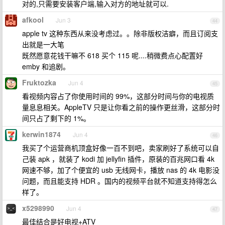
对的,只需要安装客户端,输入对方的地址就可以.
afkool
Jun 3
44
apple tv 这种东西从来没考虑过。。除非版权洁癖，而且订阅支
出就是一大笔
既然愿意花钱干嘛不 618 买个 115 呢....稍微费点心配置好
emby 和追剧。
Fruktozka
Jun 4
45
看视频内容占了你使用时间的 99%，这部分时间与你的电视质
量息息相关。AppleTV 只是让你看之前的操作更丝滑，这部分时
间只占了剩下的 1%。
kerwin1874
Jun 4
46
我买了个运营商机顶盒好像一百不到吧，卖家刷好了系统可以自
己装 apk ，就装了 kodi 加 jellyfin 插件，原装的百兆网口看 4k
网速不够，加了个便宜的 usb 无线网卡，播放 nas 的 4k 电影没
问题，而且能支持 HDR 。国内的视频平台就不知道支持得怎么
样了。
x5298990
Jun 4
47
最佳结合是好电视+ATV