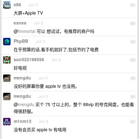
x86
Jun 3
31
大屏+Apple TV
exnes
Jun 3
32
@
Immortal
可以 想试试，有推荐的商户吗
PhpBB
Jun 3
33
在乎预算的话,看手机就好了,包括节约了电费
sun522198558
Jun 3
34
好电视
mengdu
Jun 3
35
没好的屏幕你要 apple tv 也没用。
mengdu
Jun 3
36
@
mengdu
买个 75 寸以上的，整个 88vip 的夸克网盘，也能看
得很舒服。
m1nm13
Jun 3
37
没有会员买 apple tv 有啥用