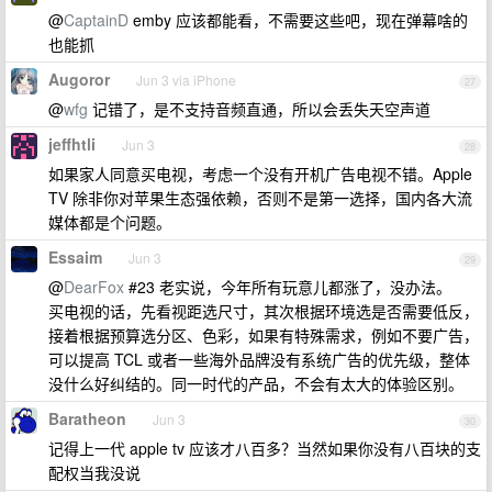
@
CaptainD
emby 应该都能看，不需要这些吧，现在弹幕啥的
也能抓
Augoror
Jun 3 via iPhone
27
@
wfg
记错了，是不支持音频直通，所以会丢失天空声道
jeffhtli
Jun 3
28
如果家人同意买电视，考虑一个没有开机广告电视不错。Apple
TV 除非你对苹果生态强依赖，否则不是第一选择，国内各大流
媒体都是个问题。
Essaim
Jun 3
29
@
DearFox
#23 老实说，今年所有玩意儿都涨了，没办法。
买电视的话，先看视距选尺寸，其次根据环境选是否需要低反，
接着根据预算选分区、色彩，如果有特殊需求，例如不要广告，
可以提高 TCL 或者一些海外品牌没有系统广告的优先级，整体
没什么好纠结的。同一时代的产品，不会有太大的体验区别。
Baratheon
Jun 3
30
记得上一代 apple tv 应该才八百多？当然如果你没有八百块的支
配权当我没说