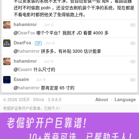
不过卖家装的系统不太干净，会自动安装一些 apk ，看路由器
还时不时偷跑 pcdn ，还没空去刷机装个干净的系统，现在都是
不看电影时都把他关了免得偷跑上传。
hahamirror
Jun 6
57
@
DearFox
哪个个平台？我刚才 JD 看要 4000 多
DearFox
Jun 6
OP
58
@
hahamirror
拼多多，有补贴 3200 估计能拿
hahamirror
Jun 6
59
@
Essaim
什么尺寸的
Essaim
Jun 8
60
@
hahamirror
那肯定是 65 寸的
© 2026 V2EX · 93ms · 3.9.8.5
About
·
Language
老倔驴证券开户巨靠谱，已助千人!