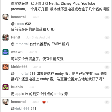
你买这玩意, 默认你订阅 Netflix, Disney Plus, YouTube
premium, 一个月好几百. 根本就不是电视或者盒子几个钱的问题
Immortal
Jun 3
38
@
exnes
#32
目前我在用的是蘑菇和 UHD
Rehtt
Jun 3 via Android
39
@
Immortal
有什么推荐的 EMBY 服吗
we1w3i
Jun 3
40
可以买个外贸盒子，便宜性能又强
kinkin666
Jun 3
41
@
Immortal
#19 如果是这种 emby 服，要自己家里有 nas 去对
接吗？还是电视上 emby 客户端直接设置对方地址就好了呀？
huabin
Jun 3
42
用 apple tv 的钱买个好点的 emby 源
Immortal
Jun 3
1
43
@
kinkin666
#41