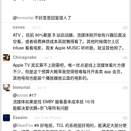
@
Immortal
不好意思回复错人了
exnes
Jun 3
17
ATV ，目前 90%都是 B 站启动器，流媒体刚开始有兴趣后面没
空看，或者续费麻烦成本高就懒得看了。其他时候偶尔土区
infuse 看看电影，周末 Apple MUSIC 听听歌。就没其他用了。
Chicagoake
Jun 3
18
Apple TV 其实算不上刚需吧，唯一优点是线上流媒体看片方便
不少，但是这个预算大概率我觉得很难每月开各类 app 会员，
其他电视也能装个播放器放云盘的电影的。
Immortal
Jun 3
19
@
exnes
#17
流媒体如果是找 EMBY 服看基本成本就 10/月
能解决爱优腾+奈飞等所有问题
Essaim
Jun 3 via iPhone
20
@
DearFox
#9 好电视，TCL 的系统挺好用的，能满足大部分使