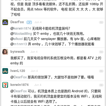
视，但是 我是 顶多看看流媒体，还不乱折腾，还投屏 1080p 开
不起会员，用点 tvbox 等的软件， 电视 就买 大 大 大 ，大 就够
了哈哈
DearFox
Jun 4
OP
53
@
kerwin1874
无线网卡能给机顶盒装吗？
@
NicolasMing
买个 emby ，也就几十块钱无限用。
@
afkool
前几天买个 senplayer 播放器，有 iptv 版，心痒难耐
@
m1nm13
弄 emby ，几十块钱够了，下个播放器就能看
bytewalk
Jun 4
54
我都买了，我家电视自带的系统压根没咋用，都是看 ATV 上的
emby 的
IvanL120
Jun 4
55
@
DearFox
那真的很划算了，大腿怕不是拍肿了要。嘻嘻
kerwin1874
Jun 4
56
@
DearFox
可以，机顶盒本质上也是跑的 Android 的，只要网
卡有驱动就行，我买的机顶盒是便宜的版本没有 WiFi ，无线网
卡插上以后就会有 WiFi 选项了。