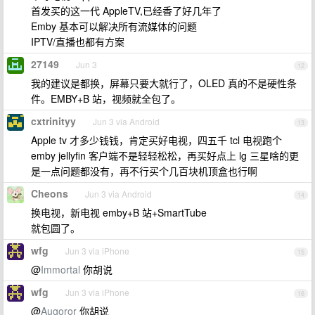
首发买的这一代 AppleTV,已经香了好几年了
Emby 基本可以解决所有流媒体的问题
IPTV/直播也都有方案
27149
Jun 3
12
我的建议是都换，屏幕只要大就行了，OLED 真的不是硬性条
件。EMBY+B 站，视频就全包了。
cxtrinityy
Jun 3 via Android
13
Apple tv 才多少钱钱，肯定买好电视，四五千 tcl 电视跑个
emby jellyfin 客户端不是轻轻松松，再买好点上 lg 三星啥的更
是一点问题都没有，再不行买个几百块机顶盒也行啊
Cheons
Jun 3 via Android
14
换电视，新电视 emby+B 站+SmartTube
就包圆了。
wfg
Jun 3 via iPhone
15
@
Immortal
你胡说
wfg
Jun 3 via iPhone
16
@
Augoror
你胡说