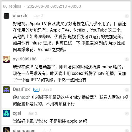
60 replies
•
2026-06-08 09:32:13 +08:00
ahaxzh
Jun 3
1
好电视。Apple TV 自从我买了好电视之后几乎不用了。目前还
在使用的功能只有：Apple TV+、Netflix 、YouTube 这三个。
其他的比如哔哩哔哩、优爱腾 电视系统可以运行的更加完美。
如果你有 infuse 需求，也可已试一下 电视端的 别的 App 比如
网易爆米花、Vidhub 之类的。
xy19009188
Jun 3
2
我现在纯 B 站启动器了，刚开始买的时候还折腾 emby 啥的，
现在一点需求没有，昨天晚上用 codex 折腾了 iptv 组播，又加
了一个看 IPTV 的功能，不然一点用没有
DearFox
Jun 3
OP
3
@
ahaxzh
电视能不能带动这些 emby 播放器？ 我看人家说电视
的配置都是假的，不用机顶盒不行
zgsi
Jun 3
4
当然好电视 听说 tcl 不是能装 apple tv 吗
chairuosen
Jun 3
5