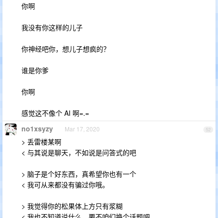
你啊
我没有你这样的儿子
你神经吧你，想儿子想疯的？
谁是你爹
你啊
感觉这不像个 AI 啊=.=
no1xsyzy
Mar 17, 2020
52
> 丢雷楼某啊
< 与其说是聊天，不如说是问答式的吧
> 脑子是个好东西，真希望你也有一个
< 我可从来都没有骗过你哦。
> 我觉得你的松果体上方只有浆糊
< 我也不知道说什么，要不咱们换个话题吧