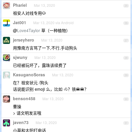
Phariel
Mar 13, 2020
25
祖安人对线专用🐶
Jat001
Mar 13, 2020 via Android
26
@
Love4Taylor
草（一种植物）
jerseyhero
Mar 13, 2020
27
用豫南方言骂了一下,不行,手动狗头
sjwuny
Mar 13, 2020
28
已经被玩坏了，露珠该续费了
KasuganoSoras
Mar 13, 2020
29
在？祖安状元 /狗头
话说能识别 emoji 么，比如 🐴？铁🍔🍔？
benson458
Mar 13, 2020
30
曹操
> 请文明发言哦
javen73
Mar 13, 2020
31
小草和太阳打电话