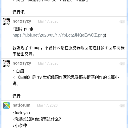
还行吧
no1xsyzy
Mar 17, 2020
53
![图片.png](
https://i.loli.net/2020/03/17/YpLot2JNQeEvVOZ.png
)
我发现了个 bug，不管什么话在服务器返回前连打多个回车高概
率检出恶意。
no1xsyzy
Mar 17, 2020
54
> 白痴
< 《白痴》是 19 世纪俄国作家陀思妥耶夫斯基创作的长篇小
说。
还行
natforum
Mar 17, 2020
55
>fuck you
<我很难知道你想表达什么？
>小杂种