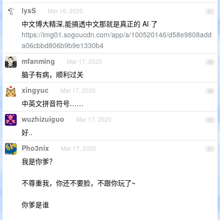
lysS
Mar 16, 2020
47
中文博大精深,能搞透中文那就是真正的 AI 了
https://img01.sogoucdn.com/app/a/100520146/d58e9808add
a06cbbd806b9b9e1330b4
mfanming
Mar 17, 2020
48
脑子有病，顺利过关
xingyuc
Mar 17, 2020
49
中英文拼音符号……
wuzhizuiguo
Mar 17, 2020
50
好..
Pho3nix
Mar 17, 2020
51
我是你爹？
不尊重我，你还不要脸，不跟你玩了~
你爹是谁