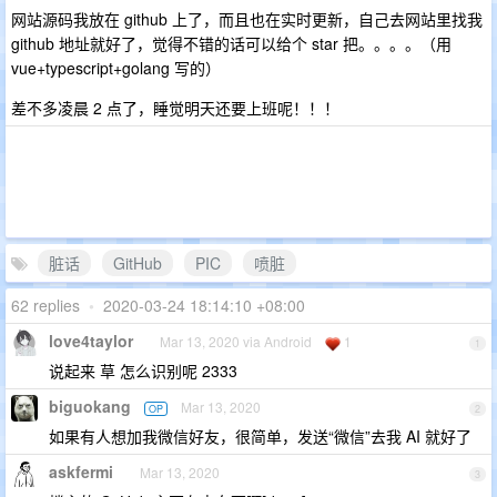
网站源码我放在 github 上了，而且也在实时更新，自己去网站里找我
github 地址就好了，觉得不错的话可以给个 star 把。。。。（用
vue+typescript+golang 写的）
差不多凌晨 2 点了，睡觉明天还要上班呢！！！
脏话
GitHub
PIC
喷脏
62 replies
•
2020-03-24 18:14:10 +08:00
love4taylor
Mar 13, 2020 via Android
1
1
说起来 草 怎么识别呢 2333
biguokang
Mar 13, 2020
OP
2
如果有人想加我微信好友，很简单，发送“微信”去我 AI 就好了
askfermi
Mar 13, 2020
3