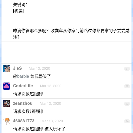
关键词：
[狗屎]
咋滴你管那么多呢？收粪车从你家门前路过你都要拿勺子尝尝咸
淡？
JieS
Mar 13, 2020
21
@
barble
给我整笑了
CoderLife
Mar 13, 2020
22
请求次数超限制!
zeanzhou
Mar 13, 2020
23
请求次数超限制!
460881773
Mar 13, 2020
24
请求次数超限制! 被人玩坏了