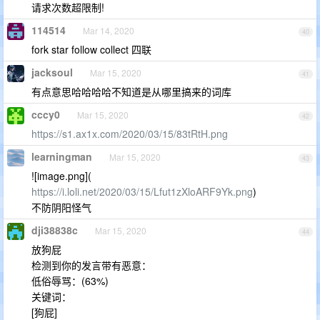
请求次数超限制!
114514
Mar 14, 2020
40
fork star follow collect 四联
jacksoul
Mar 15, 2020
41
有点意思哈哈哈哈不知道是从哪里搞来的词库
cccy0
Mar 15, 2020
42
https://s1.ax1x.com/2020/03/15/83tRtH.png
learningman
Mar 15, 2020
43
![image.png](
https://i.loli.net/2020/03/15/Lfut1zXloARF9Yk.png
)
不防阴阳怪气
dji38838c
Mar 15, 2020
44
放狗屁
检测到你的发言带有恶意：
低俗辱骂：(63%)
关键词：
[狗屁]