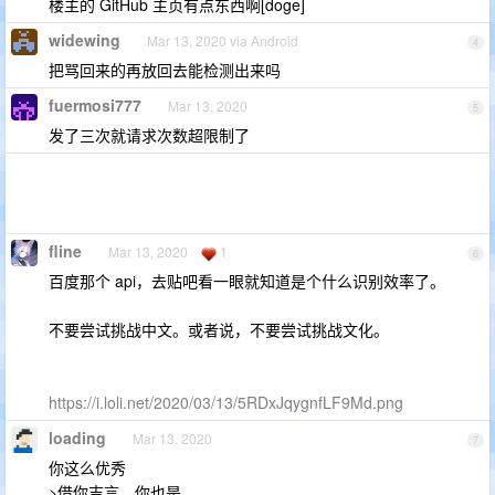
楼主的 GitHub 主页有点东西啊[doge]
widewing
Mar 13, 2020 via Android
4
把骂回来的再放回去能检测出来吗
fuermosi777
Mar 13, 2020
5
发了三次就请求次数超限制了
fline
Mar 13, 2020
1
6
百度那个 api，去贴吧看一眼就知道是个什么识别效率了。
不要尝试挑战中文。或者说，不要尝试挑战文化。
https://i.loli.net/2020/03/13/5RDxJqygnfLF9Md.png
loading
Mar 13, 2020
7
你这么优秀
>借你吉言，你也是