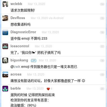
wclebb
Mar 13, 2020
14
请求次数超限制!
DevRoss
Mar 13, 2020 via Android
15
想收集语料吗
DiagnosticError
Mar 13, 2020
16
竖中指 emoji 不算吗 233
losscontrol
Mar 13, 2020
17
完了，“我曰你🐎” 把机子搞死了吗
biguokang
Mar 13, 2020
OP
18
@
zwik
emoji 传到服务器也只是一堆文本而已
across
Mar 13, 2020
19
痛恨没有脏话的论坛，好像大家都撸虚脱了一样 😊
barble
Mar 13, 2020
4
20
遛狗的时候 记得把狗屎捡起来
检测到你的发言带有恶意：
政治敏感：(90%)