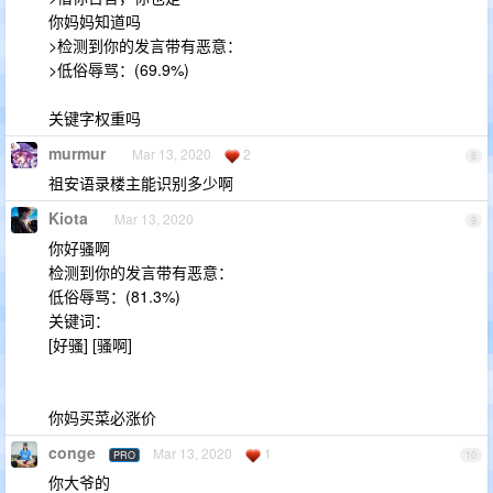
你妈妈知道吗
>检测到你的发言带有恶意：
>低俗辱骂：(69.9%)
关键字权重吗
murmur
Mar 13, 2020
2
8
祖安语录楼主能识别多少啊
Kiota
Mar 13, 2020
9
你好骚啊
检测到你的发言带有恶意：
低俗辱骂：(81.3%)
关键词：
[好骚] [骚啊]
你妈买菜必涨价
conge
Mar 13, 2020
1
PRO
10
你大爷的