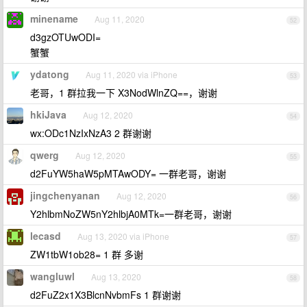
minename
Aug 11, 2020
52
d3gzOTUwODI=
蟹蟹
ydatong
Aug 11, 2020 via iPhone
53
老哥，1 群拉我一下 X3NodWlnZQ==，谢谢
hkiJava
Aug 12, 2020
54
wx:ODc1NzIxNzA3 2 群谢谢
qwerg
Aug 12, 2020
55
d2FuYW5haW5pMTAwODY= 一群老哥，谢谢
jingchenyanan
Aug 12, 2020
56
Y2hlbmNoZW5nY2hlbjA0MTk=一群老哥，谢谢
lecasd
Aug 13, 2020 via iPhone
57
ZW1tbW1ob28= 1 群 多谢
wangluwl
Aug 13, 2020
58
d2FuZ2x1X3BlcnNvbmFs 1 群谢谢