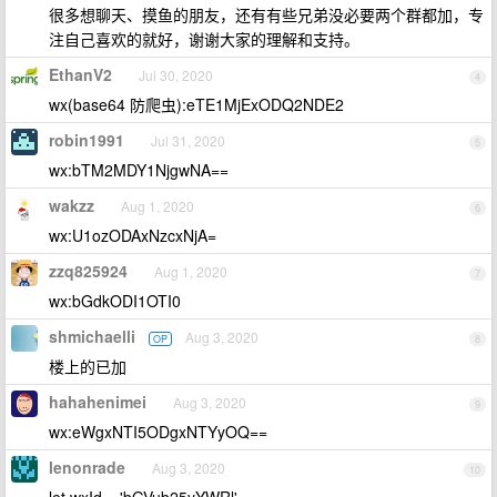
很多想聊天、摸鱼的朋友，还有有些兄弟没必要两个群都加，专
注自己喜欢的就好，谢谢大家的理解和支持。
EthanV2
Jul 30, 2020
4
wx(base64 防爬虫):eTE1MjExODQ2NDE2
robin1991
Jul 31, 2020
5
wx:bTM2MDY1NjgwNA==
wakzz
Aug 1, 2020
6
wx:U1ozODAxNzcxNjA=
zzq825924
Aug 1, 2020
7
wx:bGdkODI1OTI0
shmichaelli
Aug 3, 2020
OP
8
楼上的已加
hahahenimei
Aug 3, 2020
9
wx:eWgxNTI5ODgxNTYyOQ==
lenonrade
Aug 3, 2020
10