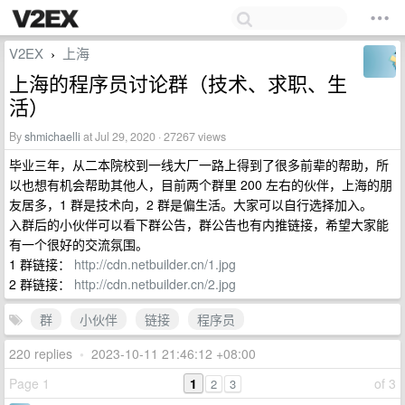
V2EX
上海
›
上海的程序员讨论群（技术、求职、生
活）
By
shmichaelli
at Jul 29, 2020 · 27267 views
毕业三年，从二本院校到一线大厂一路上得到了很多前辈的帮助，所
以也想有机会帮助其他人，目前两个群里 200 左右的伙伴，上海的朋
友居多，1 群是技术向，2 群是偏生活。大家可以自行选择加入。
入群后的小伙伴可以看下群公告，群公告也有内推链接，希望大家能
有一个很好的交流氛围。
1 群链接：
http://cdn.netbuilder.cn/1.jpg
2 群链接：
http://cdn.netbuilder.cn/2.jpg
群
小伙伴
链接
程序员
220 replies
•
2023-10-11 21:46:12 +08:00
Page 1
1
of 3
2
3