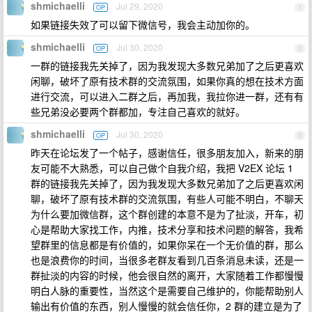
shmichaelli
Jul 29, 2020
OP
1
如果链接失效了可以留下微信号，我会主动加你的。
shmichaelli
Jul 30, 2020
OP
2
一群的链接我先关掉了，因为我发现大多数兄弟加了之后更喜欢
闲聊，破坏了原有技术群的交流氛围，如果你真的想在技术方面
进行交流，可以进入二群之后，再加我，我拉你进一群，还有有
些兄弟没必要两个群都加，专注自己喜欢的就好。
shmichaelli
Jul 30, 2020
OP
3
昨天在论坛发了一个帖子，感谢信任，很多朋友加入，新来的朋
友可能不大熟悉，可以自己做个自我介绍，我把 V2EX 论坛 1
群的链接我先关掉了，因为我发现大多数兄弟加了之后更喜欢闲
聊，破坏了原有技术群的交流氛围，有些人可能不明白，不聊天
为什么要加微信群，这个群创建的本意不是为了扯淡，开车，初
心是帮助大家找工作，内推，技术分享和技术问题的解答，我希
望群里的信息都是有价值的，如果你呆在一个无价值的群，那么
也是浪费你的时间，当很多老群友看到几百条消息未读，还是一
群扯淡的内容的时候，他会很自然的离开，大家随着工作都慢慢
明白人脉的重要性，当然这个是需要自己维护的，你能帮助别人
输出有价值的东西，别人慢慢的就会信任你，2 群的建立是为了