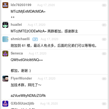
ldx78203199
Aug 17, 2020
80
MTc2MjE4MDA0MDA=
++
huailei
Aug 17, 2020
81
MTc2MTE2ODEwNzA= 两群都加，感谢群主
shmichaelli
Aug 17, 2020
OP
82
刚加到 61 楼，最近人有点多，后面的兄弟们可以等等哈。
Seneca
Aug 17, 2020
83
QW5vdGhlcl85NQ==
都加，谢谢 :)
FlyerWonder
Aug 17, 2020
84
加技术群，拜托了～
a2VueW8yNDMzZGRk
GXbSUtze2j8b
Aug 18, 2020
85