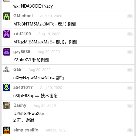
wx: NDA3ODE1Nzcy
GMichael
Aug 19, 2020
92
MTc3NTM5Mzk0MTc= 都加,谢谢
xdd2100
Aug 19, 2020
93
MTgzMjE3MzcxMzE= 都加，谢谢
gzy8535
Aug 20, 2020
94
Z3pleXVf 都加谢谢
GGi
Aug 20, 2020
95
cXEyNzgwMzcwNTc= 都行
a5401017
Aug 20, 2020
96
c3ljaF93ag== 技术谢谢
Dashy
Aug 20, 2020
97
U2h5S2Fwb2s=
2 群，谢谢
simplesslife
Aug 20, 2020
98