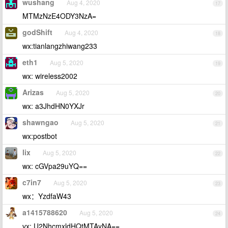
wushang
Aug 4, 2020
17
MTMzNzE4ODY3NzA=
godShift
Aug 4, 2020
18
wx:tianlangzhiwang233
eth1
Aug 5, 2020
19
wx: wireless2002
Arizas
Aug 5, 2020
20
wx: a3JhdHN0YXJr
shawngao
Aug 5, 2020
21
wx:postbot
lix
Aug 5, 2020
22
wx: cGVpa29uYQ==
c7in7
Aug 5, 2020
23
wx：YzdfaW43
a1415788620
Aug 5, 2020
24
vx: U2NhcmxldHQtMTAyNA==