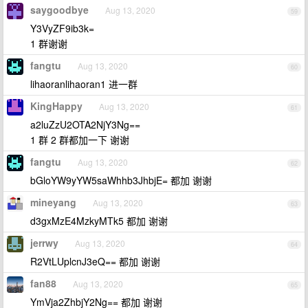
saygoodbye
Aug 13, 2020
59
Y3VyZF9ib3k=
1 群谢谢
fangtu
Aug 13, 2020
60
lihaoranlihaoran1 进一群
KingHappy
Aug 13, 2020
61
a2luZzU2OTA2NjY3Ng==
1 群 2 群都加一下 谢谢
fangtu
Aug 13, 2020
62
bGloYW9yYW5saWhhb3JhbjE= 都加 谢谢
mineyang
Aug 13, 2020
63
d3gxMzE4MzkyMTk5 都加 谢谢
jerrwy
Aug 13, 2020
64
R2VtLUplcnJ3eQ== 都加 谢谢
fan88
Aug 13, 2020
65
YmVja2ZhbjY2Ng== 都加 谢谢