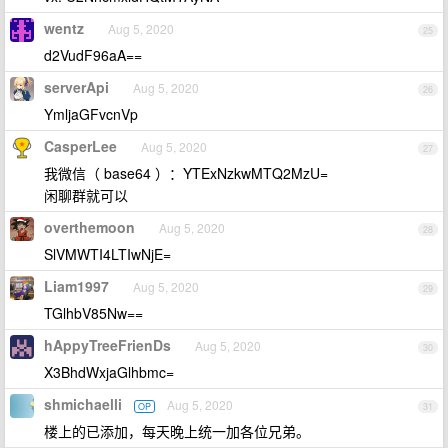
wentz
Aug 5, 2020
25
d2VudF96aA==
serverApi
Aug 5, 2020
26
YmljaGFvcnVp
CasperLee
Aug 5, 2020
27
我微信（ base64 ）：YTExNzkwMTQ2MzU=
闲聊群就可以
overthemoon
Aug 5, 2020
28
SlVMWTI4LTIwNjE=
Liam1997
Aug 5, 2020
29
TGlhbV85Nw==
hAppyTreeFrienDs
Aug 5, 2020
30
X3BhdWxjaGlhbmc=
shmichaelli
Aug 5, 2020
OP
31
楼上的已添加，每天晚上统一加各位兄弟。