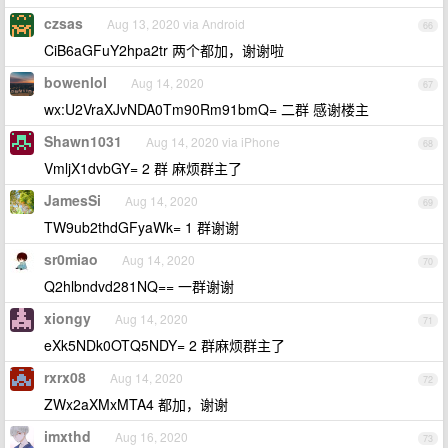
czsas
Aug 13, 2020 via Android
66
CiB6aGFuY2hpa2tr 两个都加，谢谢啦
bowenlol
Aug 14, 2020
67
wx:U2VraXJvNDA0Tm90Rm91bmQ= 二群 感谢楼主
Shawn1031
Aug 14, 2020 via iPhone
68
VmljX1dvbGY= 2 群 麻烦群主了
JamesSi
Aug 14, 2020
69
TW9ub2thdGFyaWk= 1 群谢谢
sr0miao
Aug 14, 2020
70
Q2hlbndvd281NQ== 一群谢谢
xiongy
Aug 14, 2020
71
eXk5NDk0OTQ5NDY= 2 群麻烦群主了
rxrx08
Aug 14, 2020
72
ZWx2aXMxMTA4 都加，谢谢
imxthd
Aug 16, 2020
73