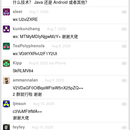
什么技术？ Java 还是 Android 或者其他？
sleet
Aug 7, 2020
40
wx:U2xlZXRE
kunkunzhang
Aug 7, 2020
41
wx: MTMyMDIyNjgwMzY= 谢谢大佬
TeaPolyphenols
Aug 8, 2020
42
wx:VG9tYXRvU2F1Y2Ut
Kipp
Aug 8, 2020 via iPhone
43
SkRLMV84
ammannalan
Aug 9, 2020
44
V2VDaGF0OiBqaWFtaW5nX25pZQ==
2 群就行啦 谢谢
ljmsun
Aug 10, 2020
45
c3VuMF9fMA==
谢谢大佬
feyfey
Aug 10, 2020
46