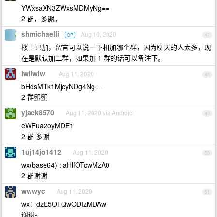
YWxsaXN3ZWxsMDMyNg==
2 群，多谢。
shmichaelli
Aug 10, 2020
OP
47
楼上已加，留言可以说一下相加哪个群，因为聊天的人太多，现
在是默认加二群，如果加 1 群的话可以备注下。
lwllwlwl
Aug 11, 2020
48
bHdsMTk1MjcyNDg4Ng==
2 群蟹蟹
yjack8570
Aug 11, 2020 via Android
49
eWFua2oyMDE1
2 群 多谢
1uj14jo1412
Aug 11, 2020
50
wx(base64) : aHlfOTcwMzA0
2 群谢谢
wwwyc
Aug 11, 2020
51
wx：dzE5OTQwODIzMDAw
谢谢~