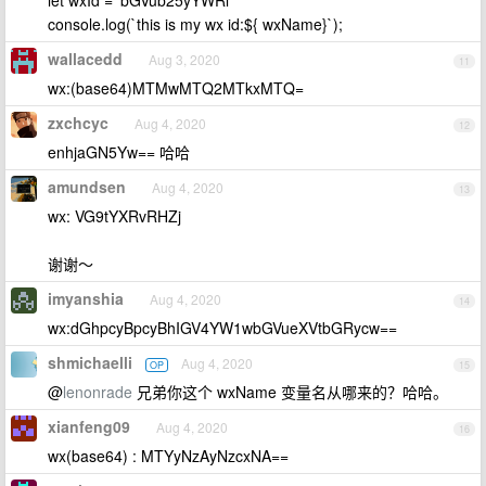
let wxId = 'bGVub25yYWRl'
console.log(`this is my wx id:${ wxName}`);
wallacedd
Aug 3, 2020
11
wx:(base64)MTMwMTQ2MTkxMTQ=
zxchcyc
Aug 4, 2020
12
enhjaGN5Yw== 哈哈
amundsen
Aug 4, 2020
13
wx: VG9tYXRvRHZj
谢谢～
imyanshia
Aug 4, 2020
14
wx:dGhpcyBpcyBhIGV4YW1wbGVueXVtbGRycw==
shmichaelli
Aug 4, 2020
OP
15
@
lenonrade
兄弟你这个 wxName 变量名从哪来的？哈哈。
xianfeng09
Aug 4, 2020
16
wx(base64) : MTYyNzAyNzcxNA==