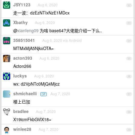
JSY1123
Aug 6, 2020
32
走一波：dzEzNTIxNzE1MDcx
Xbathy
Aug 6, 2020
33
@
xianfeng09
为啥 base64?大佬能介绍一下么..
358515041
Aug 6, 2020 via Android
34
MTMxMjA5NjkxOTA=
acton393
Aug 6, 2020
35
Acton266
luckys
Aug 6, 2020
36
wx: d2VpNTc0MjQ4Mjcz
shmichaelli
Aug 7, 2020
OP
37
楼上已加
bradlee
Aug 7, 2020
38
X19icmFkbGVlX18=
winlee28
Aug 7, 2020
39