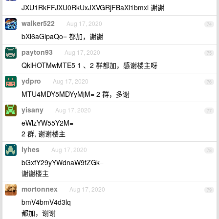
JXU1RkFFJXU0RkUxJXVGRjFBaXl1bmxl 谢谢
walker522
Aug 17, 2020
74
bXl6aGlpaQo= 都加，谢谢
payton93
Aug 17, 2020
75
QklHOTMwMTE5 1 、2 群都加，感谢楼主呀
ydpro
Aug 17, 2020
76
MTU4MDY5MDYyMjM= 2 群，多谢
yisany
Aug 17, 2020
77
eWlzYW55Y2M=
2 群, 谢谢楼主
lyhes
Aug 17, 2020
78
bGxfY29yYWdnaW9fZGk=
谢谢楼主
mortonnex
Aug 17, 2020
79
bmV4bmV4d3lq
都加，谢谢