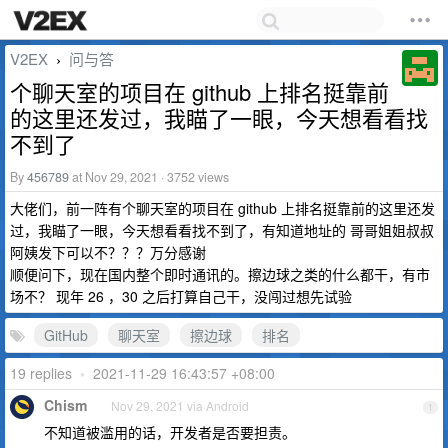
V2EX
问与答
›
个聊天室的项目在 github 上排名挺靠前
的这里还发过，我瞄了一眼，今天想看看找
不到了
By
456789
at Nov 29, 2021 · 3752 views
大佬们，前一阵有个聊天室的项目在 github 上排名挺靠前的这里还发
过，我瞄了一眼，今天想看看找不到了，有知道地址的 哥哥姐姐叔叔
阿姨发下可以不？？？万分感谢
顺便问下，现在国内整个即时通讯的。擦边球之类的什么都干，有市
场不？ 现年 26 ，30 之后打算自己干，没闯过想先试验
GitHub
聊天室
擦边球
排名
19 replies
•
2021-11-29 16:43:57 +08:00
Chism
Nov 29, 2021 via Android
1
不知道被滥用的话，开发者是否要担责。