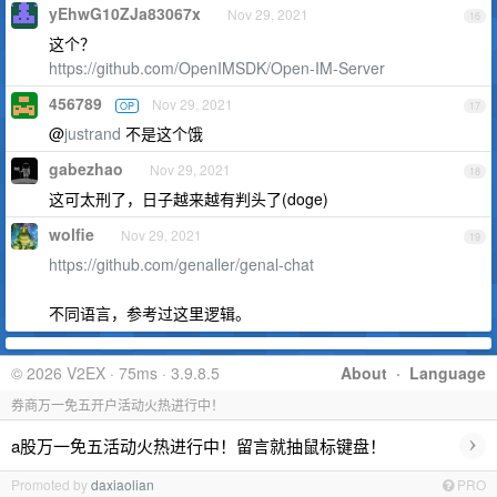
yEhwG10ZJa83067x
Nov 29, 2021
16
这个？
https://github.com/OpenIMSDK/Open-IM-Server
456789
Nov 29, 2021
OP
17
@
justrand
不是这个饿
gabezhao
Nov 29, 2021
18
这可太刑了，日子越来越有判头了(doge)
wolfie
Nov 29, 2021
19
https://github.com/genaller/genal-chat
不同语言，参考过这里逻辑。
© 2026 V2EX · 75ms · 3.9.8.5
About
·
Language
券商万一免五开户活动火热进行中！
›
a股万一免五活动火热进行中！留言就抽鼠标键盘！
Promoted by
daxiaolian
PRO