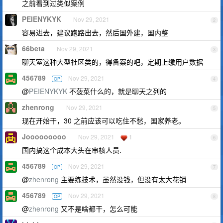
之前看到过类似案例
PEIENYKYK
Nov 29, 2021
2
容易进去，建议跑路出去，然后国外建，国内整
66beta
Nov 29, 2021
3
聊天室这种大型社区类的，得备案的吧，定期上缴用户数据
456789
Nov 29, 2021
OP
4
@
PEIENYKYK
不菠菜什么的，就是聊天之列的
zhenrong
Nov 29, 2021
5
现在开始干，30 之前应该可以吃住不愁，国家养老。
Jooooooooo
Nov 29, 2021
1
6
国内搞这个成本大头在审核人员.
456789
Nov 29, 2021
OP
7
@
zhenrong
主要练技术，虽然没钱，但没有太大花销
456789
Nov 29, 2021
OP
8
@
zhenrong
又不是啥都干，怎么可能