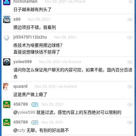
hichinaman
Nov 29, 2021 via iPhone
9
日子越来越有判头了
x86
Nov 29, 2021
10
擦边项目不错，我看刑
jr55475f112iz2tu
Nov 29, 2021
11
练技术为啥要用擦边球练？
直接说想赚快钱不就得了
yolee599
Nov 29, 2021 via Android
12
请问你怎么保证用户聊天的内容可控，如果不能，国内百分百进
去
quzard
Nov 29, 2021 via Android
13
这是黑产做上瘾了
456789
Nov 29, 2021
OP
14
@
yolee599
就是过滤，感觉内容上的东西绝对可以限制的
456789
Nov 29, 2021
OP
15
@
czfy
无聊，有别的好出路不