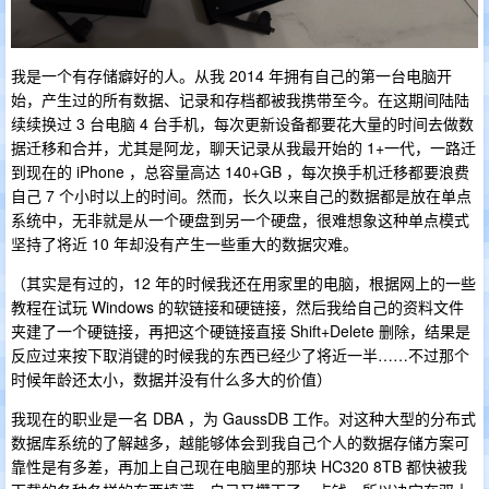
我是一个有存储癖好的人。从我 2014 年拥有自己的第一台电脑开
始，产生过的所有数据、记录和存档都被我携带至今。在这期间陆陆
续续换过 3 台电脑 4 台手机，每次更新设备都要花大量的时间去做数
据迁移和合并，尤其是阿龙，聊天记录从我最开始的 1+一代，一路迁
到现在的 iPhone ，总容量高达 140+GB ，每次换手机迁移都要浪费
自己 7 个小时以上的时间。然而，长久以来自己的数据都是放在单点
系统中，无非就是从一个硬盘到另一个硬盘，很难想象这种单点模式
坚持了将近 10 年却没有产生一些重大的数据灾难。
（其实是有过的，12 年的时候我还在用家里的电脑，根据网上的一些
教程在试玩 Windows 的软链接和硬链接，然后我给自己的资料文件
夹建了一个硬链接，再把这个硬链接直接 Shift+Delete 删除，结果是
反应过来按下取消键的时候我的东西已经少了将近一半……不过那个
时候年龄还太小，数据并没有什么多大的价值）
我现在的职业是一名 DBA ，为 GaussDB 工作。对这种大型的分布式
数据库系统的了解越多，越能够体会到我自己个人的数据存储方案可
靠性是有多差，再加上自己现在电脑里的那块 HC320 8TB 都快被我