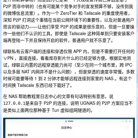
P2P 而非中转的（也有可能某个竞争对手的宣发预算不够，没传到我
的微博信息流里）。作为一个 ZeroTier 和 Tailscale 的重度使用者，
深知 P2P 打洞这个事情在当前公网环境下的重要性，以及对普通用户
而言的驱动力——让他们享受 P2P 的成果是很乐意的，但是一旦要操
作一些他们不认识的工具，即使是 Tailscale 这种简单到只要安装客户
端再登陆一下并且保持开启的软件，普通用户就不乐意了。
绿联私有云客户端的连接和穿透仅限 APP 内，但是不需要打开任何的
∨PN ，直接连接，看看库存影片什么的已经足够方便。根据实地测
试，绿联云内置的远程穿透能力尚可（至少在同一个城市里，跨 IPC
以及多层 NAT 内网并不是什么问题），但是穿透的速度非常慢。多数
时候可能要等待 1 到 2 分钟才能够远程连接到家里的 NAS 。有这个
时间换 Tailscale 东西已经下载好了。
在 NAS 帮助教程里日志中心的文章有句话特别有意思，说
是来自于 P2P 的连接，说明 UGNAS 的 P2P 方案应当不
127.0.0.1
是类似上面两位那种基于 Tun 虚拟组网隧道的。