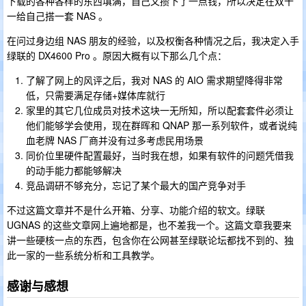
下载的各种各样的东西填满，自己又攒下了一点钱，所以决定在双十
一给自己搭一套 NAS 。
在问过身边组 NAS 朋友的经验，以及权衡各种情况之后，我决定入手
绿联的 DX4600 Pro 。原因大概有以下那么几个点：
了解了网上的风评之后，我对 NAS 的 AIO 需求期望降得非常
低，只需要满足存储+媒体库就行
家里的其它几位成员对技术这块一无所知，所以配套套件必须让
他们能够学会使用，现在群晖和 QNAP 那一系列软件，或者说纯
血老牌 NAS 厂商并没有过多考虑民用场景
同价位里硬件配置最好，当时我在想，如果有软件的问题凭借我
的动手能力都能够解决
竞品调研不够充分，忘记了某个最大的国产竞争对手
不过这篇文章并不是什么开箱、分享、功能介绍的软文。绿联
UGNAS 的这些文章网上遍地都是，也不差我一个。这篇文章我要来
讲一些硬核一点的东西，包含你在公网甚至绿联论坛都找不到的、独
此一家的一些系统分析和工具教学。
感谢与感想