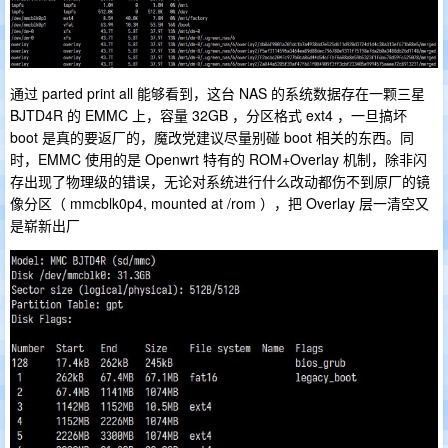
通过 parted print all 能够看到，这台 NAS 的系统数据存在一颗三星
BJTD4R 的 EMMC 上，容量 32GB ，分区格式 ext4 ，一旦搞坏
boot 是真的要返厂的，魔改党建议尽量别碰 boot 相关的东西。同
时，EMMC 使用的是 Openwrt 特有的 ROM+Overlay 机制，除非闪
存出现了物理级的错误，无论对系统进行什么改动都伤不到原厂的镜
像分区（ mmcblk0p4, mounted at /rom ），把 Overlay 层一清空又
是崭新出厂