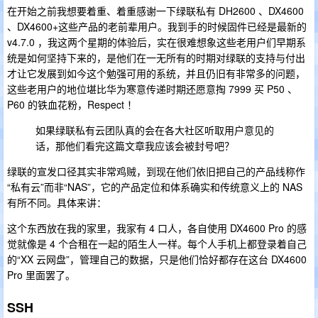
在开始之前我想要着重、着重感谢一下绿联私有 DH2600 、DX4600
、DX4600+这些产品的老前辈用户。我到手的时候固件已经是最新的
v4.7.0 ，我这两个星期的体验后，实在很难想象这些老用户们早期系
统是如何坚持下来的，是他们在一无所有的时期对绿联的支持与付出
才让它发展到如今这个勉强可用的系统，并且仍旧有非常多的问题，
这些老用户的地位堪比华为寒意传递时期还愿意掏 7999 买 P50 、
P60 的铁血花粉，Respect ！
如果绿联私有云团队真的会在各大社区听取用户意见的
话，那他们看完这篇文章我应该会被封号吧？
绿联的宣发口径其实非常鸡贼，到现在他们依旧把自己的产品线称作
“私有云”而非“NAS”，它的产品定位和体系确实和传统意义上的 NAS
有所不同。具体来讲：
这个东西放在我的家里，我家有 4 口人，各自使用 DX4600 Pro 的感
觉就像是 4 个合租在一起的陌生人一样。每个人手机上都登录着自己
的“XX 云网盘”，管理自己的数据，只是他们恰好都存在这台 DX4600
Pro 里面罢了。
SSH