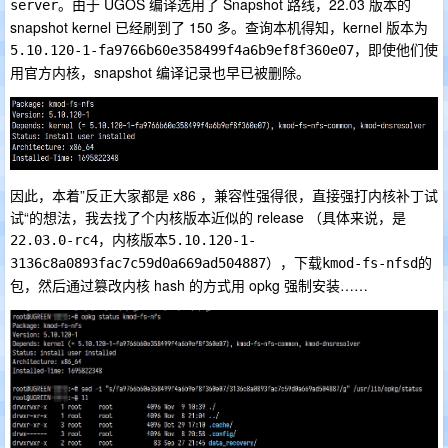
。由于 UGOS 编译选用了 Snapshot 路线，22.03 版本的
server
snapshot kernel 已经刷到了 150 多。查询本机得知，kernel 版本为
，即使他们使
5.10.120-1-fa9766b60e358499f4a6b9ef8f360e07
用官方内核，snapshot 编译记录也早已被删除。
因此，本着”反正大家都是 x86 ，兼容性强得很，直接强打内核补丁试
试“的想法，我去找了个内核版本近似的 release （具体来说，是
，内核版本
22.03.0-rc4
5.10.120-1-
），下载
的
3136c8a0893fac7c59d0a669ad504887
kmod-fs-nfsd
包，然后通过篡改内核 hash 的方式用 opkg 强制安装……