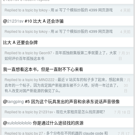
Replied to a topic by tokoy
用 ai 写了个模拟炒股的 4399 网页游戏
4 天前
›
@
21231sv
#10 比大 A 还会诈骗
Replied to a topic by tokoy
用 ai 写了个模拟炒股的 4399 网页游戏
4 天前
›
比大 A 还要会杂牌
Replied to a topic by Geon97
百年孤独剧集版第二季就要上了，大家
7 月 31
›
日
如何评价百年孤独这本书
我一直想看这本书，但是一直耐不下心来看
Replied to a topic by MIND222
最近 V 站买车的帖子多了起来，想起来我
7 月
›
30
去年的一个帖子，因为肯定国产新能源车被不少人喷，好奇一年过去了，
日
有人改变对国产新能源的偏见了么。
@
tangping
#5 因为这个玩具发出的声音和余承东说话声音很像
Replied to a topic by 21231sv
现在大家租房是怎么找房源呢？
7 月 18 日
›
@
xulolololololo
你是通过什么途径找的房源
Replied to a topic by 27
多个分布在不同机器的 claude code 和
7 月 17
›