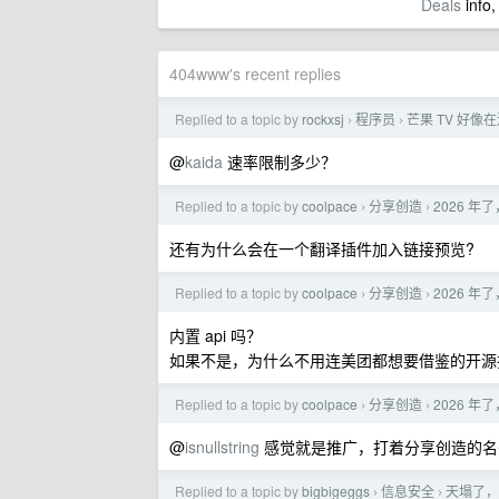
Deals
info,
404www's recent replies
Replied to a topic by
rockxsj
程序员
芒果 TV 好像在送
›
›
@
kaida
速率限制多少？
Replied to a topic by
coolpace
分享创造
2026 
›
›
还有为什么会在一个翻译插件加入链接预览?
Replied to a topic by
coolpace
分享创造
2026 
›
›
内置 api 吗？
如果不是，为什么不用连美团都想要借鉴的开源插件呢
Replied to a topic by
coolpace
分享创造
2026 
›
›
@
isnullstring
感觉就是推广，打着分享创造的名
Replied to a topic by
bigbigeggs
信息安全
天塌了，
›
›