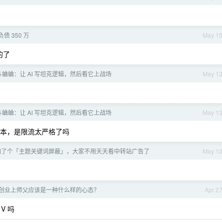
债 350 万
May 1
的了
蛐蛐：让 AI 写坦克逻辑，然后看它上战场
May 1
蛐蛐：让 AI 写坦克逻辑，然后看它上战场
May 1
新版本，是限流太严格了吗
X 加了个「主题关键词屏蔽」，大家不用天天看中转站广告了
May 1
创业上师父应该是一种什么样的心态？
Apr 2
V 吗