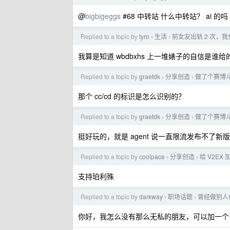
@
bigbigeggs
#68 中转站 什么中转站？ ai 的吗
Replied to a topic by
tyro
生活
前女友出轨 2 次，我负
›
›
我算是知道 wbdbxhs 上一堆婊子的自信是谁给
Replied to a topic by
graetdk
分享创造
做了个赛博斗
›
›
那个 cc/cd 的标识是怎么识别的？
Replied to a topic by
graetdk
分享创造
做了个赛博斗
›
›
挺好玩的，就是 agent 说一直限流发布不了
Replied to a topic by
coolpace
分享创造
给 V2E
›
›
支持珀利殊
Replied to a topic by
darkway
职场话题
曾经做别人
›
›
你好，我怎么没有那么无私的朋友，可以加一个 