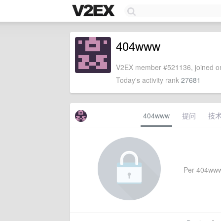
404www
V2EX member #521136, joined on
Today's activity rank
27681
404www
提问
技
Per 404www's