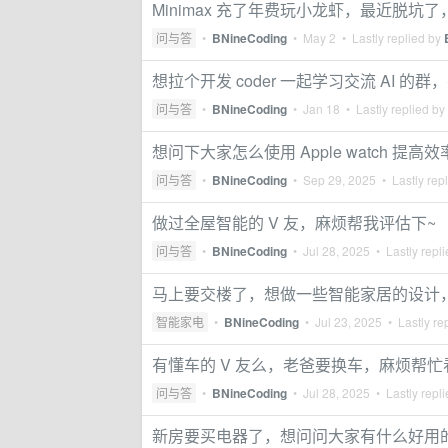
Minimax 充了年费玩小龙虾，最近脱坑了，
问与答
•
BNineCoding
•
May 2
• Lastly replied by
想拉个开发 coder 一起学习交流 AI 的
问与答
•
BNineCoding
•
Jan 18
• Lastly replied by
想问下大家怎么使用 Apple watch 提高
问与答
•
BNineCoding
•
Sep 29, 2025
• Lastly rep
做过全屋智能的 V 友，麻烦帮我评估下~
问与答
•
BNineCoding
•
Jul 28, 2025
• Lastly repl
马上要交楼了，想做一些智能家居的设计
智能家电
•
BNineCoding
•
Jul 23, 2025
• Lastly re
有懂车的 V 友么，老爸要换车，麻烦帮忙
问与答
•
BNineCoding
•
Jul 28, 2025
• Lastly repl
新房要买电器了，想问问大家有什么好用