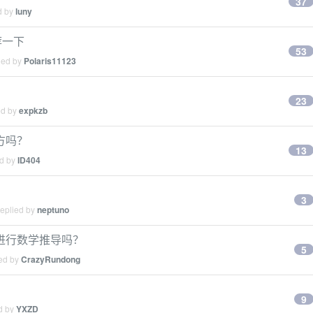
37
d by
luny
荐一下
53
ied by
Polaris11123
23
ed by
expkzb
方吗？
13
ed by
ID404
3
replied by
neptuno
进行数学推导吗？
5
ied by
CrazyRundong
9
ed by
YXZD