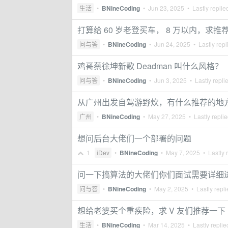
生活
•
BNineCoding
•
Jun 23, 2025
• Lastly replie
打算给 60 岁老登买车， 8 万以内，求推
问与答
•
BNineCoding
•
Jun 24, 2025
• Lastly repl
鸡哥蔡徐坤新歌 Deadman 叫什么风格？
问与答
•
BNineCoding
•
Jun 3, 2025
• Lastly repli
从广州出发自驾游野炊，有什么推荐的地
广州
•
BNineCoding
•
May 27, 2025
• Lastly repli
想问后台大佬们一个部署的问题
1
iDev
•
BNineCoding
•
May 7, 2025
• Lastly 
问一下搞算法的大佬们你们面试需要详细
问与答
•
BNineCoding
•
May 2, 2025
• Lastly repl
想给老婆买个重疾险，求 V 友们推荐一下
生活
•
BNineCoding
•
Mar 14, 2025
• Lastly repli