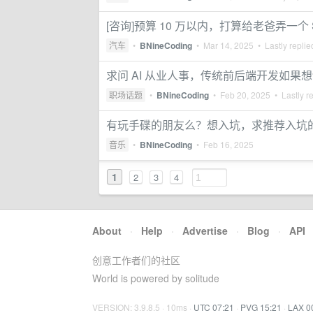
[咨询]预算 10 万以内，打算给老爸弄一个 
汽车
•
BNineCoding
•
Mar 14, 2025
• Lastly repli
求问 AI 从业人事，传统前后端开发如果想
职场话题
•
BNineCoding
•
Feb 20, 2025
• Lastly r
有玩手碟的朋友么？想入坑，求推荐入坑
音乐
•
BNineCoding
•
Feb 16, 2025
1
2
3
4
About
·
Help
·
Advertise
·
Blog
·
API
创意工作者们的社区
World is powered by solitude
VERSION: 3.9.8.5 · 10ms ·
UTC 07:21
·
PVG 15:21
·
LAX 0