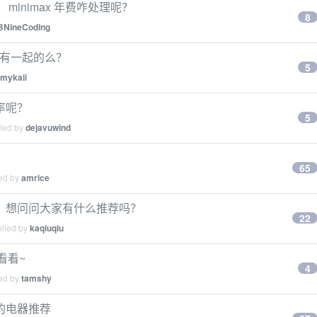
 minimax 年费咋处理呢？
8
BNineCoding
群，有一起的么？
5
mykaii
效率呢？
5
lied by
dejavuwind
65
ied by
amrice
，想问问大家有什么推荐吗？
22
plied by
kaqiuqiu
看看~
4
ied by
tamshy
的电器推荐