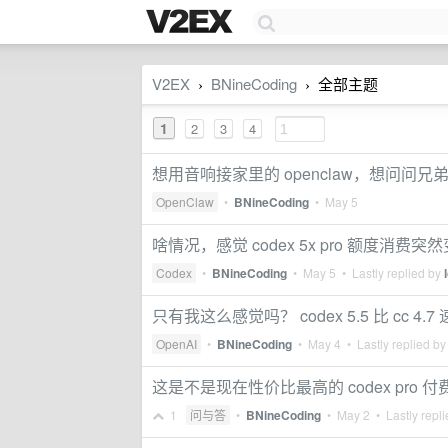
V2EX
BNineCoding
全部主题
›
›
1
2
3
4
想用音响接家里的 openclaw，想问问
OpenClaw
•
BNineCoding
•
May 5
啥情况，感觉 codex 5x pro 额度消费突
Codex
•
BNineCoding
•
May 5
• Lastly replied by
只有我这么感觉吗？ codex 5.5 比 cc 4.7
OpenAI
•
BNineCoding
•
May 4
• Lastly replied b
这是不是现在性价比最高的 codex pro 
1
问与答
•
BNineCoding
•
May 2
• Lastly repl