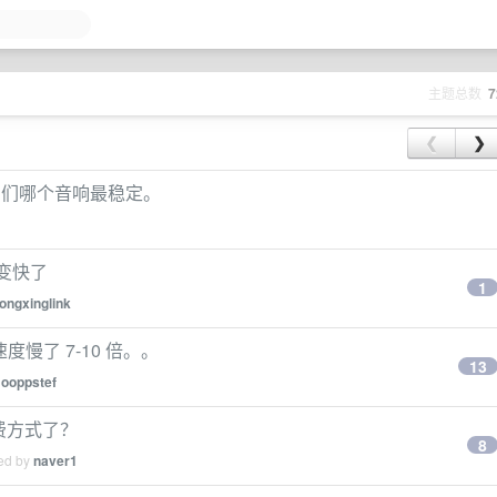
主题总数
7
❮
❯
兄弟们哪个音响最稳定。
然变快了
1
longxinglink
 速度慢了 7-10 倍。。
13
y
ooppstef
付费方式了？
8
ied by
naver1