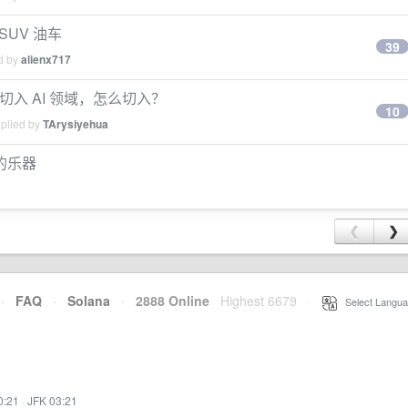
SUV 油车
39
ed by
alienx717
切入 AI 领域，怎么切入？
10
eplied by
TArysiyehua
的乐器
❮
❯
·
FAQ
·
Solana
·
2888 Online
Highest 6679
·
Select Langua
0:21
·
JFK 03:21