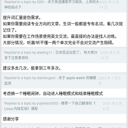
Replied to a topic by 5261
关于英语播客学习相关，上岸的大
2025 年 5 月
›
14 日
神给指点下
提升词汇量是伪需求。
如果你需要阅读专业方向的文章，生词一般都是专有名词，看几次就
记住了。
如果你需要在工作场景使用英文交流，最直接的办法是找人对练。
大部分情况，听漏/听不懂一两个单次完全不会对交流产生阻碍。
Replied to a topic by alading11
日本签证出签了， 有大佬分
2025 年 5 月
›
14 日
享下注意事项吗
建议多去几次，能拿到三年多次。
Replied to a topic by diantongren
关于 apple watch 的睡眠
2024 年 7 月 6
›
日
监测
考虑搞一个睡眠闹钟，自动进入睡眠模式和结束睡眠模式
Replied to a topic by yujiehan2002
推荐一下自己翻译的《
2024 年 5 月
›
6 日
Linux 内核实验》课程
感谢分享