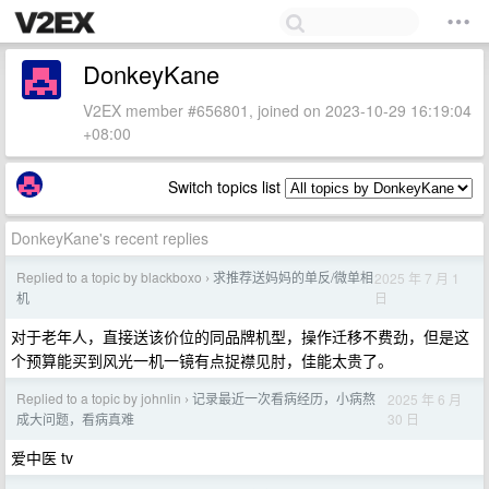
DonkeyKane
V2EX member #656801, joined on 2023-10-29 16:19:04
+08:00
Switch topics list
DonkeyKane's recent replies
Replied to a topic by blackboxo
求推荐送妈妈的单反/微单相
2025 年 7 月 1
›
日
机
对于老年人，直接送该价位的同品牌机型，操作迁移不费劲，但是这
个预算能买到风光一机一镜有点捉襟见肘，佳能太贵了。
Replied to a topic by johnlin
记录最近一次看病经历，小病熬
2025 年 6 月
›
30 日
成大问题，看病真难
爱中医 tv