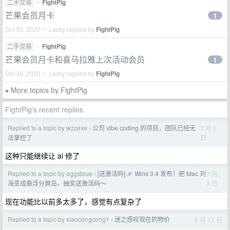
二手交易
•
FightPig
芒果会员月卡
1
Oct 30, 2020 • Lastly replied by
FightPig
二手交易
•
FightPig
芒果会员月卡和喜马拉雅上次活动会员
1
Oct 30, 2020 • Lastly replied by
FightPig
More topics by FightPig
»
FightPig's recent replies
Replied to a topic by wzzexe
公司 vibe coding 的项目，团队已经无
7 月 3
›
日
法掌控了
这种只能继续让 ai 修了
Replied to a topic by eggsblue
[送激活码] 🎉 Wins 3.4 发布！把 Mac 刘
7 月
›
3 日
海变成悬浮分屏岛，抽奖送激活码～
现在功能比以前多太多了，感觉有点复杂了
Replied to a topic by xiaocongcong1
迷之感叹现在的物价
6 月 11 日
›