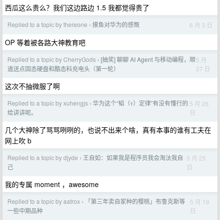
西瓜这么贵么？我们这边路边 1.5 我都觉得贵了
Replied to a topic by thereone
摸鱼对华为的感慨
6 月 3 日
›
OP 等着被各路大神教育吧
Replied to a topic by CherryGods
[抽奖] 聊聊 AI Agent 与移动编程，顺
5 月
›
27 日
道送点固态硬盘和酷态科充电头（第一轮）
这次不抽微服了啊
Replied to a topic by xuhengjs
华为这个“韬（τ）定律”有没有懂行的
5 月 26
›
日
给讲讲呢。
几个大神除了骂骂咧咧的，也说不出来个啥，真有本事的谁有工夫在
网上吹 b
Replied to a topic by djyde
王自如：如果我是程序员我会淘汰我自
5 月 25
›
日
己
我的专属 moment ，awesome
Replied to a topic by aatrox
「第三年卖自家种的樱桃」布鲁克斯等
5 月 19
›
日
一些中期品种