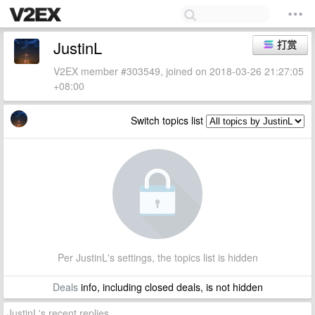
JustinL
打赏
V2EX member #303549, joined on 2018-03-26 21:27:05
+08:00
Switch topics list
Per JustinL's settings, the topics list is hidden
Deals
info, including closed deals, is not hidden
JustinL's recent replies