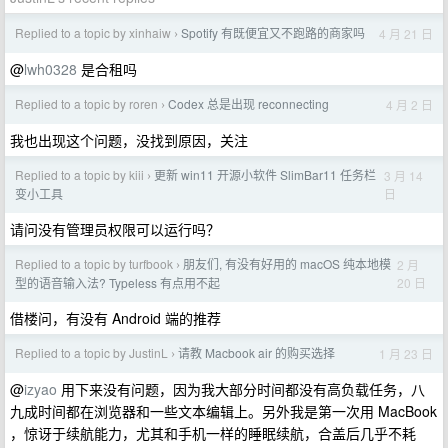
Replied to a topic by xinhaiw
Spotify 有既便宜又不跑路的商家吗
4 月 21 日
›
@
lwh0328
是合租吗
Replied to a topic by roren
Codex 总是出现 reconnecting
4 月 2 日
›
我也出现这个问题，没找到原因，关注
Replied to a topic by kiii
更新 win11 开源小软件 SlimBar11 任务栏
3 月 14
›
日
变小工具
请问没有管理员权限可以运行吗？
Replied to a topic by turfbook
朋友们, 有没有好用的 macOS 纯本地模
2 月
›
20 日
型的语音输入法? Typeless 有点用不起
借楼问，有没有 Android 端的推荐
Replied to a topic by JustinL
请教 Macbook air 的购买选择
1 月 23 日
›
@
izyao
用下来没有问题，因为我大部分时间都没有高负载任务，八
九成时间都在浏览器和一些文本编辑上。另外我是第一次用 MacBook
，惊讶于续航能力，尤其和手机一样的睡眠续航，合盖后几乎不耗