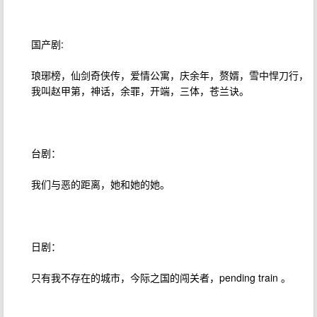
国产剧:
琅琊榜，仙剑奇侠传，爱情公寓，庆余年，赘婿，雪中悍刀行，
我叫赵甲第，神话，余罪，开端，三体，苍兰诀。
台剧：
我们与恶的距离，她和她的她。
日剧：
只有我不存在的城市，今际之国的闯关者，pending train 。