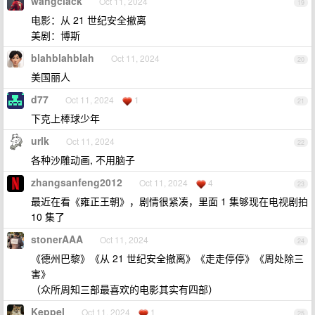
wangclack
Oct 11, 2024
19
电影：从 21 世纪安全撤离
美剧：博斯
blahblahblah
Oct 11, 2024
20
美国丽人
d77
Oct 11, 2024
1
21
下克上棒球少年
urlk
Oct 11, 2024
22
各种沙雕动画, 不用脑子
zhangsanfeng2012
Oct 11, 2024
4
23
最近在看《雍正王朝》，剧情很紧凑，里面 1 集够现在电视剧拍
10 集了
stonerAAA
Oct 11, 2024
24
《德州巴黎》《从 21 世纪安全撤离》《走走停停》《周处除三
害》
（众所周知三部最喜欢的电影其实有四部）
Keppel
Oct 11, 2024
1
25