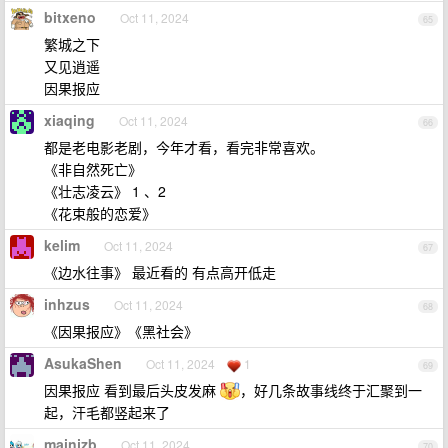
bitxeno
Oct 11, 2024
65
繁城之下
又见逍遥
因果报应
xiaqing
Oct 11, 2024
66
都是老电影老剧，今年才看，看完非常喜欢。
《非自然死亡》
《壮志凌云》 1 、2
《花束般的恋爱》
kelim
Oct 11, 2024
67
《边水往事》 最近看的 有点高开低走
inhzus
Oct 11, 2024
68
《因果报应》《黑社会》
AsukaShen
Oct 11, 2024
1
69
因果报应 看到最后头皮发麻
，好几条故事线终于汇聚到一
起，汗毛都竖起来了
mainjzb
Oct 11, 2024
70