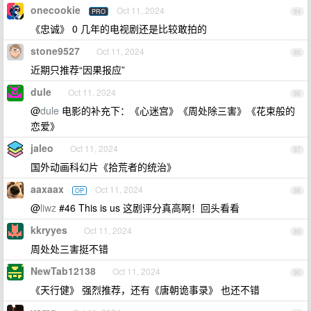
onecookie
Oct 11, 2024
PRO
84
《忠诚》 0 几年的电视剧还是比较敢拍的
stone9527
Oct 11, 2024
85
近期只推荐“因果报应”
dule
Oct 11, 2024
86
@
dule
电影的补充下：《心迷宫》《周处除三害》《花束般的
恋爱》
jaleo
Oct 11, 2024
87
国外动画科幻片《拾荒者的统治》
aaxaax
Oct 11, 2024
OP
88
@
liwz
#46 This is us 这剧评分真高啊！回头看看
kkryyes
Oct 11, 2024
89
周处处三害挺不错
NewTab12138
Oct 11, 2024
90
《天行健》 强烈推荐，还有《唐朝诡事录》 也还不错