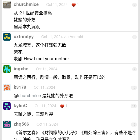
churchmice
Oct 11, 2024
1
7
从 21 世纪安全撤离
姥姥的外甥
里斯本丸沉没
cxtrinityy
Oct 11, 2024 via Android
8
九龙城寨，这个打戏强无敌
繁花
老剧 How I met your mother
ingxhe
Oct 11, 2024
9
唐诡之西行，剧情一般，取景，动作还是可以的
k3179
Oct 11, 2024
10
@
churchmice
是姥姥的外孙吧
kylinC
Oct 11, 2024
1
11
无耻之徒，三观炸裂
zhq566
Oct 11, 2024
12
《首尔之春》《财阀家的小儿子》《周处除三害》，有些不是今
年上映的，我只是今年才看到