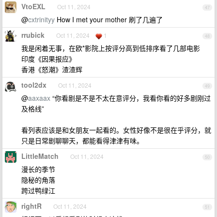
VtoEXL
Oct 11, 2024
47
@
cxtrinityy
How I met your mother 刷了几遍了
rrubick
Oct 11, 2024
1
48
我是闲着无事，在欧*影院上按评分高到低排序看了几部电影
印度《因果报应》
香港《怒潮》渣渣辉
tool2dx
Oct 11, 2024
49
@
aaxaax
“你看剧是不是不太在意评分，我看你看的好多剧刚过
及格线”
看列表应该是和女朋友一起看的。女性好像不是很在乎评分，就
只是日常剧聊聊天，都能看得津津有味。
LittleMatch
Oct 11, 2024
50
漫长的季节
隐秘的角落
跨过鸭绿江
rightR
Oct 11, 2024
51