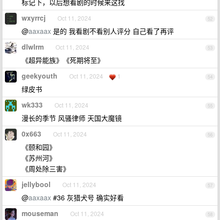
标记下，以后想看剧的时候来这找
wxyrrcj
Oct 11, 2024
52
@
aaxaax
是的 我看剧不看别人评分 自己看了再评
dlwlrm
Oct 11, 2024
53
《超异能族》《死期将至》
geekyouth
Oct 11, 2024
1
54
绿皮书
wk333
Oct 11, 2024
55
漫长的季节 风骚律师 天国大魔镜
0x663
Oct 11, 2024
56
《颐和园》
《苏州河》
《周处除三害》
jellybool
Oct 11, 2024
57
@
aaxaax
#36 灰猎犬号 确实好看
mouseman
Oct 11, 2024
58