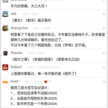
平凡的荣耀，大江大河 1
x86
Oct 11, 2024
2
《重生》《默杀》最近看的
zhangolve
Oct 11, 2024
3
特意看了下我自己豆瓣的标记，今年着实没看啥片子，好多都是
那种几分钟讲解的，看完也标记了。
不过今年看了几个韩国电影，比如《梦境》还不错。
Yasuke
Oct 11, 2024
4
《首尔之春》《幸福的国家》《里斯本丸沉没》
Kidlet7
Oct 11, 2024 via iPhone
5
上面推的都看过，唯一有印象的是《她死了》
haah
Oct 11, 2024
62
6
推荐三部大型写实纪录片：
1 、坚持动态清零不动摇(2022)
2 、全面放开限购和生育(2023)
3 、股市终究是一个传奇(2024)