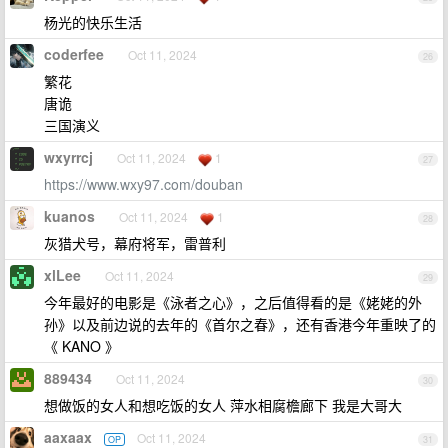
杨光的快乐生活
coderfee
Oct 11, 2024
26
繁花
唐诡
三国演义
wxyrrcj
Oct 11, 2024
1
27
https://www.wxy97.com/douban
kuanos
Oct 11, 2024
1
28
灰猎犬号，幕府将军，雷普利
xlLee
Oct 11, 2024
29
今年最好的电影是《泳者之心》，之后值得看的是《姥姥的外
孙》以及前边说的去年的《首尔之春》，还有香港今年重映了的
《 KANO 》
889434
Oct 11, 2024
30
想做饭的女人和想吃饭的女人 萍水相腐檐廊下 我是大哥大
aaxaax
Oct 11, 2024
OP
31