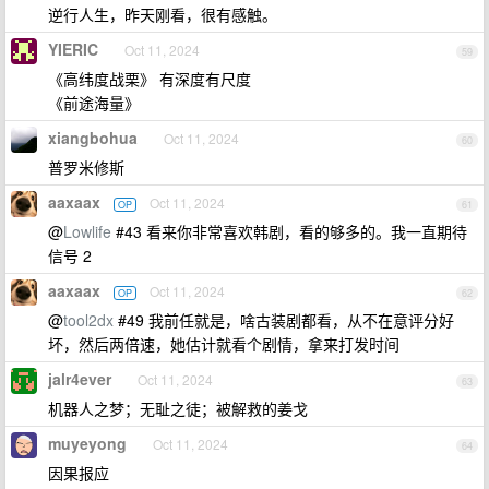
逆行人生，昨天刚看，很有感触。
YIERIC
Oct 11, 2024
59
《高纬度战栗》 有深度有尺度
《前途海量》
xiangbohua
Oct 11, 2024
60
普罗米修斯
aaxaax
Oct 11, 2024
OP
61
@
Lowlife
#43 看来你非常喜欢韩剧，看的够多的。我一直期待
信号 2
aaxaax
Oct 11, 2024
OP
62
@
tool2dx
#49 我前任就是，啥古装剧都看，从不在意评分好
坏，然后两倍速，她估计就看个剧情，拿来打发时间
jalr4ever
Oct 11, 2024
63
机器人之梦；无耻之徒；被解救的姜戈
muyeyong
Oct 11, 2024
64
因果报应