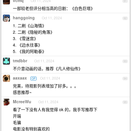
vcmq
Oct 11, 2024
91
一部较老但评分相当高的日剧：《白色巨塔》
hanggoing
Oct 11, 2024
92
1. 二刷《山海情》
2. 二刷《隐秘的角落》
3. 《雪迷宫》
4. 《边水往事》
5. 《我的阿勒泰》
tmdbbr
Oct 11, 2024
93
不介意动画的话，推荐《凡人修仙传》
aaxaax
Oct 11, 2024
OP
94
完美，待观影列表增加了好多。。。
感恩推荐~
McreeWu
Oct 11, 2024
95
看了一下没有人有我觉得 ok 的，我手写推荐下
开端
毛骗
电影没有特别喜欢的