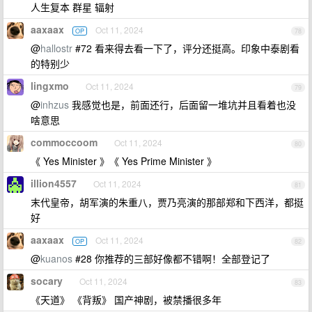
人生复本 群星 辐射
aaxaax
Oct 11, 2024
OP
78
@
hallostr
#72 看来得去看一下了，评分还挺高。印象中泰剧看
的特别少
lingxmo
Oct 11, 2024
79
@
inhzus
我感觉也是，前面还行，后面留一堆坑并且看着也没
啥意思
commoccoom
Oct 11, 2024
80
《 Yes Minister 》《 Yes Prime Minister 》
illion4557
Oct 11, 2024
81
末代皇帝，胡军演的朱重八，贾乃亮演的那部郑和下西洋，都挺
好
aaxaax
Oct 11, 2024
OP
82
@
kuanos
#28 你推荐的三部好像都不错啊！全部登记了
socary
Oct 11, 2024
83
《天道》 《背叛》 国产神剧，被禁播很多年