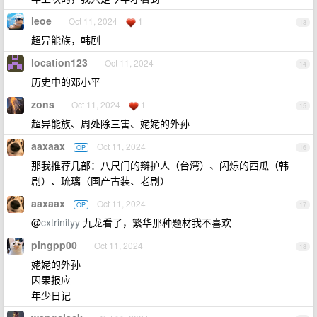
leoe
Oct 11, 2024
1
13
超异能族，韩剧
location123
Oct 11, 2024
14
历史中的邓小平
zons
Oct 11, 2024
1
15
超异能族、周处除三害、姥姥的外孙
aaxaax
Oct 11, 2024
OP
16
那我推荐几部：八尺门的辩护人（台湾）、闪烁的西瓜（韩
剧）、琉璃（国产古装、老剧）
aaxaax
Oct 11, 2024
OP
17
@
cxtrinityy
九龙看了，繁华那种题材我不喜欢
pingpp00
Oct 11, 2024
18
姥姥的外孙
因果报应
年少日记