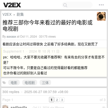
V2EX
剧集
›
推荐三部你今年来看过的最好的电影或
电视剧
By
aaxaax
at Oct 11, 2024 · 33175 views
看剧应该会让时间过得很快 之前看了好多经典剧，现在又剧荒了
Supplement 1 · 2024 年 10 月 11 日
ps：哈哈哈，大家不要光收藏不推荐啊！有来有去的分享才有意思不
是？
可以不限今年，只要是自己看过的觉得最好看的都能推荐
也许你看过的刚好别人没看过
电影
电视剧
三体
300 replies
•
2025-06-27 08:37:59 +08:00
Page 1
1
of 3
2
3
sadfasdfa
Oct 11, 2024 via iPhone
1