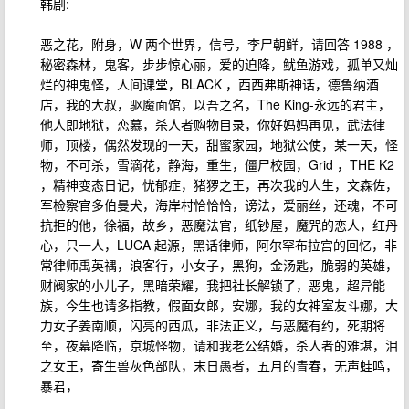
韩剧:
恶之花，附身，W 两个世界，信号，李尸朝鲜，请回答 1988 ，
秘密森林，鬼客，步步惊心丽，爱的迫降，鱿鱼游戏，孤单又灿
烂的神鬼怪，人间课堂，BLACK ，西西弗斯神话，德鲁纳酒
店，我的大叔，驱魔面馆，以吾之名，The King-永远的君主，
他人即地狱，恋慕，杀人者购物目录，你好妈妈再见，武法律
师，顶楼，偶然发现的一天，甜蜜家园，地狱公使，某一天，怪
物，不可杀，雪滴花，静海，重生，僵尸校园，Grid ，THE K2
，精神变态日记，忧郁症，猪猡之王，再次我的人生，文森佐，
军检察官多伯曼犬，海岸村恰恰恰，谤法，爱丽丝，还魂，不可
抗拒的他，徐福，故乡，恶魔法官，纸钞屋，魔咒的恋人，红丹
心，只一人，LUCA 起源，黑话律师，阿尔罕布拉宫的回忆，非
常律师禹英禑，浪客行，小女子，黑狗，金汤匙，脆弱的英雄，
财阀家的小儿子，黑暗荣耀，我把社长解锁了，恶鬼，超异能
族，今生也请多指教，假面女郎，安娜，我的女神室友斗娜，大
力女子姜南顺，闪亮的西瓜，非法正义，与恶魔有约，死期将
至，夜幕降临，京城怪物，请和我老公结婚，杀人者的难堪，泪
之女王，寄生兽灰色部队，末日愚者，五月的青春，无声蛙鸣，
暴君，