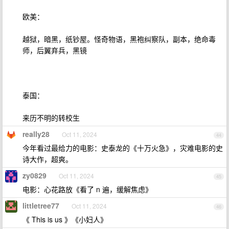
欧美：
越狱，暗黑，纸钞屋。怪奇物语，黑袍纠察队，副本，绝命毒
师，后翼弃兵，黑镜
泰国：
来历不明的转校生
really28
Oct 11, 2024
44
今年看过最给力的电影：史泰龙的《十万火急》，灾难电影的史
诗大作，超爽。
zy0829
Oct 11, 2024
45
电影：心花路放《看了 n 遍，缓解焦虑》
littletree77
Oct 11, 2024
46
《 This is us 》《小妇人》