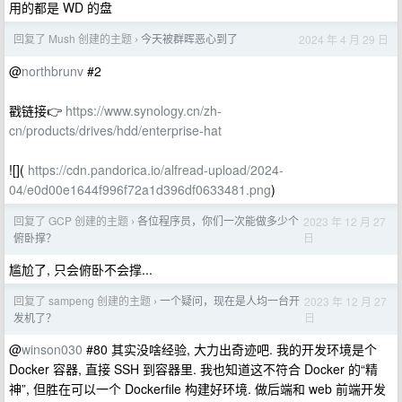
用的都是 WD 的盘
回复了 Mush 创建的主题
今天被群晖恶心到了
2024 年 4 月 29 日
›
@
northbrunv
#2
戳链接👉
https://www.synology.cn/zh-
cn/products/drives/hdd/enterprise-hat
![](
https://cdn.pandorica.io/alfread-upload/2024-
04/e0d00e1644f996f72a1d396df0633481.png
)
回复了 GCP 创建的主题
各位程序员，你们一次能做多少个
2023 年 12 月 27
›
日
俯卧撑？
尴尬了, 只会俯卧不会撑...
回复了 sampeng 创建的主题
一个疑问，现在是人均一台开
2023 年 12 月 27
›
日
发机了？
@
winson030
#80 其实没啥经验, 大力出奇迹吧. 我的开发环境是个
Docker 容器, 直接 SSH 到容器里. 我也知道这不符合 Docker 的“精
神”, 但胜在可以一个 Dockerfile 构建好环境. 做后端和 web 前端开发