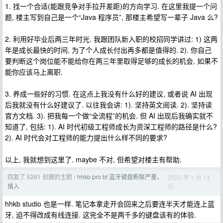
1. 找一个合适(能跟竞争对手拉开差距)的方向学习. 在这里我提一个问
题, 楼主写到自己是一个“Java 程序员”, 那楼主希望写一辈子 Java 么?
2. 利用好毕业后两三年时光. 我跟团队新入职的校招同学讲过: 1) 这两
年是成长最快的时间, 为了个人成长付出再多都是值得的. 2). 你自己
要判断这个岗位能不能给你在两三年里取得足够的成长的机会, 如果不
能你应该马上离职.
3. 养成一些好的习惯. 在这点上我没有什么好的建议, 或者说 AI 出现
后我就没有什么好建议了. 以往我会讲: 1). 坚持英文阅读. 2). 坚持读
官方文档. 3). 把我每一个做“全流程”的机会. 但 AI 出现后我确实就不
知道了, 包括: 1). AI 时代初级工程师成长为资深工程师的路径是什么?
2). AI 时代会对工程师的能力提出什么样不同的要求?
以上, 我就想到这里了. maybe 不对, 但希望对楼主有帮助.
回复了 5261 创建的主题
hhkb pro bt 蓝牙键盘断联严重，
2025 年 1 月 14
›
日
慎入
hhkb studio 也是一样. 笔记本拿走开会回来之后要连半天才能连上蓝
牙, 迫不得改成有线连接. 这完全不是两千多的键盘该有的体验.