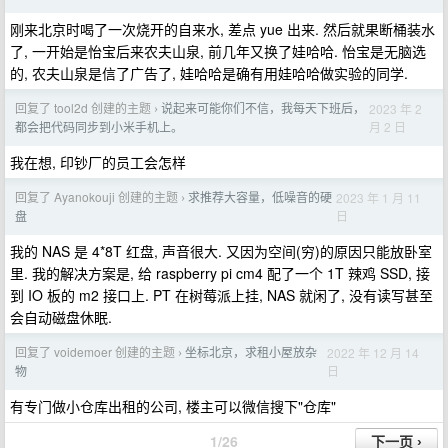
刚来北京时喝了一次烧开的自来水, 差点 yue 出来. 然后就果断桶装水
了, 一开始是怡宝后来农夫山泉, 前几年又换了娃哈哈. 怡宝是无脑选
的, 农夫山泉是信了广告了, 娃哈哈是确有用娃哈哈做实验的同学.
回复了 tool2d 创建的主题
说起来可能你们不信，我每天下班后，
2023 年 2
›
月 2 日
都会把代码同步到小米手机上。
我在想, 印钞厂的员工会怎样
回复了 Ayanokouji 创建的主题
求推荐大容量，低噪音的硬
2023 年 1 月 11
›
日
盘
我的 NAS 是 4*8T 红盘, 声音很大. 又因为空间(穷)的原因只能放卧室
里. 我的解决方案是, 给 raspberry pi cm4 配了一个 1T 辣鸡 SSD, 接
到 IO 板的 m2 接口上. PT 在树莓派上挂, NAS 就闲了, 没有读写甚至
会自动磁盘休眠.
回复了 voidemoer 创建的主题
坐标北京，求租小屋放杂
2022 年 12 月 14
›
日
物
有专门做小仓库出租的公司, 楼主可以微信搜下"仓库"
1/26