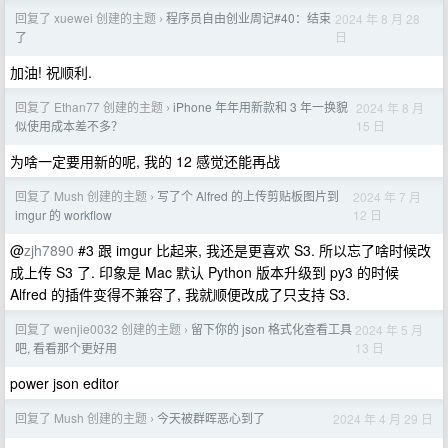
回复了 xuewei 创建的主题
程序员自由创业周记#40：结束
2024 年 8 月 28
›
日
了
加油! 祝顺利.
回复了 Ethan77 创建的主题
iPhone 年年用新款和 3 年一换貌
2024 年 8 月
›
15 日
似使用成本差不多？
为啥一定要用新的呢, 我的 12 感觉还能再战
回复了 Mush 创建的主题
写了个 Alfred 的上传剪贴板图片到
2024 年 7 月
›
12 日
imgur 的 workflow
@
zjh7890
#3 跟 imgur 比起来, 我还是更喜欢 S3. 所以忘了啥时候改
成上传 S3 了. 印象是 Mac 默认 Python 版本升级到 py3 的时候
Alfred 的插件变得不兼容了, 我就顺便改成了只支持 S3.
回复了 wenjie0032 创建的主题
留下你的 json 格式化查看工具
2024 年 5 月
›
13 日
吧, 看看那个更好用
power json editor
回复了 Mush 创建的主题
今天被群晖恶心到了
2024 年 4 月 29 日
›