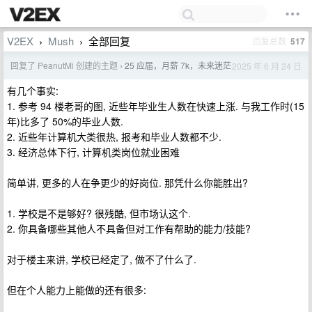
V2EX
Mush
全部回复
回复总数
517
›
›
回复了 PeanutMi 创建的主题
25 应届，月薪 7k，未来迷茫
2025 年 6 月 24 日
›
有几个事实:
1. 参考 94 楼老哥的图, 近些年毕业生人数在快速上涨. 与我工作时(15
年)比多了 50%的毕业人数.
2. 近些年计算机大类很热, 报考和毕业人数都不少.
3. 经济总体下行, 计算机类岗位就业困难
简单讲, 更多的人在争更少的好岗位. 那凭什么你能胜出?
1. 学校是不是够好? 很残酷, 但市场认这个.
2. 你具备哪些其他人不具备但对工作有帮助的能力/技能?
对于楼主来讲, 学校已经定了, 做不了什么了.
但在个人能力上能做的还有很多: