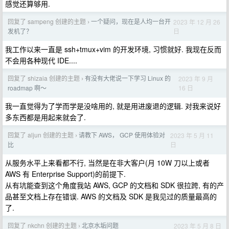
感觉还算够用.
回复了 sampeng 创建的主题
一个疑问，现在是人均一台开
2023 年 12 月 26
›
日
发机了？
我工作以来一直是 ssh+tmux+vim 的开发环境, 习惯就好. 我现在反而
不会用各种现代 IDE....
回复了 shizaia 创建的主题
有没有大佬说一下学习 Linux 的
2023 年 9 月
›
16 日
roadmap 啊～
我一直觉得为了学而学是没啥用的, 就是用进废退的逻辑. 对我来说好
多东西都是用起来就会了.
回复了 aljun 创建的主题
请教下 AWS， GCP 使用体验对
2023 年 5 月 11
›
日
比
从服务水平上来看都不行, 当然是在非大客户(月 10W 刀以上或者
AWS 有 Enterprise Support)的前提下.
从有坑能查到这个角度我站 AWS, GCP 的文档和 SDK 很拉跨, 有的产
品甚至文档上存在错误. AWS 的文档及 SDK 是我见过的质量最高的
了.
回复了 nkchn 创建的主题
北京水垢问题
2023 年 5 月 8 日
›