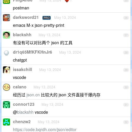
25
postman
darksword21
May 13, 2024
PRO
26
emacs M-x json-pretty-print
blackshh
May 13, 2024
27
有没有可以对比两个 json 的工具
dr1q65MfKFKHnJr6
May 13, 2024
28
chatgpt
issakchill
May 13, 2024
29
vscode
calano
May 13, 2024
30
经历过
json.cn
比较大的 json 文件直接干爆内存
connor123
May 13, 2024
31
@
blackshh
vscode
chenzw2
May 13, 2024
32
https://code.bqrdh.com/json/editor