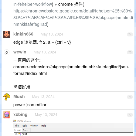
in-fehelper-workflow
) + chrome 插件(
https://chromewebstore.google.com/detail/fehelper%E5%89%
8D%E7%AB%AF%E5%8A%A9%E6%89%8B/pkgccpejnmalmdi
nmhkkfafefagiiiad
)
kinkin666
May 13, 2024
74
edge 浏览器, f12, a = {ctrl + v}
wewin
May 13, 2024
75
一直用的这个：
chrome-extension://pkgccpejnmalmdinmhkkfafefagiiiad/json-
format/index.html
简洁好用
Mush
May 13, 2024
76
power json editor
xxbing
May 13, 2024
77