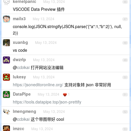
kernelpanic
May 13, 2024
46
VSCODE Data Preview 插件
mailx3
May 13, 2024
47
console.log(JSON.stringify(JSON.parse('{"a":1,"b":2}'), null,
2))
xuanbg
May 13, 2024
48
vs code
dwzrlp
May 13, 2024
49
@
ccbikai
打开网站没法编辑
lukesy
May 13, 2024
50
https://jsoneditoronline.org/
支持对象转 json 非常好用
DataPipe
May 13, 2024
1
51
https://tools.datapipe.top/json-prettify
lmengmeng
May 13, 2024
52
@
ccbikai
这个带图带好 cool
imzcc
May 13, 2024
53