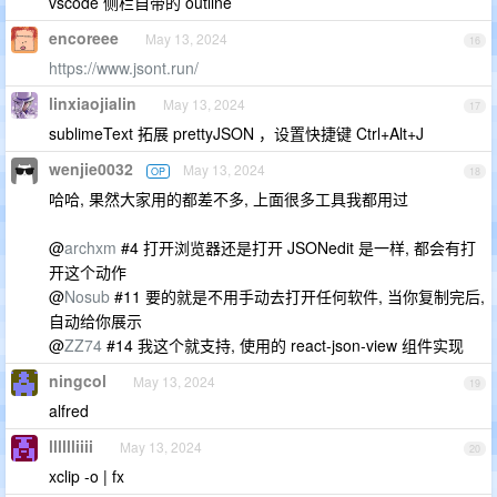
vscode 侧栏自带的 outline
encoreee
May 13, 2024
16
https://www.jsont.run/
linxiaojialin
May 13, 2024
17
sublimeText 拓展 prettyJSON ，设置快捷键 Ctrl+Alt+J
wenjie0032
May 13, 2024
OP
18
哈哈, 果然大家用的都差不多, 上面很多工具我都用过
@
archxm
#4 打开浏览器还是打开 JSONedit 是一样, 都会有打
开这个动作
@
Nosub
#11 要的就是不用手动去打开任何软件, 当你复制完后,
自动给你展示
@
ZZ74
#14 我这个就支持, 使用的 react-json-view 组件实现
ningcol
May 13, 2024
19
alfred
lllllliiii
May 13, 2024
20
xclip -o | fx