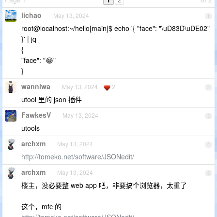
lichao
May 13, 2024
1
root@localhost:~/hello[main]$ echo '{ "face": "\uD83D\uDE02"
}' | jq
{
"face": "😂"
}
wanniwa
May 13, 2024
2
2
utool 里的 json 插件
FawkesV
May 13, 2024
3
utools
archxm
May 13, 2024
4
http://tomeko.net/software/JSONedit/
archxm
May 13, 2024
5
楼主，没必要整 web app 吧，非要搞个浏览器，太重了
这个，mfc 的