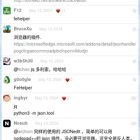
http://tomeko.net/software/JSONedit/
F12
May 13, 2024
11
6
fehelper
BruceXu
May 13, 2024
7
浏览器的插件.
https://microsoftedge.microsoft.com/addons/detail/jsonhandle/
pogcfcgaeocmmoadpbcfnponnlidodjn
w3b5h3ll
May 13, 2024
8
@
lichao
jq 多利索，哈哈哈
g0o0gle
May 13, 2024
2
9
FeHelper
ingbyr
May 13, 2024
2
10
jq
python3 -m json.tool
Nosub
May 13, 2024
11
@
archxm
同样的使用的 JSONedit ，简单的可以用
nodepad++的 json 插件，没必要开浏览器，这完全是反人类，