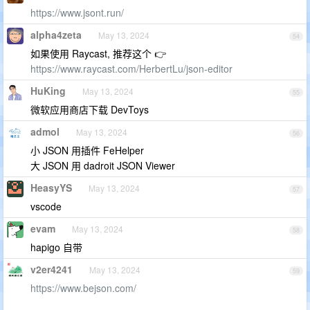
https://www.jsont.run/
alpha4zeta
May 13, 2024
54
如果使用 Raycast, 推荐这个 👉
https://www.raycast.com/HerbertLu/json-editor
HuKing
May 13, 2024
55
微软应用商店下载 DevToys
admol
May 13, 2024
56
小 JSON 用插件 FeHelper
大 JSON 用 dadroit JSON Viewer
HeasyYS
May 13, 2024
57
vscode
evam
May 13, 2024
58
hapigo 自带
v2er4241
May 13, 2024
59
https://www.bejson.com/