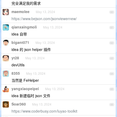
完全满足我的需求
maemolee
May 13, 2024
60
https://www.bejson.com/jsonviewernew/
qianxaingmoli
May 13, 2024
61
idea 自带
bigant071
May 13, 2024
62
idea 的 json helper 插件
yt28
May 13, 2024
63
devUtils
8355
May 13, 2024
64
当然是 FeHelper
yangxiaopeipei
May 13, 2024
65
idea 新建临时 json 文件
Soar360
May 13, 2024
66
https://www.coderbusy.com/luyao-toolkit