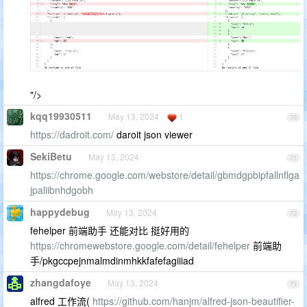
"/>
kqq19930511
May 13, 2024
1
70
https://dadroit.com/
daroit json viewer
SekiBetu
May 13, 2024
71
https://chrome.google.com/webstore/detail/gbmdgpbipfallnflga
jpaliibnhdgobh
happydebug
May 13, 2024
72
fehelper 前端助手 还能对比 挺好用的
https://chromewebstore.google.com/detail/fehelper
前端助
手/pkgccpejnmalmdinmhkkfafefagiiiad
zhangdafoye
May 13, 2024
73
alfred 工作流(
https://github.com/hanjm/alfred-json-beautifier-