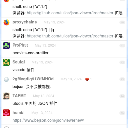
shell: echo {"a":"b"}
浏览器:
https://github.com/tulios/json-viewer/tree/master
扩展.
proxychains
May 13, 2024
40
shell: echo {"a":"b"} | jq
浏览器:
https://github.com/tulios/json-viewer/tree/master
扩展.
ProPh3t
May 13, 2024
41
neovim+coc-prettier
Seulgi
May 13, 2024
42
vscode 插件
2gMvqdiq91WfMHOd
May 13, 2024
1
43
bejson 会不会被鄙视.
TAFMT
May 13, 2024
44
utools 里面的 JSON 插件
hsmbl
May 13, 2024
45
https://www.bejson.com/jsonviewernew/