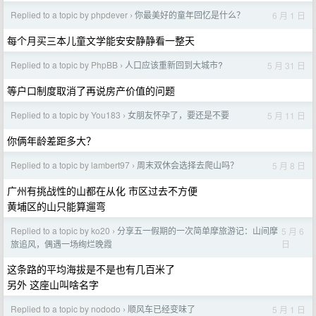
Replied to a topic by phpdever
你最美好的童年回忆是什么？
6 月 1 日
›
每个月买三本儿童文学能安安静静看一整天
Replied to a topic by PhpBB
人口应该重新回到大城市?
5 月 31 日
›
等户口制度取消了再说房产价值的问题
Replied to a topic by You183
女朋友怀孕了，要还是不要
5 月 11 日
›
你俩年龄差距多大？
Replied to a topic by lambert97
周末双休会选择去爬山吗？
5 月 8 日
›
广州有挑战性的山都在从化 市区过去不方便
黄埔区的山只能算遛弯
Replied to a topic by ko20
分享五一假期的一次简单摩旅游记：山间摩
5 月 6
›
日
旅追风，偶遇一场绚烂晚霞
这条路的平均海拔是不是也有几百米了
另外 这座山叫啥名字
Replied to a topic by nododo
顺风车已经变味了
5 月 1 日
›