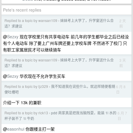
Pete's recent replies
Replied to a topic by wansan109
妹妹考上大学了，升学宴送什么合
2 天
›
前
适？求建议
@
Sezxy
现在学校里只有共享电动车 前几年的学生都毕业之后已经没
有个人电动车 除了要上广州车牌还要上学校车牌 不然进不了校门 只
有职工家属居民才可以继续骑车
Replied to a topic by wansan109
妹妹考上大学了，升学宴送什么合
3 天
›
前
适？求建议
@
Sezxy
华农现在不允许学生买车
Replied to a topic by ljz329
我不知道我在说些什么，就这样随便看随
6 月 8
›
日
便吐槽吧
介绍一下 13k 的兼职
Replied to a topic by rick13
pdd 商家真是把我当脑残耍，能装 1l 水的
6 月 7
›
日
杯子装不了 1l 牛奶
@
easonhui
你跟楼主打一架