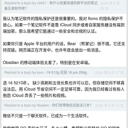
Replied to a topic by x3927
有什么轻量快速的跨平台的笔记,
2024 年 9 月
›
20 日
备忘录软件呢?
我认为笔记软件的隐私保护还是很重要的。我对 flomo 的隐私保护不
放心。如果一个笔记软件不是靠 iCloud 同步或者自家服务器没有端到
端加密，那么我希望它能通过一些安全和合规的认证。
如果你只是 Apple 平台的用户的话，Bear （熊掌记）很不错。它还支
持双链。网页端正在开发中，也许年底会放出一些消息。
Obsidian 的移动端体验太差了，特别是在安卓端。
Replied to a topic by koor
16 512g 还是 16 pro 256g
2024 年 9 月 17 日
›
选 16 521GB 。 缺少高刷和五倍长焦也许可以忍，但存储空间不够真
没法忍。用 iCloud 节省空间不一定足够可靠，因为我已经看过有些人
抱怨 iCloud 弄丢了一些照片和视频。
Replied to a topic by libasten
你们觉得微信还能活几年？
2024 年 9 月 11 日
›
微信不只是一个聊天软件，已成为一个生活软件。