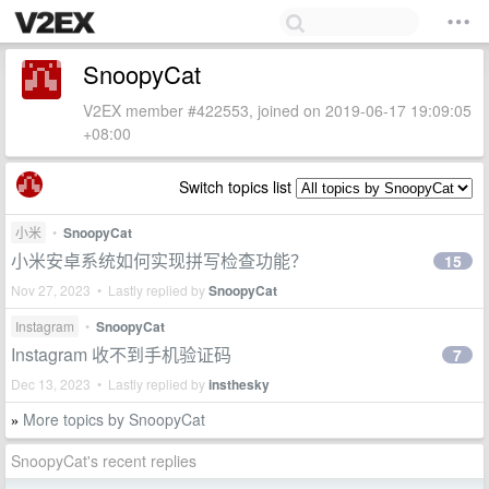
SnoopyCat
V2EX member #422553, joined on 2019-06-17 19:09:05
+08:00
Switch topics list
小米
•
SnoopyCat
小米安卓系统如何实现拼写检查功能？
15
Nov 27, 2023 • Lastly replied by
SnoopyCat
Instagram
•
SnoopyCat
Instagram 收不到手机验证码
7
Dec 13, 2023 • Lastly replied by
insthesky
More topics by SnoopyCat
»
SnoopyCat's recent replies