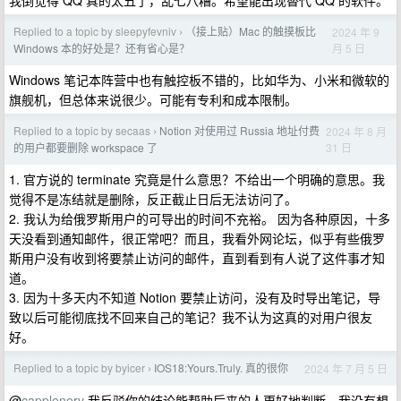
我倒觉得 QQ 真的太丑了，乱七八糟。希望能出现替代 QQ 的软件。
Replied to a topic by sleepyfevniv
（接上贴）Mac 的触摸板比
2024 年 9
›
月 5 日
Windows 本的好处是？还有省心是？
Windows 笔记本阵营中也有触控板不错的，比如华为、小米和微软的
旗舰机，但总体来说很少。可能有专利和成本限制。
Replied to a topic by secaas
Notion 对使用过 Russia 地址付费
2024 年 8 月
›
31 日
的用户都要删除 workspace 了
1. 官方说的 terminate 究竟是什么意思？不给出一个明确的意思。我
觉得不是冻结就是删除，反正截止日后无法访问了。
2. 我认为给俄罗斯用户的可导出的时间不充裕。 因为各种原因，十多
天没看到通知邮件，很正常吧？而且，我看外网论坛，似乎有些俄罗
斯用户没有收到将要禁止访问的邮件，直到看到有人说了这件事才知
道。
3. 因为十多天内不知道 Notion 要禁止访问，没有及时导出笔记，导
致以后可能彻底找不回来自己的笔记？我不认为这真的对用户很友
好。
Replied to a topic by byicer
IOS18:Yours.Truly. 真的很你
2024 年 7 月 5 日
›
@
capplenerv
我反驳你的结论能帮助后来的人更好地判断。我没有想