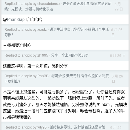
Replied to a topic by chaosdefense
峰哥亡命天涯近期微博言论时间
6 月
›
29 日
线：光模块、炒股与情绪化表达
@
PhanKiap
哈哈哈哈
Replied to a topic by xsndz
讲讲生活中自己觉得还不错的几个生活
6 月 26
›
日
习惯？
三餐都要准时吃
Replied to a topic by zl1995
分享一个上网的“冷知识”
6 月 26 日
›
还能这样啊，第一次知道，感谢分享
Replied to a topic by PhpBB
老妈炒股 天天亏钱 有什么监护人制度
6 月 26
›
日
可以制止?
不是不懂止损这些，可能是亏损多了，已经魔怔了，让你爸还有你叔
啊舅亲戚朋友这些的，一起劝说下，强制停止炒股一段时间先，或者
就是亏到痛处了，哪天才能幡然醒悟。另外照你说的买 hbm ，光模块
这些，她最近一段时间应该赚飞了才对啊，咋会亏钱啊，胆子大的牛
市都是猛猛赚的
Replied to a topic by wty95
搬砖整点零钱，选梦话西游还是冒险
6 月 25
›