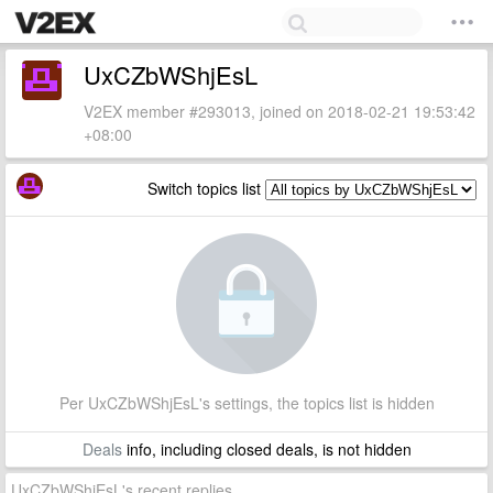
UxCZbWShjEsL
V2EX member #293013, joined on 2018-02-21 19:53:42
+08:00
Switch topics list
Per UxCZbWShjEsL's settings, the topics list is hidden
Deals
info, including closed deals, is not hidden
UxCZbWShjEsL's recent replies