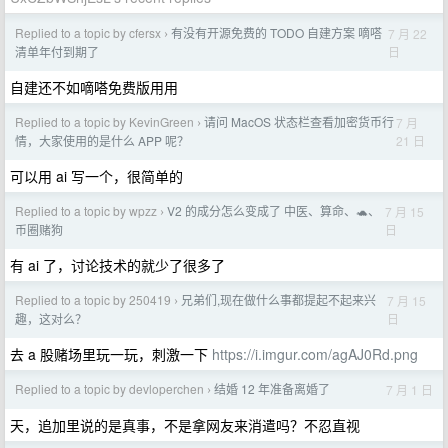
Replied to a topic by cfersx
有没有开源免费的 TODO 自建方案 嘀嗒
7 月 22
›
日
清单年付到期了
自建还不如嘀嗒免费版用用
Replied to a topic by KevinGreen
请问 MacOS 状态栏查看加密货币行
7 月
›
21 日
情，大家使用的是什么 APP 呢？
可以用 ai 写一个，很简单的
Replied to a topic by wpzz
V2 的成分怎么变成了 中医、算命、🐢、
7 月 15
›
日
币圈赌狗
有 ai 了，讨论技术的就少了很多了
Replied to a topic by 250419
兄弟们,现在做什么事都提起不起来兴
7 月 15
›
日
趣，这对么？
去 a 股赌场里玩一玩，刺激一下
https://i.imgur.com/agAJ0Rd.png
Replied to a topic by devloperchen
结婚 12 年准备离婚了
7 月 1 日
›
天，追加里说的是真事，不是拿网友来消遣吗？不忍直视