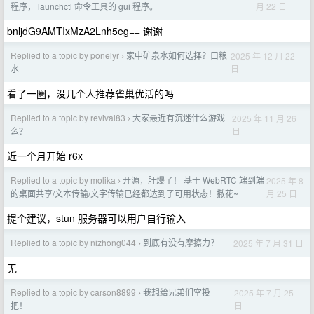
月 22 日
程序， launchctl 命令工具的 gui 程序。
bnljdG9AMTIxMzA2Lnh5eg== 谢谢
Replied to a topic by ponelyr
家中矿泉水如何选择？口粮
2025 年 12 月 22
›
日
水
看了一圈，没几个人推荐雀巢优活的吗
Replied to a topic by revival83
大家最近有沉迷什么游戏
2025 年 11 月 26
›
日
么？
近一个月开始 r6x
Replied to a topic by molika
开源，肝爆了！ 基于 WebRTC 端到端
2025 年 8
›
月 25 日
的桌面共享/文本传输/文字传输已经都达到了可用状态！撒花~
提个建议，stun 服务器可以用户自行输入
Replied to a topic by nizhong044
到底有没有摩擦力？
2025 年 7 月 31 日
›
无
Replied to a topic by carson8899
我想给兄弟们空投一
2025 年 7 月 25
›
日
把！