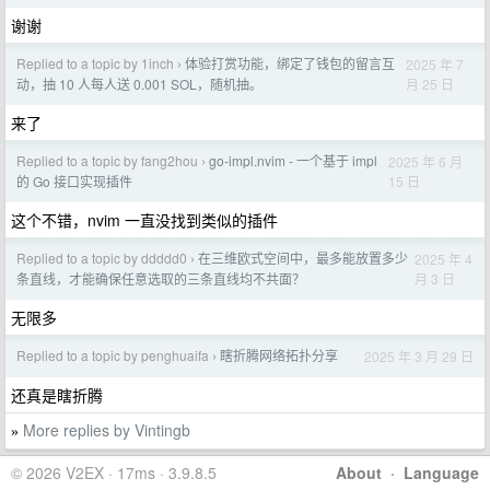
谢谢
Replied to a topic by 1inch
体验打赏功能，绑定了钱包的留言互
2025 年 7
›
月 25 日
动，抽 10 人每人送 0.001 SOL，随机抽。
来了
Replied to a topic by fang2hou
go-impl.nvim - 一个基于 impl
2025 年 6 月
›
15 日
的 Go 接口实现插件
这个不错，nvim 一直没找到类似的插件
Replied to a topic by ddddd0
在三维欧式空间中，最多能放置多少
2025 年 4
›
月 3 日
条直线，才能确保任意选取的三条直线均不共面？
无限多
Replied to a topic by penghuaifa
瞎折腾网络拓扑分享
2025 年 3 月 29 日
›
还真是瞎折腾
More replies by Vintingb
»
© 2026 V2EX · 17ms · 3.9.8.5
About
·
Language