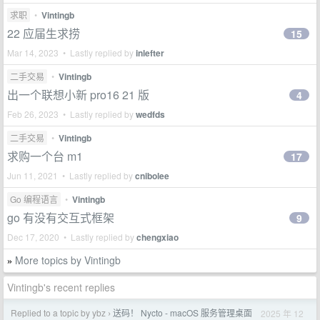
求职
•
Vintingb
22 应届生求捞
15
Mar 14, 2023 • Lastly replied by
inlefter
二手交易
•
Vintingb
出一个联想小新 pro16 21 版
4
Feb 26, 2023 • Lastly replied by
wedfds
二手交易
•
Vintingb
求购一个台 m1
17
Jun 11, 2021 • Lastly replied by
cnibolee
Go 编程语言
•
Vintingb
go 有没有交互式框架
9
Dec 17, 2020 • Lastly replied by
chengxiao
More topics by Vintingb
»
Vintingb's recent replies
Replied to a topic by ybz
送码！ Nycto - macOS 服务管理桌面
2025 年 12
›