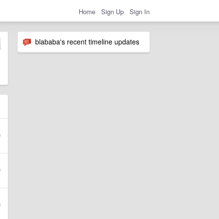
Home
Sign Up
Sign In
blababa's recent timeline updates