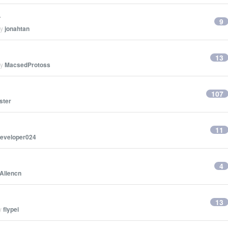
么
9
by
jonahtan
13
by
MacsedProtoss
107
ster
11
eveloper024
4
Aliencn
13
by
flypei