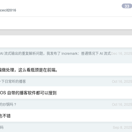
33
cecil2016
AI 流式输出的重复解析问题，我发布了 incremark：普通情况下 AI 流式
Dec 16, 202
后端做处理，这么看瓶颈是在前端。
一下日常听的播客
Oct 16, 202
者 iOS 自带的播客软件都可以搜到
荐的炒锅吗 ?
Oct 16, 202
也不错
码
Sep 8, 202