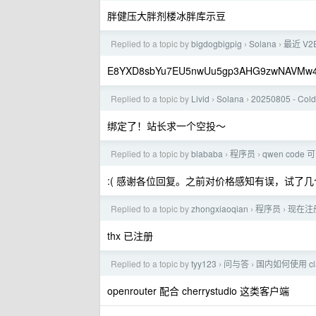
胖健压大胖剂楼冰胖库示豆
Replied to a topic by
bigdogbigpig
Solana
最近 V
›
›
E8YXD8sbYu7EU5nwUu5gp3AHG9zwNAVMw
Replied to a topic by
Livid
Solana
20250805 - Co
›
›
绑定了！站长求一个空投～
Replied to a topic by
blababa
程序员
qwen code 可
›
›
:( 感谢各位回复。之前对价格感知有误，试了
Replied to a topic by
zhongxiaoqian
程序员
现在注册
›
›
thx 已注册
Replied to a topic by
tyy123
问与答
国内如何使用 cl
›
›
openrouter 配合 cherrystudio 这类客户端