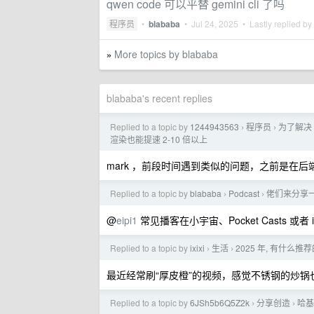
qwen code 可以平替 gemini cli 了吗
程序员
•
blababa
•
Jul 24, 2025
• Lastly replied by
More topics by blababa
»
blababa's recent replies
Replied to a topic by
1244943563
程序员
为了解决 
›
›
渲染也能提速 2-10 倍以上
mark ，前段时间遇到类似的问题，之前是在
Replied to a topic by
blababa
Podcast
佬们来分享
›
›
@
eipi1
常见播客在小宇宙、Pocket Casts 或
Replied to a topic by
ixixi
生活
2025 年, 有什么推
›
›
最近经常刷“厚皮橙”的视频，感觉不锈钢的炒锅
Replied to a topic by
6JSh5b6Q5Z2k
分享创造
哈基
›
›