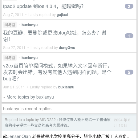
ipad2 update 到ios 4.3.4，能越狱吗？
2
Aug 7, 2011 • Lastly replied by
gujiaxi
问与答
•
buxianyu
我的豆瓣，要删除或更改blog地址，怎么办？谢
1
谢！
Sep 27, 2011 • Lastly replied by
dongGwo
问与答
•
buxianyu
v2ex首页简单提问模式，如果输入文字回车断行，
发表时会出错。有没有其他人遇到同样问题，是个
5
bug吧？
Jun 21, 2011 • Lastly replied by
buxianyu
More topics by buxianyu
»
buxianyu's recent replies
Replied to a topic by MIND222
各位过来人能不能给一个普通家
2024 年 6
›
月 13 日
庭的孩子提供一些靠谱的高考志愿建议。
@
JensenQian
老哥就是小学校里高分子，毕业小破厂被工人欺负，