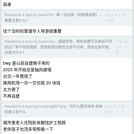
简单
Replied to a topic by kwok702
第一次出国（阿联酋迪拜），
2024 年 2 月
›
14 日
需要注意什么？
找个当时的靠谱华人导游很重要
Replied to a topic by bywenshu
超级奇怪，我的自建节点来自不同
2024 年
›
2 月 14
的云厂和不同的国家，然而经常间歇性全部不可用，然后全部可用。
日
这是为什么？
bwg 是以前自建梯子用的
2023 年开始总是抽风被墙
白交一年费用了
换用机场一月一交也就 20 块钱
太方便了
不再自建
Replied to a topic by moqiang997tang
为什么要去探亲,探亲
2024 年 2 月
›
14 日
的意义是什么
城市里老人住院卧床都找护工照顾
老伴孩子也顶多常照看一下