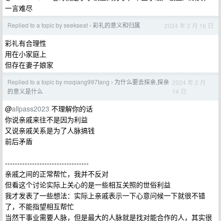
一言难尽
Replied to a topic by seekseat
彩礼的意义和归属
2024 年 2 月 16 日
›
彩礼有合理性
用在小家庭上
但存在妻子娘家
Replied to a topic by moqiang997tang
为什么要去探亲,探亲
2024 年 2 月
›
14 日
的意义是什么
@
allpass2023
不理解你的话
你说亲戚来往不是因为利益
又说亲戚关系是为了人脉搞钱
前后矛盾
----------------------------------
亲戚之间的正常帮忙，我并不反对
但看这个讨论实际上关心的是一些相互关照的世俗利益
我才发表了一些想法：实际上亲戚表示一下心意问候一下就很不错
了，不能指望相互帮忙
当然干事业需要人脉，但是最大的人脉就是找对能合作的人，其实很