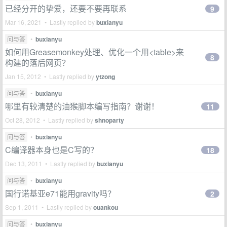
已经分开的挚爱，还要不要再联系
9
Mar 16, 2021 • Lastly replied by
buxianyu
问与答
•
buxianyu
如何用Greasemonkey处理、优化一个用<table>来
8
构建的落后网页？
Jan 15, 2012 • Lastly replied by
ytzong
问与答
•
buxianyu
哪里有较清楚的油猴脚本编写指南？谢谢！
11
Oct 28, 2012 • Lastly replied by
shnoparty
问与答
•
buxianyu
C编译器本身也是C写的？
18
Dec 13, 2011 • Lastly replied by
buxianyu
问与答
•
buxianyu
国行诺基亚e71能用gravity吗？
2
Sep 1, 2011 • Lastly replied by
ouankou
问与答
•
buxianyu