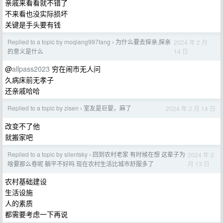
亲戚来看看就不错了
不来看也没实际损坏
关键是手头要有钱
Replied to a topic by moqiang997tang
为什么要去探亲,探亲
2024 年 2 月
›
14 日
的意义是什么
@
allpass2023
穷在闹市无人问
久病床前无孝子
还亲戚哈哈
Replied to a topic by zisen
室友是巨婴，麻了
2024 年 2 月 14 日
›
改变不了他
就搬家吧
Replied to a topic by silentsky
回到农村老家 有时候在想 这辈子为
2024 年 2
›
月 13 日
啥要那么卷呢 躺平不好吗 现在农村生活比城市舒服多了
农村基础建设
生活设施
人的素质
都需要考虑一下再说