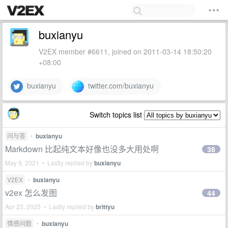
buxianyu
V2EX member #6611, joined on 2011-03-14 18:50:20
+08:00
buxianyu
twitter.com/buxianyu
Switch topics list
问与答
•
buxianyu
Markdown 比起纯文本好像也没多大用处啊
38
May 9, 2021 • Lastly replied by
buxianyu
V2EX
•
buxianyu
v2ex 怎么发图
44
Apr 23, 2025 • Lastly replied by
brittyu
情感问题
•
buxianyu