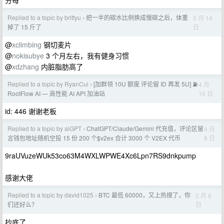
分母
Replied to a topic by brittyu
把一半的碳水比例换成慢碳之后，体重
5 月 14
›
日
掉了 15 斤了
@
xclimbing
钢切麦片
@
nokisubye
3 个月左右，我有健身习惯
@
xdzhang
内脏脂肪高了
Replied to a topic by RyanCui
[加群领 10U 额度 评论留 ID 再发 5U] ⛽
4 月
›
16 日
RootFlow AI — 高性能 AI API 加油站
id: 446 谢谢老板
Replied to a topic by aiGPT
ChatGPT/Claude/Gemini 代充值，评论区留
4 月
›
8 日
言钱包地址随机空投 15 份 200 个$v2ex 合计 3000 个 V2EX 代币
9raUVuzeWUk53co63M4WXLWPWE4Xc6Lpn7RS9dnkpump
感谢大佬
Replied to a topic by david1025
BTC 最低 60000，又上热搜了，你
2 月 6
›
日
们还好么？
抄底了