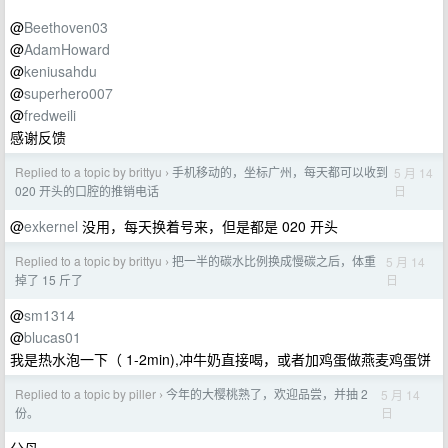
@
Beethoven03
@
AdamHoward
@
keniusahdu
@
superhero007
@
fredweili
感谢反馈
Replied to a topic by brittyu
手机移动的，坐标广州，每天都可以收到
5 月 14
›
日
020 开头的口腔的推销电话
@
exkernel
没用，每天换着号来，但是都是 020 开头
Replied to a topic by brittyu
把一半的碳水比例换成慢碳之后，体重
5 月 14
›
日
掉了 15 斤了
@
sm1314
@
blucas01
我是热水泡一下（ 1-2min),冲牛奶直接喝，或者加鸡蛋做燕麦鸡蛋饼
Replied to a topic by piller
今年的大樱桃熟了，欢迎品尝，并抽 2
5 月 14
›
日
份。