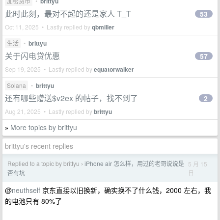
加密货币
•
brittyu
此时此刻，最对不起的还是家人 T_T
53
Oct 11, 2025 • Lastly replied by
qbmiller
生活
•
brittyu
关于闪电贷优惠
57
Sep 19, 2025 • Lastly replied by
equatorwalker
Solana
•
brittyu
还有哪些赠送$v2ex 的帖子，找不到了
2
Aug 21, 2025 • Lastly replied by
brittyu
More topics by brittyu
»
brittyu's recent replies
Replied to a topic by brittyu
iPhone air 怎么样，用过的老哥说说是
5 月 15
›
日
否有坑
@
neuthself
京东直接以旧换新，确实换不了什么钱，2000 左右，我
的电池只有 80%了