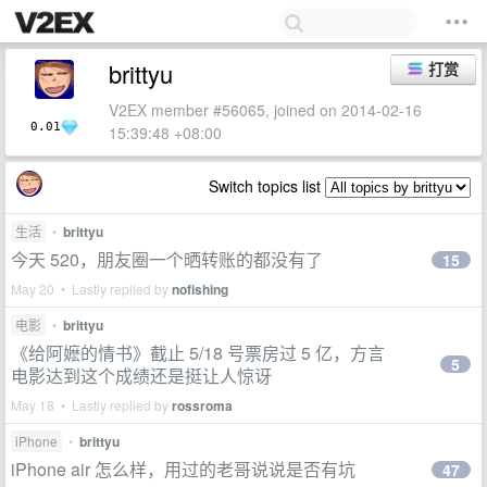
brittyu
打赏
V2EX member #56065, joined on 2014-02-16
0.01
15:39:48 +08:00
Switch topics list
生活
•
brittyu
今天 520，朋友圈一个晒转账的都没有了
15
May 20 • Lastly replied by
nofishing
电影
•
brittyu
《给阿嬷的情书》截止 5/18 号票房过 5 亿，方言
5
电影达到这个成绩还是挺让人惊讶
May 18 • Lastly replied by
rossroma
iPhone
•
brittyu
iPhone air 怎么样，用过的老哥说说是否有坑
47