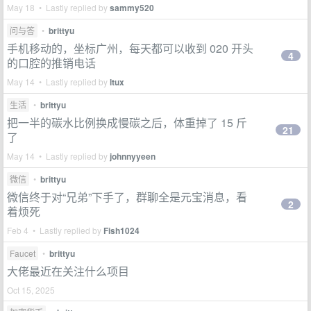
May 18 • Lastly replied by
sammy520
问与答
•
brittyu
手机移动的，坐标广州，每天都可以收到 020 开头
4
的口腔的推销电话
May 14 • Lastly replied by
ltux
生活
•
brittyu
把一半的碳水比例换成慢碳之后，体重掉了 15 斤
21
了
May 14 • Lastly replied by
johnnyyeen
微信
•
brittyu
微信终于对“兄弟”下手了，群聊全是元宝消息，看
2
着烦死
Feb 4 • Lastly replied by
Fish1024
Faucet
•
brittyu
大佬最近在关注什么项目
Oct 15, 2025