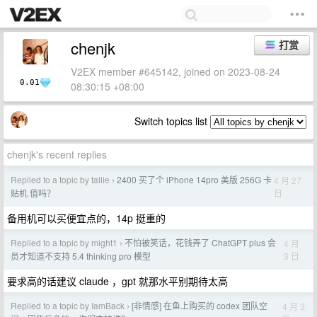
chenjk
打赏
V2EX member #645142, joined on 2023-08-24
0.01
08:30:15 +08:00
Switch topics list
chenjk's recent replies
Replied to a topic by tallie
2400 买了个 iPhone 14pro 美版 256G 卡
4 月 27
›
日
贴机 值吗？
备用机可以买便宜点的，14p 挺重的
Replied to a topic by might1
不怕被笑话，花钱弄了 ChatGPT plus 会
4 月
›
3 日
员才知道不支持 5.4 thinking pro 模型
要求高的话建议 claude ，gpt 就那水平别期待太高
Replied to a topic by IamBack
[非情感] 在鱼上购买的 codex 团队空
4 月 3
›