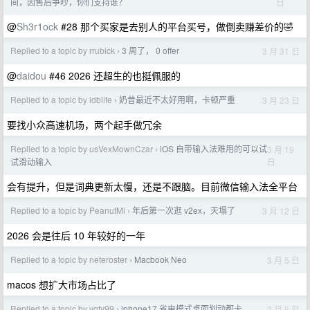
日
间，因售后争吵，你们支持谁？
@
Sh3r1ock
#28 那个买家是去别人的平台买号，做倒卖赚差价的🤣
Replied to a topic by rrubick
3 周了， 0 offer
3 月 31 日
›
@
daidou
#46 2026 还超生的也挺佩服的
Replied to a topic by idblife
奶昔最近不太好用啊，卡顿严重
3 月 23 日
›
要找小众高速机场，两个起手做冗余
Replied to a topic by usVexMownCzar
iOS 自带输入法难用的可以试
3 月 19
›
日
试滑动输入
会有提升，但是词典更新太慢，还是不跟脑。目前微信输入法全平台
Replied to a topic by PeanutMi
年后第一次逛 v2ex，天塌了
3 月 12 日
›
2026 会是往后 10 年较好的一年
Replied to a topic by neteroster
Macbook Neo
3 月 5 日
›
macos 想扩大市场占比了
Replied to a topic by ygfy99
iphone17 省电模式桌面划动都卡
2 月 5 日
›