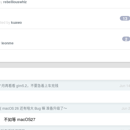
by
rebelliouswhiz
13
lied by
kuawo
2
y
leonme
月再看看 glm5.2，不要急着上车充钱
Jun 1
macOS 26 还有啥大 Bug 嘛 准备升级了～
Jun 
 不如等 macOS27