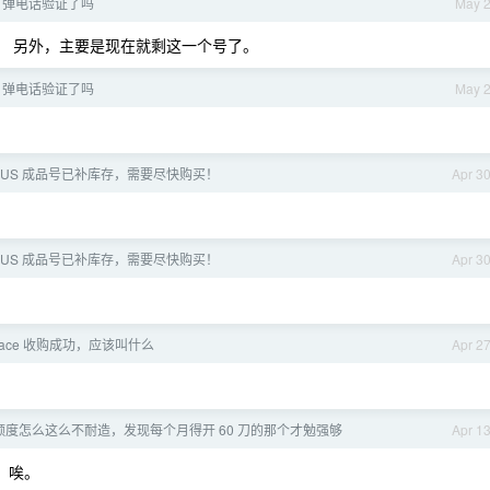
ex 弹电话验证了吗
May 
。 另外，主要是现在就剩这一个号了。
ex 弹电话验证了吗
May 
PLUS 成品号已补库存，需要尽快购买！
Apr 3
PLUS 成品号已补库存，需要尽快购买！
Apr 3
pace 收购成功，应该叫什么
Apr 2
r 的额度怎么这么不耐造，发现每个月得开 60 刀的那个才勉强够
Apr 1
 唉。