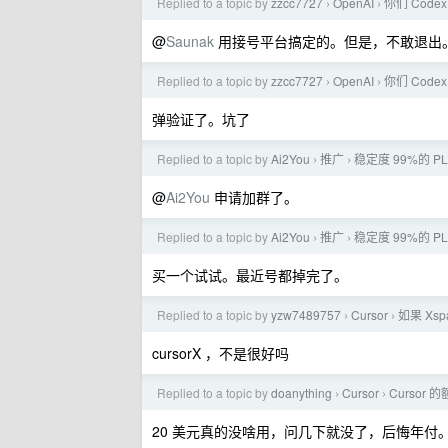
Replied to a topic by
zzcc7727
OpenAI
你们 Cod
›
›
@
Saunak
用接号平台搞定的。但是，不敢退出
Replied to a topic by
zzcc7727
OpenAI
你们 Cod
›
›
弹验证了。坑了
Replied to a topic by
Ai2You
推广
稳定度 99%的 
›
›
@
Ai2You
申请加群了。
Replied to a topic by
Ai2You
推广
稳定度 99%的 
›
›
买一个试试。最近号都掉完了。
Replied to a topic by
yzw7489757
Cursor
如果 Xs
›
›
cursorX ，不是很好吗
Replied to a topic by
doanything
Cursor
Curso
›
›
20 美元真的没啥用，问几下就没了，后悔年付。