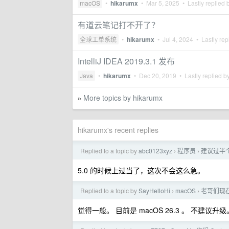
macOS
•
hikarumx
•
Mar 5, 2025
• Lastly replied 
有道云笔记打不开了？
全球工单系统
•
hikarumx
•
Jul 4, 2024
• Lastly rep
IntelliJ IDEA 2019.3.1 发布
Java
•
hikarumx
•
Dec 20, 2019
• Lastly replied b
More topics by hikarumx
»
hikarumx's recent replies
Replied to a topic by
abc0123xyz
程序员
建议过半个
›
›
5.0 的时候上过当了，这次不会这么急。
Replied to a topic by
SayHelloHi
macOS
老哥们现在 
›
›
觉得一般。 目前是 macOS 26.3 。 不建议升级。