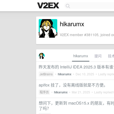
hikarumx
V2EX member #381105, joined on
hikarumx
提问
技
昨天发布的 IntelliJ IDEA 2025.3 版本
JetBrains
•
hikarumx
•
Dec 10, 2025
• Lastly repl
apifox 挂了，没有离线版就是不方便。
程序员
•
hikarumx
•
Mar 21, 2025
• Lastly replied
想问下，更新到 macOS15.x 的朋友
了吗？