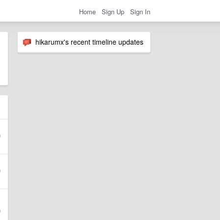
Home
Sign Up
Sign In
hikarumx's recent timeline updates