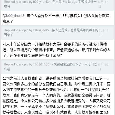
Replied to a topic by b00tyhunt3r
有人觉得 b 站 app 手势设计很一
6 月 17
›
日
坨吗
@
b00tyhunt3r
每个人喜好都不一样，非得按着头让别人认同你就没
意思了
Replied to a topic by zzboat0422
招人还是难，也算是当年的种下的
6 月 11
›
日
因果了
别人卡年龄是因为一开招聘就有大量符合要求的简历投进来可供筛
选，所以直接用几个硬指标卡死，降低筛选成本。都招不到合适的人
了，还在卡年龄到底是在坚持什么呢？
Replied to a topic by 1008610001
快要迎来全额社保了，大佬们怎
6 月 10
›
日
么看
公司之前让人事找我们谈，说是后面全额缴社保之后要我们二选一，
要么公司侧多出来的部分也要我们自己承担，每个月工资少几千，要
么把工资结构中的一部分全都变成“补贴”，让我们一个月提供几千的
发票。我们肯定是没有一个人同意的。我就说按照全额缴没问题，就
按照规定，个人和公司该出多少就出多少我是接受的，人事又说公司
现在困难，一下子承受不了多交那么多，我说要是困难交不了那么多
就接着裁员，人事说裁谁，我说不行就裁我，人事就开始在那里说什