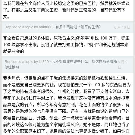
么我们现在各个岗位人员比较稳定之类的巴拉巴拉，然后就没继续谈
了。在那之后又发了两次工资，暂时还是正常发的，目前还没有下
文。
Replied to a topic by Void000
有多少钱能过上躺平的生活？
6 月 10 日
›
完全看自己想过的多体面，原教旨主义的“躺平”别说 100 万了，兜里
100 块都拿不出来，没钱了就去打短工挣钱，“躺平”和长期规划本来
就是冲突的
Replied to a topic by ljz329
我不知道我在说些什么，就这样随便看随
6 月 9
›
日
便吐槽吧
我也焦虑，但相反的点在于我的焦虑换来的就是低物欲和独生生活，
而不是透支自己赚更多的钱，现在哪怕要买一个 100 多的东西就要为
了之后的持有成本考虑很久。年初的时候，我看了下支付宝账单，去
年花了太多的钱在手游上了，我也发现了这种没有持有成本的虚拟商
品算是我的弱点，所以今年有有意控制，花在上面的钱少了很多，有
意思的是游戏体验也几乎没有下降。还有一点就是你说的希望自己的
老婆自己做副业、开店、创业，这一点我觉得是需要谨慎看待的，目
前的环境这么很可能为整个家庭徒增风险，她不是你，而且她也当了
多年的全职家庭主妇了，她目前的做法也算是少做少错了，如果你自