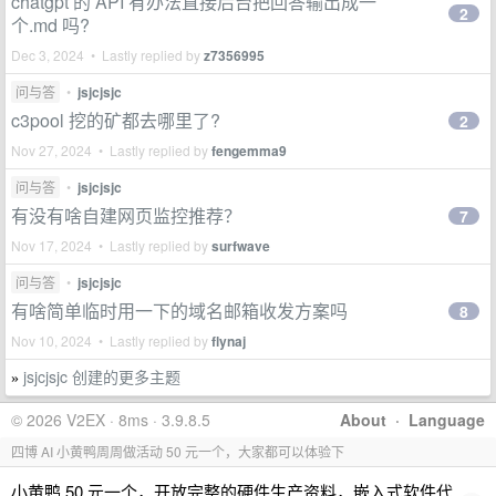
chatgpt 的 API 有办法直接后台把回答输出成一
2
个.md 吗?
Dec 3, 2024 • Lastly replied by
z7356995
问与答
•
jsjcjsjc
c3pool 挖的矿都去哪里了?
2
Nov 27, 2024 • Lastly replied by
fengemma9
问与答
•
jsjcjsjc
有没有啥自建网页监控推荐？
7
Nov 17, 2024 • Lastly replied by
surfwave
问与答
•
jsjcjsjc
有啥简单临时用一下的域名邮箱收发方案吗
8
Nov 10, 2024 • Lastly replied by
flynaj
jsjcjsjc 创建的更多主题
»
© 2026 V2EX · 8ms · 3.9.8.5
About
·
Language
四博 AI 小黄鸭周周做活动 50 元一个，大家都可以体验下
小黄鸭 50 元一个，开放完整的硬件生产资料，嵌入式软件代